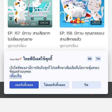
08:04
08:04
EP. 157: นิทาน สามสีอยาก
EP. 158: นิทาน คุณยายของ
ไปเยี่ยมคุณยาย
สามสีหายแล้ว
หูยาวเล่าเรื่อง
หูยาวเล่าเรื่อง
ไทยพีบีเอสใช้คุกกี้
EN
TH
ตอนที่เกี่ยวข้อง
ดาวน์โหลด Thai PBS Podcast Application
เว็บไซต์ของเรามีการจัดเก็บคุกกี้ โปรดศึกษาเพิ่มเติมที่นโยบายคุ้มครอง
ข้อมูลส่วนบุคคล
เพิ่มเติม
ยอมรับทั้งหมด
ไม่ยอมรับทั้งหมด
ปิด
Ⓒ 2020 องค์การกระจายเสียงและแพร่ภาพสาธารณะแห่งประเทศไทย
08:04
08:04