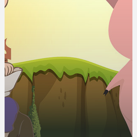
คุณ
เพลง
บทความ
ข่าว
และ
กิจกรรม
เกี่ยว
กับ
เรา