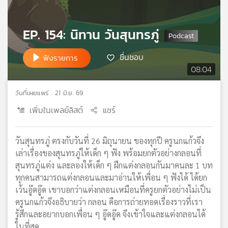
เครือ
ข่าย
EP. 154: นิทาน วันสุนทรภู่
วิทยุ
ไทย
พี
ชื่นชอบ
ฟังรายการ
บี
08:04
เอส
วันที่เผยแพร่ : 21 มิ.ย. 69
เพิ่มในเพลย์ลิสต์
แชร์
แผนที่
วิทยุ
เครือ
วันสุนทรภู่ ตรงกับวันที่ 26 มิถุนายน ของทุกปี ครูนกแก้วจึง
ข่าย
เล่าเรื่องของสุนทรภู่ให้เด็ก ๆ ฟัง พร้อมยกตัวอย่างกลอนที่
สุนทรภู่แต่ง และลองให้เด็ก ๆ ฝึกแต่งกลอนกันมาคนละ 1 บท
ทุกคนสามารถแต่งกลอนและมาอ่านให้เพื่อน ๆ ฟังได้ ได้ยก
เว้นอู๊ดอู๊ด เขาบอกว่าแต่งกลอนเหมือนที่ครูยกตัวอย่างไม่เป็น
ครูนกแก้วจึงอธิบายว่า กลอน คือการถ่ายทอดเรื่องราวที่เรา
รู้สึกและอยากบอกเพื่อน ๆ อู๊ดอู๊ด จึงเข้าใจและแต่งกลอนได้
ในที่สุด