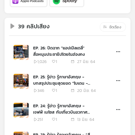
คุณ
เพลง
39 คลิปเสียง
จัดเรียง
บทความ
EP. 26: ปิดฉาก "แอปเปิลเดลี่"
สื่อหนุนประชาธิปไตยในฮ่องกง
1,026
1
27 มิ.ย. 64
ข่าว
และ
EP. 25: รู้ข่าว รู้ภาษาอังกฤษ -
กิจกรรม
บทสรุปประชุมสุดยอด "ไบเดน -
ปูติน"
346
1
20 มิ.ย. 64
เกี่ยว
EP. 24: รู้ข่าว รู้ภาษาอังกฤษ -
กับ
เจฟฟ์ เบโซส กับเที่ยวบินอวกาศ
ครั้งประวัติศาสตร์
เรา
251
1
13 มิ.ย. 64
EP. 23: รู้ข่าว รู้ภาษาอังกฤษ - “สี