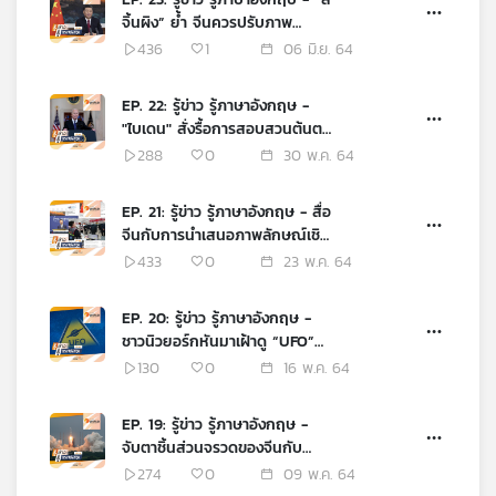
จิ้นผิง” ย้ำ จีนควรปรับภาพ
เครือ
ลักษณ์ ให้ดูน่ารัก น่าเชื่อถือต่อ
ข่าย
436
1
06 มิ.ย. 64
นานาชาติ
วิทยุ
ไทย
EP. 22: รู้ข่าว รู้ภาษาอังกฤษ -
พี
"ไบเดน" สั่งรื้อการสอบสวนต้นตอ
บี
โควิด-19 สะเทือนความขัดแย้ง
288
0
30 พ.ค. 64
เอส
สหรัฐฯ - จีน
EP. 21: รู้ข่าว รู้ภาษาอังกฤษ - สื่อ
จีนกับการนำเสนอภาพลักษณ์เชิง
แผนที่
บวก ในช่วงการระบาดโควิด-19
433
0
23 พ.ค. 64
วิทยุ
เครือ
EP. 20: รู้ข่าว รู้ภาษาอังกฤษ -
ข่าย
ชาวนิวยอร์กหันมาเฝ้าดู “UFO”
มากขึ้น ในช่วงโควิด-19 ระบาด
130
0
16 พ.ค. 64
EP. 19: รู้ข่าว รู้ภาษาอังกฤษ -
จับตาชิ้นส่วนจรวดของจีนกับ
ความเสี่ยงที่จะตกสู่พื้นโลก
274
0
09 พ.ค. 64