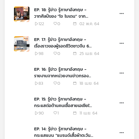
EP. 18: รู้ข่าว รู้ภาษาอังกฤษ -
วาทศิลป์ของ "โจ ไบเดน" จาก
แถลงผลงาน 100 วันแรก
122
0
02 พ.ค. 64
EP. 17: รู้ข่าว รู้ภาษาอังกฤษ -
เรื่องราวของผู้รอดชีวิตชาวจีน 6
คน จากเหตุเรือไททานิกล่ม
98
0
25 เม.ย. 64
EP. 16: รู้ข่าว รู้ภาษาอังกฤษ -
รายงานจากหน่วยงานข่าวกรอง
สหรัฐฯ ชี้ว่า "จีน" คือภัยคุกคาม
83
0
18 เม.ย. 64
อันดับหนึ่ง
EP. 15: รู้ข่าว รู้ภาษาอังกฤษ -
กระแสต่อต้านคนเชื้อสายเอเชียใน
สหรัฐฯ สู่การก่อความรุนแรง
90
1
11 เม.ย. 64
EP. 14: รู้ข่าว รู้ภาษาอังกฤษ -
กระแสแบน "แบรนด์เสื้อผ้าตะวัน