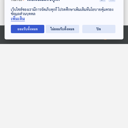
ปรากฏการณ์ใหม่จาก
ดาวน์โหลด Thai PBS Podcast Application
เว็บไซต์ของเรามีการจัดเก็บคุกกี้ โปรดศึกษาเพิ่มเติมที่นโยบายคุ้มครอง
แอปพลิเคชัน Clubhouse
55
0
28 ก.พ. 64
ข้อมูลส่วนบุคคล
เพิ่มเติม
EP. 8: รู้ข่าว รู้ภาษาอังกฤษ -
ยอมรับทั้งหมด
ไม่ยอมรับทั้งหมด
ปิด
พลังการสื่อสารของคนรุ่นใหม่เมีย
นมาเพื่อต่อต้านรัฐประหาร
Ⓒ 2020 องค์การกระจายเสียงและแพร่ภาพสาธารณะแห่งประเทศไทย
47
0
21 ก.พ. 64
EP. 7: รู้ข่าว รู้ภาษาอังกฤษ -
QAnon กลุ่มผู้สนับสนุน "โดนัลด์
ทรัมป์" ที่เชื่อในทฤษฎีสมคบคิด
47
0
14 ก.พ. 64
พอตคาสต์ที่เกี่ยวข้อง