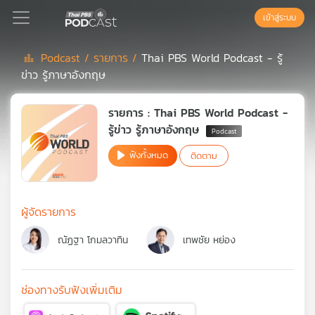
เข้าสู่ระบบ
Podcast /
รายการ /
Thai PBS World Podcast - รู้
ข่าว รู้ภาษาอังกฤษ
Podcast
รายการ : Thai PBS World Podcast -
เพล
รู้ข่าว รู้ภาษาอังกฤษ
ย์
ฟังทั้งหมด
ติดตาม
ลิ
สต์
แนะนำ
ผู้จัดรายการ
ณัฏฐา โกมลวาทิน
เทพชัย หย่อง
เพล
ย์
ลิ
สต์
ช่องทางรับฟังเพิ่มเติม
ของ