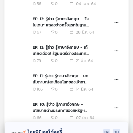
ตก" ในจีน หลังประกาศไม่ใช้ฝ้ายซิ
56
0
04 เม.ย. 64
นเจียง
EP. 13: รู้ข่าว รู้ภาษาอังกฤษ - "โจ
ไบเดน" แถลงข่าวครั้งแรกในฐานะ
ประธานาธิบดีสหรัฐฯ
67
0
28 มี.ค. 64
EP. 12: รู้ข่าว รู้ภาษาอังกฤษ - โต้
เถียงเดือด! รัฐมนตรีต่างประเทศ
สหรัฐฯ - จีน พบกันครั้งแรกที่
73
0
21 มี.ค. 64
อะแลสกา
EP. 11: รู้ข่าว รู้ภาษาอังกฤษ - บท
สัมภาษณ์สะเทือนโลกของเจ้าชาย
แฮร์รี่และเมแกน
105
0
14 มี.ค. 64
EP. 10: รู้ข่าว รู้ภาษาอังกฤษ -
นโยบายต่างประเทศของสหรัฐฯ
จากคำแถลงของแอนโทนี่ บลิง
66
0
07 มี.ค. 64
เคน
ไทยพีบีเอสใช้คุกกี้
EN
TH
EP. 9: รู้ข่าว รู้ภาษาอังกฤษ -