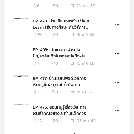
6
0
23 พ.ค. 68
EP. 478: บ้านเรียนออร์ก้า Life Is
Learn เส้นทางศิลปะ กับวิธีการ
สอบเทียบของเด็กโฮมสคูล
39
0
19 พ.ค. 68
EP. 493: เปิดเทอม เฝ้าระวัง
ปัญหาลืมเด็กในรถและโควิด-19
ระบาด
7
0
16 พ.ค. 68
EP. 477: บ้านเรียนพอดี วิถีการ
เรียนรู้ที่ต้องดูแล(เด็ก)พิเศษ
19
0
12 พ.ค. 68
EP. 476: สอนหนูรู้เรื่องเงิน การ
เงินสำคัญอย่างไร ทำไมเด็กควร
เรียน?
40
0
05 พ.ค. 68