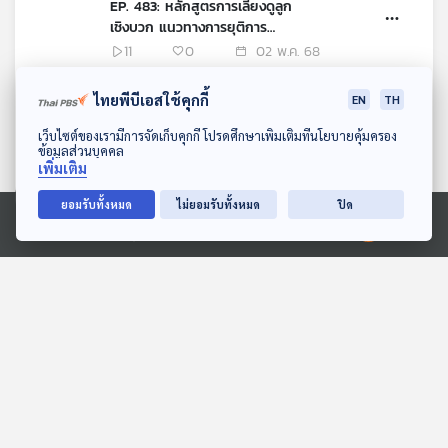
EP. 483: หลักสูตรการเลี้ยงดูลูก
เชิงบวก แนวทางการยุติการ
ลงโทษทางร่างกายต่อเด็ก
11
0
02 พ.ค. 68
ไทยพีบีเอสใช้คุกกี้
EN
TH
EP. 475: กีฬาเทควันโด ที่นำไปสู่
การเรียนแบบโฮมสคูล
ดาวน์โหลด Thai PBS Podcast Application
เว็บไซต์ของเรามีการจัดเก็บคุกกี้ โปรดศึกษาเพิ่มเติมที่นโยบายคุ้มครอง
39
0
28 เม.ย. 68
ข้อมูลส่วนบุคคล
เพิ่มเติม
EP. 482: จับตาประเด็นนักศึกษา
ยอมรับทั้งหมด
ไม่ยอมรับทั้งหมด
ปิด
ต่างชาติใช้วีซ่านักเรียนลอบทำงาน
ในไทยและการโกงข้อสอบ
Ⓒ 2020 องค์การกระจายเสียงและแพร่ภาพสาธารณะแห่งประเทศไทย
10
0
25 เม.ย. 68
EP. 474: บ้านเรียนพิชชารักษ์
โฮมสคูลแบบวิถีพี่น้อง
28
1
21 เม.ย. 68