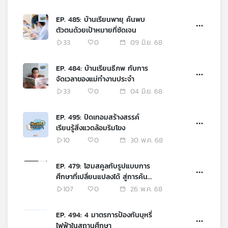
EP. 485: บ้านเรียนพายุ ค้นพบ
ตัวตนด้วยเป้าหมายที่ชัดเจน
33
0
09 มิ.ย. 68
EP. 484: บ้านเรียนธีภพ กับการ
จัดเวลาของแม่ทำงานประจำ
33
0
04 มิ.ย. 68
EP. 495: ปิดเทอมสร้างสรรค์
เรียนรู้สิ่งแวดล้อมริมโขง
10
0
30 พ.ค. 68
EP. 479: โฮมสคูลกับรูปแบบการ
ศึกษาที่เปลี่ยนแปลงได้ สู่การค้น
พบตัวตน
107
0
26 พ.ค. 68
EP. 494: 4 มาตรการป้องกันบุหรี่
ไฟฟ้าในสถานศึกษา