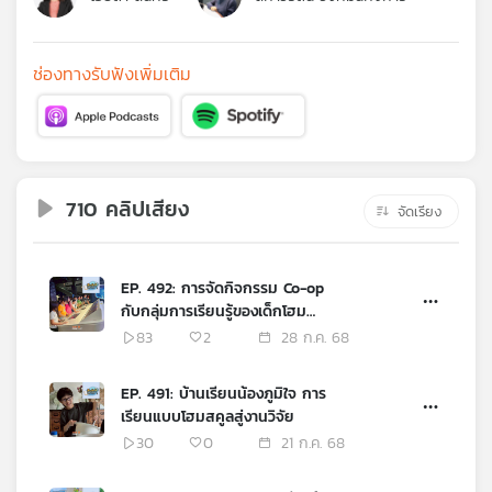
คุณ
ช่องทางรับฟังเพิ่มเติม
เพลง
บทความ
710 คลิปเสียง
จัดเรียง
ข่าว
และ
EP. 492: การจัดกิจกรรม Co-op
กิจกรรม
กับกลุ่มการเรียนรู้ของเด็กโฮม
สคูล
83
2
28 ก.ค. 68
เกี่ยว
EP. 491: บ้านเรียนน้องภูมิใจ การ
กับ
เรียนแบบโฮมสคูลสู่งานวิจัย
เรา
30
0
21 ก.ค. 68