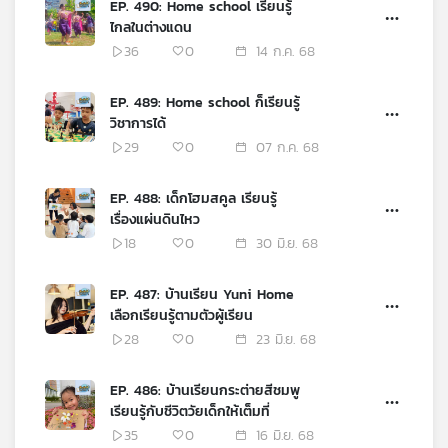
EP. 490: Home school เรียนรู้
เครือ
ไกลในต่างแดน
ข่าย
36
0
14 ก.ค. 68
วิทยุ
ไทย
EP. 489: Home school ก็เรียนรู้
พี
วิชาการได้
บี
29
0
07 ก.ค. 68
เอส
EP. 488: เด็กโฮมสคูล เรียนรู้
เรื่องแผ่นดินไหว
แผนที่
18
0
30 มิ.ย. 68
วิทยุ
เครือ
ข่าย
EP. 487: บ้านเรียน Yuni Home
เลือกเรียนรู้ตามตัวผู้เรียน
28
0
23 มิ.ย. 68
EP. 486: บ้านเรียนกระต่ายสีชมพู
เรียนรู้กับชีวิตวัยเด็กให้เต็มที่
35
0
16 มิ.ย. 68