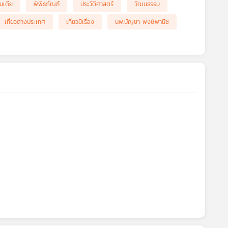
ินเดีย
พิพิธภัณฑ์
ประวัติศาสตร์
วัฒนธรรม
เที่ยวต่างประเทศ
เที่ยวมีเรื่อง
นพ.บัญชา พงษ์พานิช