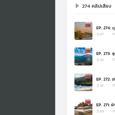
274 คลิปเสียง
EP. 274: บุ
47
EP. 273: สุ
33
EP. 272: 
32
EP. 271: ฝ
69