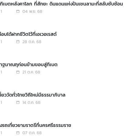
ู่ทิเบตหลังคาโลก ที่สักยะ ดินแดนแห่งปันเชนลามะที่สลับซับซ้อน
1
04 พ.ย. 68
ือบได้ฝากชีวิตไว้ที่เอเวอเรสต์
1
28 ต.ค. 68
กาฐมาณฑุก่อนข้ามขอบสู่ทิเบต
1
21 ต.ค. 68
ี่ยววัดทั่วไทยวิถีใหม่มีธรรมาภิบาล
1
14 ต.ค. 68
ั่งรถเที่ยวยามราตรีที่นครศรีธรรมราช
1
07 ต.ค. 68