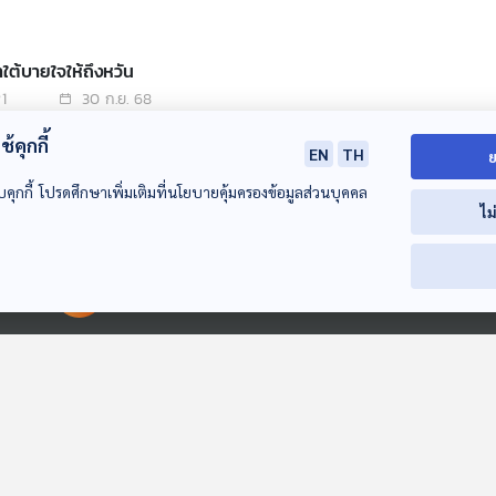
าใต้บายใจให้ถึงหวัน
1
30 ก.ย. 68
้คุกกี้
EN
TH
ย
ี่ยมสวนโมกข์ปีนี้ มีคำถามว่ามีพระไว้ทำไม
บคุกกี้ โปรดศึกษาเพิ่มเติมที่นโยบายคุ้มครองข้อมูลส่วนบุคคล
1
23 ก.ย. 68
ไม
เนปาลหลังพุทธกาล 2568 ปี
00:00:00
00:00:00
1
16 ก.ย. 68
ามรอยลูกปัดที่สุราษฎร์ สงขลา กระบี่
1
09 ก.ย. 68