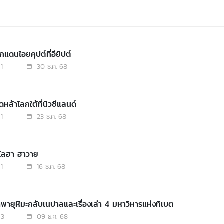
กแดนไอยคุปต์ที่อียิปต์
1
30 ธ.ค. 68
ดหล้าโลกใต้ที่นิวซีแลนด์
1
23 ธ.ค. 68
อโลฮา ฮาวาย
1
16 ธ.ค. 68
่าพายุหิมะกลับเนปาลและเรื่องเล่า 4 มหาวิหารแห่งทิเบต
3
09 ธ.ค. 68