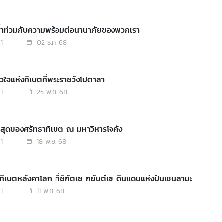
น้ำท่วมกับความพร้อมต่อนานาภัยของพวกเรา
1
02 ธ.ค. 68
ัวใจแห่งทิเบตที่พระราชวังโปตาลา
1
25 พ.ย. 68
ี่สุดของศรัทธาทิเบต ณ มหาวิหารโจคัง
1
18 พ.ย. 68
ู่ทิเบตหลังคาโลก ที่ชิกัตเซ กยันต์เซ ดินแดนแห่งปันเชนลามะ
1
11 พ.ย. 68