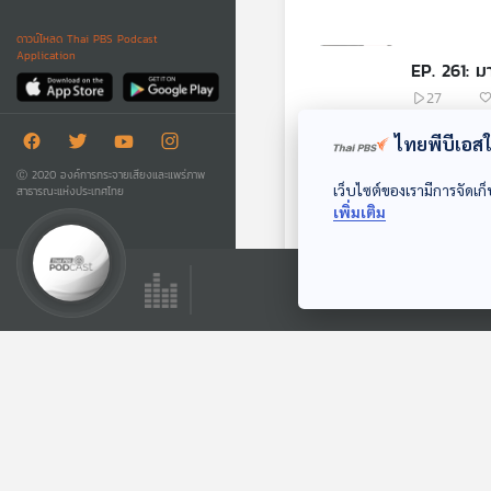
ดาวน์โหลด Thai PBS Podcast
Application
EP. 261: ม
27
ไทยพีบีเอสใช
EP. 260: เย
Ⓒ 2020 องค์การกระจายเสียงและแพร่ภาพ
เว็บไซต์ของเรามีการจัดเก็
สาธารณะแห่งประเทศไทย
48
เพิ่มเติม
EP. 259: 
38
EP. 258: ต
21