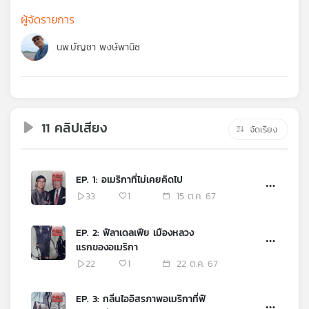
คุณ
ผู้จัดรายการ
นพ.บัญชา พงษ์พานิช
เพลง
บทความ
11 คลิปเสียง
จัดเรียง
ข่าว
และ
EP. 1: อเมริกาที่ไม่เคยคิดไป
กิจกรรม
33
1
15 ต.ค. 67
EP. 2: ฟิลาเดลเฟีย เมืองหลวง
เกี่ยว
แรกของอเมริกา
กับ
22
1
22 ต.ค. 67
เรา
EP. 3: กลิ่นไออิสรภาพอเมริกาที่ฟิ