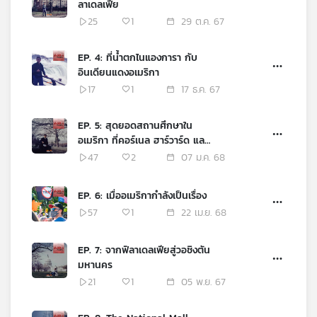
ลาเดลเฟีย
เครือ
25
1
29 ต.ค. 67
ข่าย
วิทยุ
EP. 4: ที่น้ำตกไนแองการา กับ
ไทย
อินเดียนแดงอเมริกา
พี
17
1
17 ธ.ค. 67
บี
เอส
EP. 5: สุดยอดสถานศึกษาใน
อเมริกา ที่คอร์เนล ฮาร์วาร์ด และ
เอ็มไอที
47
2
07 ม.ค. 68
แผนที่
วิทยุ
เครือ
EP. 6: เมื่ออเมริกากำลังเป็นเรื่อง
ข่าย
57
1
22 เม.ย. 68
EP. 7: จากฟิลาเดลเฟียสู่วอชิงตัน
มหานคร
21
1
05 พ.ย. 67