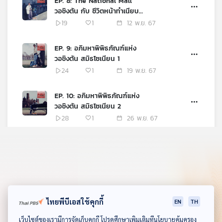
EP. 8: The National Mall
วอชิงตัน กับ ชีวิตหน้าทำเนียบ
ขาว
19
1
12 พ.ย. 67
EP. 9: อภิมหาพิพิธภัณฑ์แห่ง
วอชิงตัน สมิธโซเนียน 1
24
1
19 พ.ย. 67
EP. 10: อภิมหาพิพิธภัณฑ์แห่ง
วอชิงตัน สมิธโซเนียน 2
28
1
26 พ.ย. 67
EP. 11: อโลฮา ฮาวาย
32
1
16 ธ.ค. 68
ไทยพีบีเอสใช้คุกกี้
EN
TH
ดาวน์โหลด Thai PBS Podcast Application
เว็บไซต์ของเรามีการจัดเก็บคุกกี้ โปรดศึกษาเพิ่มเติมที่นโยบายคุ้มครอง