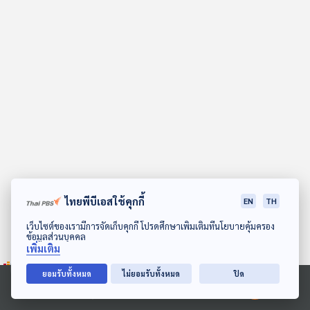
คุณ
เพลง
บทความ
ข่าว
และ
กิจกรรม
ไทยพีบีเอสใช้คุกกี้
EN
TH
ดาวน์โหลด Thai PBS Podcast Application
เว็บไซต์ของเรามีการจัดเก็บคุกกี้ โปรดศึกษาเพิ่มเติมที่นโยบายคุ้มครอง
ข้อมูลส่วนบุคคล
เกี่ยว
เพิ่มเติม
กับ
เรา
ยอมรับทั้งหมด
ไม่ยอมรับทั้งหมด
ปิด
Ⓒ 2020 องค์การกระจายเสียงและแพร่ภาพสาธารณะแห่งประเทศไทย