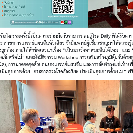
ับกิจกรรมครั้งนี้เป็นความร่วมมือกับรายการ คนสู้โรค Daily ที่ได้รับ
ะ สาขาการแพทย์แผนจีนหัวเฉียว ซึ่งมีแพทย์ผู้เชี่ยวชาญมาให้ความรู
งถูกต้อง ภายใต้หัวข้อเสวนาเรื่อง “เป็นมะเร็งหาหมอจีนได้ไหม” และ
ภัยหรือไม่” และยังมีกิจกรรม Workshop การเสริมสร้างภูมิคุ้มกันด้วยอู
นิด), การนวดกดจุดด้วยตนเองแพทย์แผนจีน และการจัดทำถุงแช่เท้าเพื
เมินสุขภาพด้วย “กระจกตรวจโรคอัจฉริยะ ประเมินสุขภาพด้วย AI” ฟ