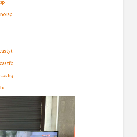
rsp
mhorap
castyt
castfb
castig
tx