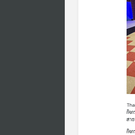
Tha
กิจ
สาธ
กิจ