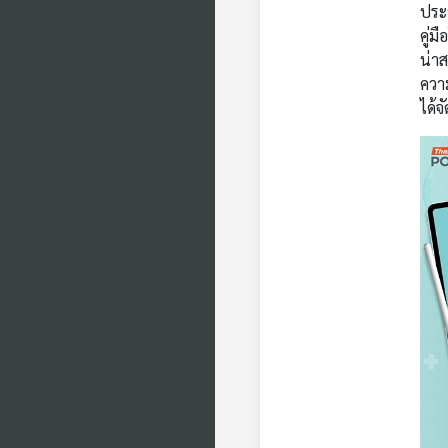
ประ
คู่ม
น่าส
ความ
ได้จ