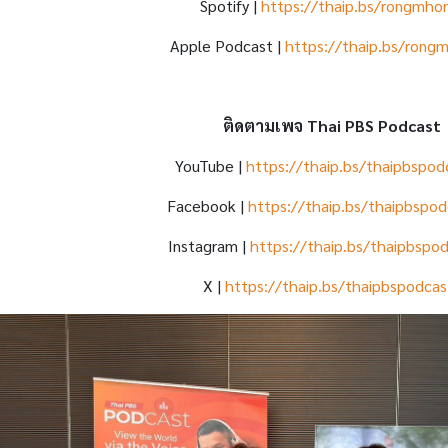
Spotify |
https://thaip.bs/rongmho
Apple Podcast |
https://thaip.bs/rong
ติดตามเพจ Thai PBS Podcast
YouTube |
https://thaip.bs/thaipbspod
Facebook |
https://thaip.bs/thaipbspod
Instagram |
https://thaip.bs/thaipbspod
X |
https://thaip.bs/thaipbspodcas