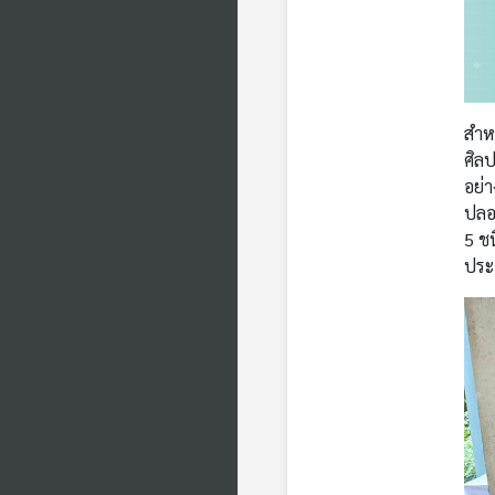
สำหร
ศิลป
อย่า
ปลอด
5 ช
ประ