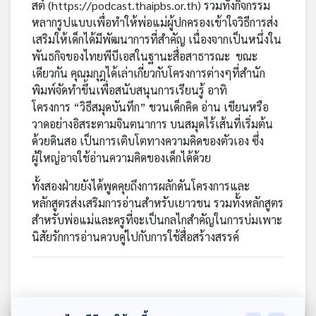
สต์ (
https://podcast.thaipbs.or.th
) รวมทั้งกิจกรรม
เครือ
หลากรูปแบบเพื่อทำให้พ่อแม่ผู้ปกครองเข้าใจวิธีการส่ง
ข่าย
เสริมให้เด็กได้มีพัฒนาการที่สำคัญ เนื่องจากเป็นหนึ่งใน
วิทยุ
พันธกิจของไทยพีบีเอสในฐานะสื่อสาธารณะ ขณะ
ไทย
เดียวกัน คุณมกุฎได้เล่าเกี่ยวกับโครงการต่างๆที่สำนัก
พี
พิมพ์จัดทำขึ้นเพื่อสนับสนุนการเรียนรู้ อาทิ
บี
โครงการ “วิธีสมุดบันทึก” ชวนเด็กคิด อ่าน เขียนหรือ
เอส
วาดอย่างอิสระตามจินตนาการ บนสมุดไร้เส้นที่เริ่มต้น
ด้วยดินสอ เป็นการเติบโตทางความคิดของตัวเอง ซึ่ง
ผู้ใหญ่อาจใช้อ่านความคิดของเด็กได้ด้วย
แผนที่
วิทยุ
ทั้งสองฝ่ายยังได้พูดคุยถึงการผลักดันโครงการและ
เครือ
หลักสูตรส่งเสริมการอ่านสำหรับเยาวชน รวมทั้งหลักสูตร
ข่าย
สำหรับพ่อแม่และครูที่จะเป็นกลไกสำคัญในการบ่มเพาะ
นิสัยรักการอ่านควบคู่ไปกับการใช้สื่อสร้างสรรค์