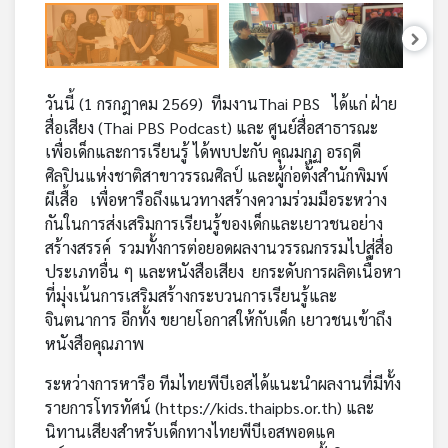
คุณ
เพลง
วันนี้ (1 กรกฎาคม 2569) ทีมงานThai PBS ได้แก่ ฝ่าย
สื่อเสียง (Thai PBS Podcast) และ ศูนย์สื่อสาธารณะ
เพื่อเด็กและการเรียนรู้ ได้พบปะกับ คุณมกุฏ อรฤดี
บทความ
ศิลปินแห่งชาติสาขาวรรณศิลป์ และผู้ก่อตั้งสำนักพิมพ์
ผีเสื้อ เพื่อหารือถึงแนวทางสร้างความร่วมมือระหว่าง
กันในการส่งเสริมการเรียนรู้ของเด็กและเยาวชนอย่าง
ข่าว
สร้างสรรค์ รวมทั้งการต่อยอดผลงานวรรณกรรมไปสู่สื่อ
และ
ประเภทอื่น ๆ และหนังสือเสียง ยกระดับการผลิตเนื้อหา
กิจกรรม
ที่มุ่งเน้นการเสริมสร้างกระบวนการเรียนรู้และ
จินตนาการ อีกทั้ง ขยายโอกาสให้กับเด็ก เยาวชนเข้าถึง
หนังสือคุณภาพ
เกี่ยว
กับ
ระหว่างการหารือ ทีมไทยพีบีเอสได้แนะนำผลงานที่มีทั้ง
เรา
รายการโทรทัศน์ (
https://kids.thaipbs.or.th
) และ
นิทานเสียงสำหรับเด็กทางไทยพีบีเอสพอดแค