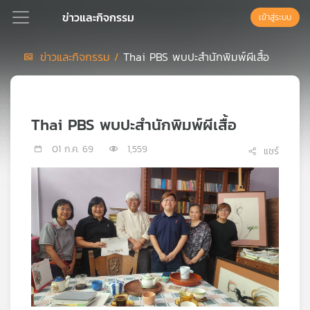
ข่าวและกิจกรรม
เข้าสู่ระบบ
ข่าวและกิจกรรม /
Thai PBS พบปะสำนักพิมพ์ผีเสื้อ
Podcast
Thai PBS พบปะสำนักพิมพ์ผีเสื้อ
เพล
ย์
01 ก.ค. 69
1,559
แชร์
ลิ
สต์
แนะนำ
เพล
ย์
ลิ
สต์
ของ