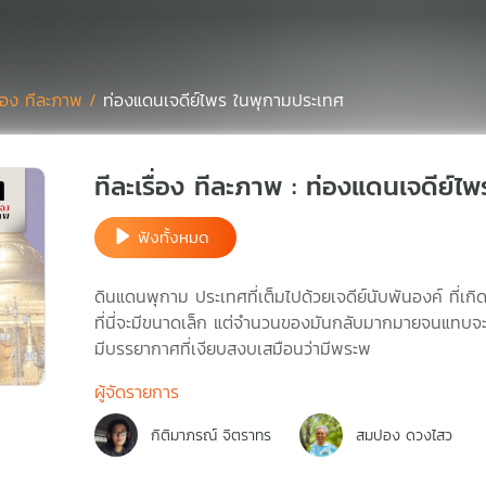
รื่อง ทีละภาพ /
ท่องแดนเจดีย์ไพร ในพุกามประเทศ
ทีละเรื่อง ทีละภาพ : ท่องแดนเจดีย์
ฟังทั้งหมด
ดินแดนพุกาม ประเทศที่เต็มไปด้วยเจดีย์นับพันองค์ ที่เกิ
ที่นี่จะมีขนาดเล็ก แต่จำนวนของมันกลับมากมายจนแทบจะนั
มีบรรยากาศที่เงียบสงบเสมือนว่ามีพระพ
ผู้จัดรายการ
กิติมาภรณ์ จิตราทร
สมปอง ดวงไสว