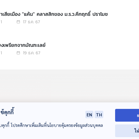
่าเสียเมือง "แค้น" คลาสสิกของ ม.ร.ว.คึกฤทธิ์ ปราโมช
1
17 ธ.ค. 67
ียงเพรียกจากมัณฑะเลย์
1
19 ธ.ค. 67
มพระราชวังมัณฑะเลย์
1
24 ธ.ค. 67
้คุกกี้
EN
TH
ย
บคุกกี้ โปรดศึกษาเพิ่มเติมที่นโยบายคุ้มครองข้อมูลส่วนบุคคล
ไม