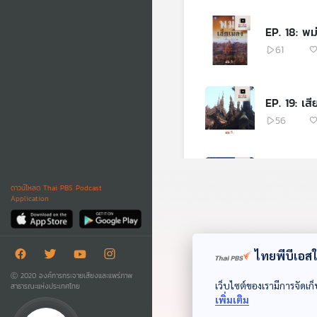
EP. 18: พม
61
EP. 19: เส
56
EP. 20: ช
ดาวน์โหลด Thai PBS Podcast
25
Application
ไทยพีบีเอสใช
Ⓒ 2020 องค์การกระจายเสียงและแพร่ภาพ
เว็บไซต์ของเรามีการจัดเก็
สาธารณะแห่งประเทศไทย
เพิ่มเติม