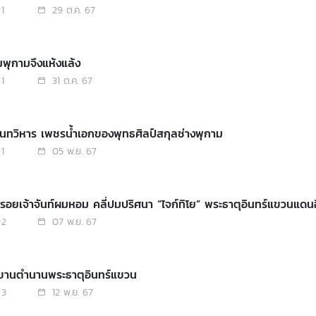
1
29 ต.ค. 67
มพุกามจึงแห้งแล้ง
1
31 ต.ค. 67
ันทวิหาร เพชรน้ำเอกของพุทธศิลป์สกุลช่างพุกาม
1
05 พ.ย. 67
รอยเจ้าจันท์ผมหอม คลี่ปมปริศนา “ไจก์ทิโย” พระธาตุอินทร์แขวนแดนอ
2
07 พ.ย. 67
่าขานตำนานพระธาตุอินทร์แขวน
3
12 พ.ย. 67