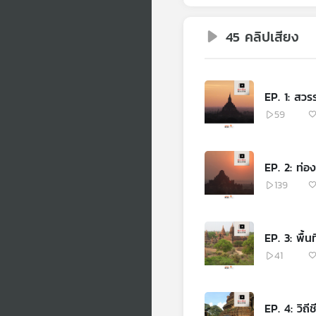
45 คลิปเสียง
EP. 1: สวรรค
59
EP. 2: ท่อ
139
EP. 3: พื้
41
EP. 4: วิถ