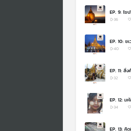
EP. 9: ไขป
36
EP. 10: ช
40
EP. 11: สิ่
32
EP. 12: มห
34
EP. 13: คิด