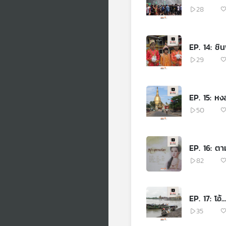
28
EP. 14: ชิ
29
EP. 15: หงส
50
EP. 16: ต
82
EP. 17: โอ้..
35