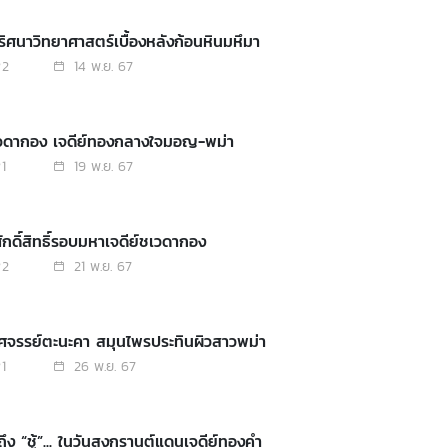
ริศนาวิทยาศาสตร์เบื้องหลังก้อนหินมหึมา
2
14 พ.ย. 67
เวดากอง เจดีย์ทองกลางใจมอญ-พม่า
1
19 พ.ย. 67
งศักดิ์สิทธิ์รอบมหาเจดีย์ชเวดากอง
2
21 พ.ย. 67
ัศจรรย์ตะนะคา สมุนไพรประทินผิวสาวพม่า
1
26 พ.ย. 67
ถึง “ชู้”... ในวันสงกรานต์แดนเจดีย์ทองคำ