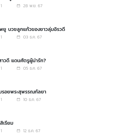
1
28 พ.ย. 67
นพยู บวชลูกแก้วของชาวลุ่มอิรวดี
1
03 ธ.ค. 67
าวดี แดนศัตรูผู้น่ารัก?
1
05 ธ.ค. 67
ามรอยพระสุพรรณกัลยา
1
10 ธ.ค. 67
.สิเรียม
1
12 ธ.ค. 67