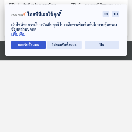
EP. 4: ลัทธิแปลกจากโลก
EP. 5: เกมเอาชีวิตรอด ผ่าน
จริง อิงมิติภาพยนตร์
มิติภาพยนตร์
ไทยพีบีเอสใช้คุกกี้
EN
TH
Cine Thought ถอดความคิด
Cine Thought ถอดความคิด
ดาวน์โหลด Thai PBS Podcast Application
เว็บไซต์ของเรามีการจัดเก็บคุกกี้ โปรดศึกษาเพิ่มเติมที่นโยบายคุ้มครอง
หนัง
หนัง
ข้อมูลส่วนบุคคล
เพิ่มเติม
ยอมรับทั้งหมด
ไม่ยอมรับทั้งหมด
ปิด
ตอนที่เกี่ยวข้อง
Ⓒ 2020 องค์การกระจายเสียงและแพร่ภาพสาธารณะแห่งประเทศไทย
32:51
32:51
EP. 277: เดือนกว่ารัฐบาล
EP. 169: ปุณณภพ กระจาย
อนุทินสุดช้ำ | อนุทินออกตัว
เดช (2) | รอบ 13.00 | วัน
ป้องสุชาติ | ผลสำรวจหน่วย
เด็ก 2569
คุยให้คิด
Podcaster ตัวน้อย