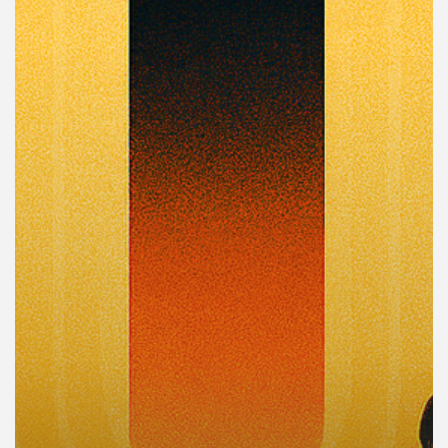
คุณ
เพลง
บทความ
ข่าว
และ
กิจกรรม
เกี่ยว
กับ
เรา