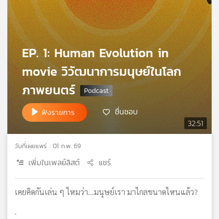
เครือ
ข่าย
วิทยุ
ไทย
EP. 1: Human Evolution in
พี
บี
movie วิวัฒนาการมนุษย์ในโลก
เอส
ภาพยนตร์
ชื่นชอบ
ฟังรายการ
แผนที่
32:51
วิทยุ
เครือ
ข่าย
วันที่เผยแพร่ : 01 ก.พ. 69
เพิ่มในเพลย์ลิสต์
แชร์
เคยคิดกันเล่น ๆ ไหมว่า...มนุษย์เรา มาไกลขนาดไหนแล้ว?
.