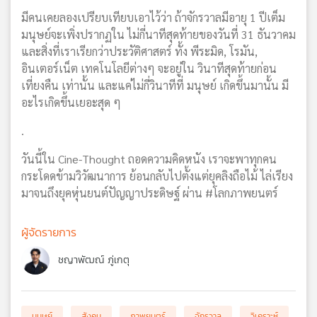
มีคนเคยลองเปรียบเทียบเอาไว้ว่า ถ้าจักรวาลมีอายุ 1 ปีเต็ม
มนุษย์จะเพิ่งปรากฏใน ไม่กี่นาทีสุดท้ายของวันที่ 31 ธันวาคม
และสิ่งที่เราเรียกว่าประวัติศาสตร์ ทั้ง พีระมิด, โรมัน,
อินเตอร์เน็ต เทคโนโลยีต่างๆ จะอยู่ใน วินาทีสุดท้ายก่อน
เที่ยงคืน เท่านั้น และแค่ไม่กี่วินาทีที่ มนุษย์ เกิดขึ้นมานั้น มี
อะไรเกิดขึ้นเยอะสุด ๆ
.
วันนี้ใน Cine-Thought ถอดความคิดหนัง เราจะพาทุกคน
กระโดดข้ามวิวัฒนาการ ย้อนกลับไปตั้งแต่ยุคลิงถือไม้ ไล่เรียง
มาจนถึงยุคหุ่นยนต์ปัญญาประดิษฐ์ ผ่าน #โลกภาพยนตร์
ผู้จัดรายการ
ชญาพัฒณ์ ภู่เกตุ
มนุษย์
สังคม
ภาพยนตร์
จักรวาล
วิเคราะห์