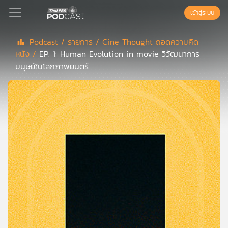
เข้าสู่ระบบ
Podcast /
รายการ /
Cine Thought ถอดความคิด
หนัง /
EP. 1: Human Evolution in movie วิวัฒนาการ
Podcast
มนุษย์ในโลกภาพยนตร์
เพล
ย์
ลิ
สต์
แนะนำ
เพล
ย์
ลิ
สต์
ของ