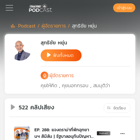
เข้าสู่ระบบ
Podcast /
ผู้จัดรายการ /
สุทธิชัย หยุ่น
Podcast
สุทธิชัย หยุ่น
ฟังทั้งหมด
เพล
ย์
ลิ
ผู้จัดรายการ
สต์
แนะนำ
คุยให้คิด
,
คุยนอกกรอบ
,
สมมุติว่า
522 คลิปเสียง
เพล
จัดเรียง
ย์
ลิ
สต์
EP. 288: แจงดราม่าที่พักอุทยา
ของ
นฯ สิมิลัน | รัฐบาลอนุทินปัญหา