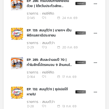
EP. 286: ทรัมป์ขึ้นภาษีไทยโดน
เครือ
ด้วย | ไต้หวันประท้วงไทย
ข่าย
สนับสนุนจีนเดียว | อนุทินเดิน
รายการ : คุยให้คิด
วิทยุ
หน้าฟ้องยิ่งชีพ
145
1
24 ก.ค. 69
ไทย
พี
EP. 133: สมมุติว่า! | นายกฯ เป็น
บี
พิธีกรสถานีประชาชน
เอส
รายการ : สมมุติว่า
29
3
20 ก.ค. 69
แผนที่
EP. 285: สับเละร่างงบปี 70 |
วิทยุ
ทำไมสิทธิ์บัตรคนจน 9 ล้านคนไม่
เครือ
ผ่าน | โกงสอบข้าราชการไม่จบ
ข่าย
รายการ : คุยให้คิด
164
1
17 ก.ค. 69
EP. 132: สมมุติว่า! | ซุปเปอร์จี
หายไป
รายการ : สมมุติว่า
28
1
13 ก.ค. 69