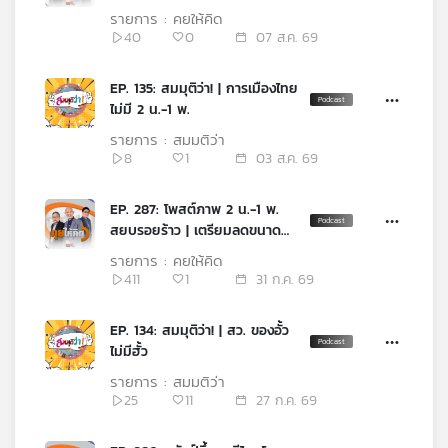
คุณ
รุมเร้า | ประเด็นที่จะขัดแย้ง ภท.-
รายการ : คุยให้คิด
พท.
40
0
07 ส.ค. 69
เพลง
EP. 135: สมมุติว่า! | การเมืองไทย
ไม่มี 2 น.-1 พ.
รายการ : สมมุติว่า
บทความ
8
1
03 ส.ค. 69
EP. 287: โพสต์ภาพ 2 น.-1 พ.
สยบรอยร้าว | เตรียมลดขนาด
ข่าว
ข้าราชการภูมิภาค | อำนาจ กมธ.
และ
รายการ : คุยให้คิด
งบประมาณ
กิจกรรม
411
1
31 ก.ค. 69
EP. 134: สมมุติว่า! | สว. ของอั้ว
เกี่ยว
ไม่มีฮั้ว
กับ
รายการ : สมมุติว่า
เรา
25
11
27 ก.ค. 69