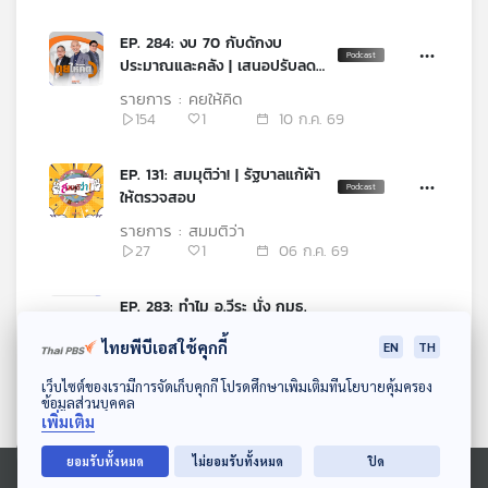
EP. 284: งบ 70 กับดักงบ
ประมาณและคลัง | เสนอปรับลด
ยุบหน่วยงานข้าราชการ |
รายการ : คุยให้คิด
ถอดรหัสลับคะแนนโหวต
154
1
10 ก.ค. 69
EP. 131: สมมุติว่า! | รัฐบาลแก้ผ้า
ให้ตรวจสอบ
รายการ : สมมุติว่า
27
1
06 ก.ค. 69
EP. 283: ทำไม อ.วีระ นั่ง กมธ.
พิจารณางบปี 70 | เอาจริงโกง
ไทยพีบีเอสใช้คุกกี้
EN
TH
สอบท้องถิ่น | ไตรมาส 2
รายการ : คุยให้คิด
เวียดนามโต 8.39%
152
35
03 ก.ค. 69
ดาวน์โหลด Thai PBS Podcast Application
เว็บไซต์ของเรามีการจัดเก็บคุกกี้ โปรดศึกษาเพิ่มเติมที่นโยบายคุ้มครอง
ข้อมูลส่วนบุคคล
เพิ่มเติม
EP. 130: สมมุติว่า! | จับโกงสอบ
ข้าราชการท้องถิ่นไม่ได้
ยอมรับทั้งหมด
ไม่ยอมรับทั้งหมด
ปิด