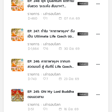
EP. 248: ยุค Quantum แต่ทำไม
เครือ
ยังสวด ‘อะระหัง สัมมาฯ’?
ข่าย
ถอดรหัสบทสวดข้ามศตวรรษ
รายการ : เล่ารอบโลก
วิทยุ
460
1
07 ก.ค. 69
ไทย
พี
EP. 247: ทำไม "คาถาพาหุงฯ" ถึง
บี
เป็น Ultimate Life Coach ของ
เอส
คนยุคนี้
รายการ : เล่ารอบโลก
1,664
6
30 มิ.ย. 69
แผนที่
EP. 246: คาถาพาหุงฯ จากบท
วิทยุ
สวดมนต์ สู่ คัมภีร์ Life Coach
เครือ
ที่โมเดิร์นที่สุดในโลก!
ข่าย
รายการ : เล่ารอบโลก
743
7
23 มิ.ย. 69
EP. 245: Oh! My Lord Buddha
ตอนอวสาน
รายการ : เล่ารอบโลก
51
1
16 มิ.ย. 69