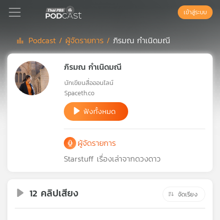
เข้าสู่ระบบ
Podcast /
ผู้จัดรายการ /
ภิรมณ กำเนิดมณี
Podcast
ภิรมณ กำเนิดมณี
นักเขียนสื่อออนไลน์
เพล
Spaceth.co
ย์
ลิ
ฟังทั้งหมด
สต์
แนะนำ
ผู้จัดรายการ
Starstuff เรื่องเล่าจากดวงดาว
เพล
ย์
ลิ
12 คลิปเสียง
จัดเรียง
สต์
ของ