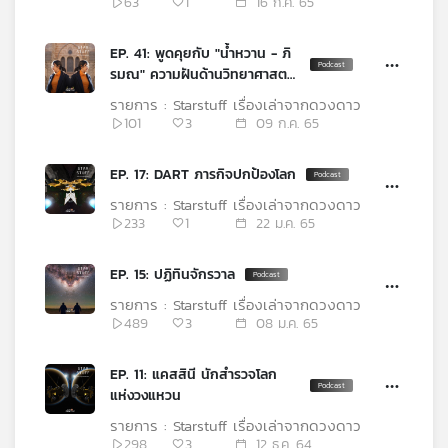
63
1
16 ก.ค. 65
เครือ
ข่าย
EP. 41: พูดคุยกับ "น้ำหวาน - ภิ
วิทยุ
รมณ" ความฝันด้านวิทยาศาสตร์
ไทย
สู่การเรียน ป.ตรี ฟิสิกส์ที่สหรัฐฯ
รายการ : Starstuff เรื่องเล่าจากดวงดาว
พี
101
3
09 ก.ค. 65
บี
เอส
EP. 17: DART ภารกิจปกป้องโลก
รายการ : Starstuff เรื่องเล่าจากดวงดาว
233
1
22 ม.ค. 65
แผนที่
วิทยุ
เครือ
EP. 15: ปฏิทินจักรวาล
ข่าย
รายการ : Starstuff เรื่องเล่าจากดวงดาว
489
3
08 ม.ค. 65
EP. 11: แคสสินี นักสำรวจโลก
แห่งวงแหวน
รายการ : Starstuff เรื่องเล่าจากดวงดาว
298
3
12 ธ.ค. 64