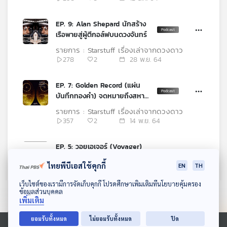
EP. 9: Alan Shepard นักสร้าง
เรือพายสู่ผู้ตีกอล์ฟบนดวงจันทร์
รายการ : Starstuff เรื่องเล่าจากดวงดาว
278
2
28 พ.ย. 64
EP. 7: Golden Record (แผ่น
บันทึกทองคำ) จดหมายถึงสหาย
จากต่างดาว
รายการ : Starstuff เรื่องเล่าจากดวงดาว
357
2
14 พ.ย. 64
EP. 5: วอยเอเจอร์ (Voyager)
กับการค้นพบเหนือจินตนาการ
ไทยพีบีเอสใช้คุกกี้
EN
TH
รายการ : Starstuff เรื่องเล่าจากดวงดาว
382
3
31 ต.ค. 64
ดาวน์โหลด Thai PBS Podcast Application
เว็บไซต์ของเรามีการจัดเก็บคุกกี้ โปรดศึกษาเพิ่มเติมที่นโยบายคุ้มครอง
ข้อมูลส่วนบุคคล
เพิ่มเติม
EP. 1: เราต่างเป็นฝุ่นผงของ
ดวงดาว
ยอมรับทั้งหมด
ไม่ยอมรับทั้งหมด
ปิด