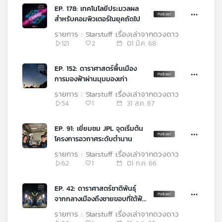
คุณ
EP. 178: เทคโนโลยีประมวลผล
สำหรับคอมพิวเตอร์ในยุคถัดไป
รายการ : Starstuff เรื่องเล่าจากดวงดาว
เพลง
121
2
01 มี.ค. 68
EP. 152: ดาราศาสตร์พื้นเมือง
บทความ
การมองฟ้าผ่านมุมมองเก่า
รายการ : Starstuff เรื่องเล่าจากดวงดาว
54
1
31 ส.ค. 67
ข่าว
และ
EP. 91: เยี่ยมชม JPL จุดเริ่มต้น
กิจกรรม
โครงการอวกาศระดับตำนาน
รายการ : Starstuff เรื่องเล่าจากดวงดาว
62
1
01 ก.ค. 66
เกี่ยว
กับ
EP. 42: ดาราศาสตร์ชาติพันธุ์
เรา
จากกลางเมืองถึงชายขอบที่ใต้ฟ้า
เดียวกัน
รายการ : Starstuff เรื่องเล่าจากดวงดาว