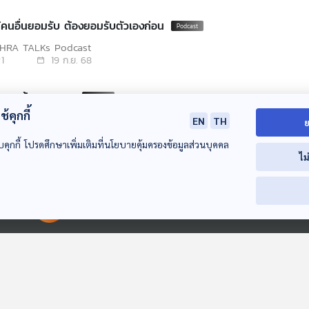
ห้คนอื่นยอมรับ ต้องยอมรับตัวเองก่อน
PHRA TALKs Podcast
1
19 ก.ย. 68
กบาตรต้องถามพระ
้คุกกี้
PHRA TALKs Podcast
EN
TH
ย
2
12 ก.ย. 68
บคุกกี้ โปรดศึกษาเพิ่มเติมที่นโยบายคุ้มครองข้อมูลส่วนบุคคล
ไม
ีไว้ทำไม
PHRA TALKs Podcast
1
05 ก.ย. 68
00:00:00
00:00:00
กระรอกน้อยในคืนที่ไฟดับ
ะอาทิตย์ยิ้มแฉ่ง
2
09 พ.ค. 67