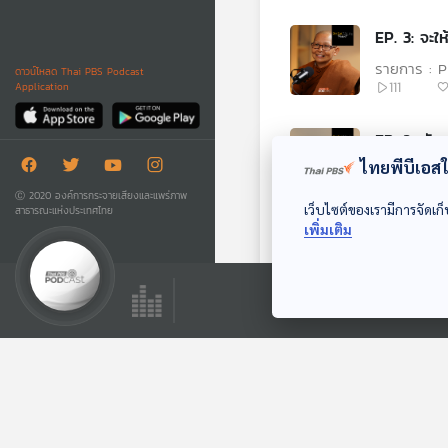
EP. 3: จะใ
รายการ : 
ดาวน์โหลด Thai PBS Podcast
111
Application
EP. 2: ตั
ไทยพีบีเอสใช
รายการ : 
43
Ⓒ 2020 องค์การกระจายเสียงและแพร่ภาพ
เว็บไซต์ของเรามีการจัดเก็
สาธารณะแห่งประเทศไทย
เพิ่มเติม
EP. 1: พระม
รายการ : 
101
EP. 1593: 
รายการ : พร
46