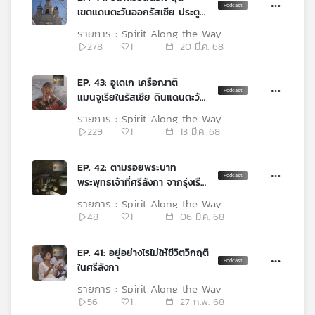
คุณ
เขตแดนตะวันออกรัสเซีย ประตู
เชื่อมโยงยุโรปสู่เอเชีย
รายการ : Spirit Along the Way
278
1
20 มี.ค. 68
เพลง
EP. 43: อูเดเก เครือญาติ
แมนจูเรียในรัสเซีย ดินแดนตะวัน
บทความ
ออกไกลจากยุโรปสู่เอเชีย
รายการ : Spirit Along the Way
229
1
13 มี.ค. 68
ข่าว
EP. 42: ตามรอยพระบาท
และ
พระพุทธเจ้าที่ศรีลังกา จากรุ่งเรือง
กิจกรรม
เสื่อมถอย ฟื้นฟู สู่ปัจจุบัน
รายการ : Spirit Along the Way
48
1
06 มี.ค. 68
เกี่ยว
EP. 41: อยู่อย่างไรไม่ให้ชีวิตวิกฤติ
กับ
ในศรีลังกา
เรา
รายการ : Spirit Along the Way
56
1
27 ก.พ. 68