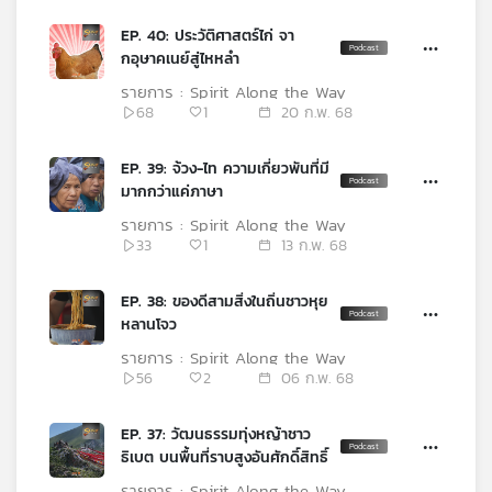
เครือ
EP. 40: ประวัติศาสตร์ไก่ จา
ข่าย
กอุษาคเนย์สู่ไหหลำ
วิทยุ
รายการ : Spirit Along the Way
ไทย
68
1
20 ก.พ. 68
พี
บี
เอส
EP. 39: จ้วง-ไท ความเกี่ยวพันที่มี
มากกว่าแค่ภาษา
รายการ : Spirit Along the Way
33
1
13 ก.พ. 68
แผนที่
วิทยุ
เครือ
EP. 38: ของดีสามสิ่งในถิ่นชาวหุย
ข่าย
หลานโจว
รายการ : Spirit Along the Way
56
2
06 ก.พ. 68
EP. 37: วัฒนธรรมทุ่งหญ้าชาว
ธิเบต บนพื้นที่ราบสูงอันศักดิ์สิทธิ์
รายการ : Spirit Along the Way