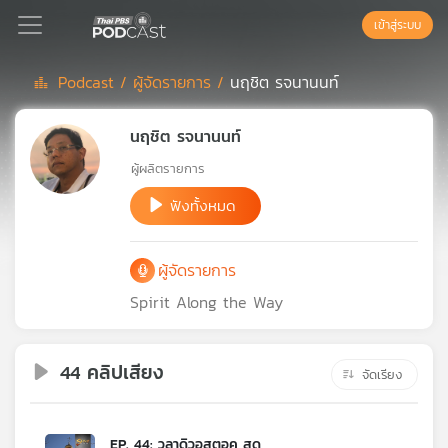
เข้าสู่ระบบ
Podcast /
ผู้จัดรายการ /
นฤชิต รจนานนท์
Podcast
นฤชิต รจนานนท์
ผู้ผลิตรายการ
เพล
ย์
ฟังทั้งหมด
ลิ
สต์
ผู้จัดรายการ
แนะนำ
Spirit Along the Way
เพล
ย์
44 คลิปเสียง
จัดเรียง
ลิ
สต์
ของ
EP. 44: วลาดิวอสตอค สุด