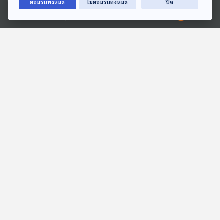
ยอมรับทั้งหมด
ไม่ยอมรับทั้งหมด
ปิด
รายการ : Spirit Along the Way
44
1
02 ม.ค. 68
Ⓒ 2020 องค์การกระจายเสียงและแพร่ภาพสาธารณะแห่งประเทศไทย
EP. 32: เที่ยวเมียนมา จุดหมาย
ปลายทางที่หลายคนคิดถึง
รายการ : Spirit Along the Way
51
1
26 ธ.ค. 67
EP. 31: เสียงแห่งความหวังและ
สันติ เรื่องเล่าจากสมรภูมิรบเมีย
นมา
รายการ : Spirit Along the Way
61
1
19 ธ.ค. 67
EP. 30: เมโสโปเตเมีย ในศตวรรษ
ที่ 21 จิตวิญญาณของชาวอิรัก
รายการ : Spirit Along the Way
54
1
12 ธ.ค. 67
EP. 29: ชีวิต บทบาท และพื้นที่