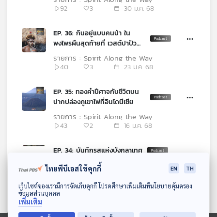
92
3
30 ม.ค. 68
EP. 36: กินอยู่แบบคนป่า ใน
พงไพรผืนสุดท้ายที่ เวสต์ปาปัว
บนเกาะนิวกินี
รายการ : Spirit Along the Way
40
3
23 ม.ค. 68
EP. 35: ทองคำปีศาจกับชีวิตบน
ปากปล่องภูเขาไฟที่อินโดนีเซีย
รายการ : Spirit Along the Way
43
2
16 ม.ค. 68
EP. 34: บันทึกรสแห่งบังกลาเทศ
รายการ : Spirit Along the Way
ไทยพีบีเอสใช้คุกกี้
EN
TH
60
1
09 ม.ค. 68
ดาวน์โหลด Thai PBS Podcast Application
เว็บไซต์ของเรามีการจัดเก็บคุกกี้ โปรดศึกษาเพิ่มเติมที่นโยบายคุ้มครอง
ข้อมูลส่วนบุคคล
EP. 33: ตรีปุระกับพิธีแต่งงานสุด
เพิ่มเติม
ขอบแดนอินเดีย - บังกลาเทศ