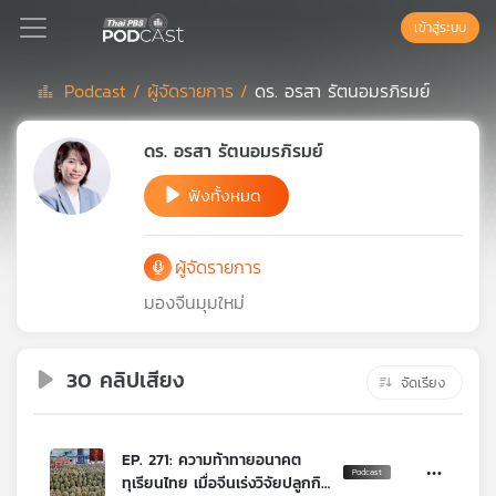
เข้าสู่ระบบ
Podcast /
ผู้จัดรายการ /
ดร. อรสา รัตนอมรภิรมย์
Podcast
ดร. อรสา รัตนอมรภิรมย์
ฟังทั้งหมด
เพล
ย์
ลิ
ผู้จัดรายการ
สต์
แนะนำ
มองจีนมุมใหม่
30 คลิปเสียง
เพล
จัดเรียง
ย์
ลิ
สต์
EP. 271: ความท้าทายอนาคต
ของ
ทุเรียนไทย เมื่อจีนเร่งวิจัยปลูกกิน