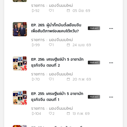
คุณ
เอง
รายการ : มองจีนมุมใหม่
92
1
05 มิ.ย. 69
เพลง
EP. 265: ผู้นำก๊กมินตั๋งเยือนจีน
เพื่อสันติภาพช่องแคบไต้หวัน?
รายการ : มองจีนมุมใหม่
บทความ
99
1
24 เม.ย. 69
EP. 256: เศรษฐีแซ่ม้า 5 อาชานัก
ธุรกิจจีน ตอนที่ 2
ข่าว
และ
รายการ : มองจีนมุมใหม่
กิจกรรม
70
1
20 ก.พ. 69
EP. 255: เศรษฐีแซ่ม้า 5 อาชานัก
เกี่ยว
ธุรกิจจีน ตอนที่ 1
กับ
รายการ : มองจีนมุมใหม่
เรา
104
2
13 ก.พ. 69