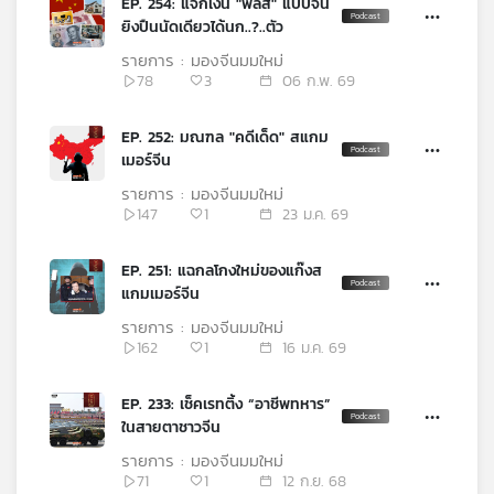
EP. 254: แจกเงิน "พลัส" แบบจีน
เครือ
ยิงปืนนัดเดียวได้นก..?..ตัว
ข่าย
รายการ : มองจีนมุมใหม่
วิทยุ
78
3
06 ก.พ. 69
ไทย
พี
EP. 252: มณฑล "คดีเด็ด" สแกม
บี
เมอร์จีน
เอส
รายการ : มองจีนมุมใหม่
147
1
23 ม.ค. 69
แผนที่
EP. 251: แฉกลโกงใหม่ของแก๊งส
วิทยุ
แกมเมอร์จีน
เครือ
ข่าย
รายการ : มองจีนมุมใหม่
162
1
16 ม.ค. 69
EP. 233: เช็คเรทติ้ง “อาชีพทหาร”
ในสายตาชาวจีน
รายการ : มองจีนมุมใหม่
71
1
12 ก.ย. 68