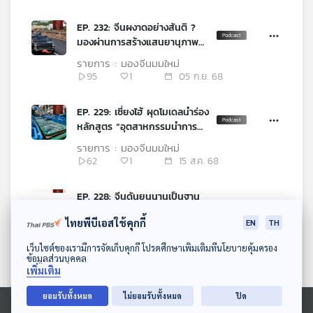
EP. 232: จีนผงาดอย่างสันติ ?
มองผ่านการสร้างแสนยานุภาพ
กองทัพยุทธศาสตร์ด้านกลาโหม
รายการ : มองจีนมุมใหม่
95
1
05 ก.ย. 68
EP. 229: เซี่ยงไฮ้ ผุดโมเดลนำร่อง
หลักสูตร “อุตสาหกรรมนำการ
ศึกษา” ปฏิรูปสายวิชาชีพแก้
รายการ : มองจีนมุมใหม่
ปัญหาบัณฑิตตกงาน
62
1
15 ส.ค. 68
EP. 228: จีนดันยูนนานเป็นฐาน
Digital Nomad โลก โอกาส
ไทยพีบีเอสใช้คุกกี้
EN
TH
พัฒนาชนบท สร้างอาชีพใหม่ เป็น
รายการ : มองจีนมุมใหม่
แหล่งพักพิงใจของผู้คน
110
2
08 ส.ค. 68
ดาวน์โหลด Thai PBS Podcast Application
เว็บไซต์ของเรามีการจัดเก็บคุกกี้ โปรดศึกษาเพิ่มเติมที่นโยบายคุ้มครอง
ข้อมูลส่วนบุคคล
เพิ่มเติม
EP. 225: สัมพันธ์ไทย-จีน 50 ปี
กับความร่วมมือด้านวิทยาศาสตร์
ยอมรับทั้งหมด
ไม่ยอมรับทั้งหมด
ปิด
และเทคโนโลยี