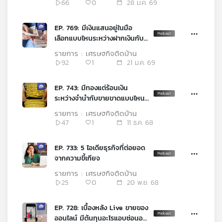
66
0
28 ม.ค. 69
คุณ
EP. 769: มีเงินแสนอยู่ในมือ
เลือกแบบไหนระหว่างฝากเงินกับ
เพลง
ซื้อสลากออมทรัพย์
รายการ : เศรษฐกิจติดบ้าน
92
1
21 ม.ค. 69
บทความ
EP. 743: มีทองแต่ร้อนเงิน
ระหว่างจำนำกับขายขาดแบบไหน
คุ้มกว่ากัน
รายการ : เศรษฐกิจติดบ้าน
ข่าว
47
1
11 ธ.ค. 68
และ
กิจกรรม
EP. 733: 5 ไอเดียธุรกิจที่ต่อยอด
จากความขี้เกียจ
รายการ : เศรษฐกิจติดบ้าน
เกี่ยว
25
0
20 พ.ย. 68
กับ
เรา
EP. 728: เบื้องหลัง Live ขายของ
ออนไลน์ มีต้นทุนอะไรแอบซ่อนอยู่