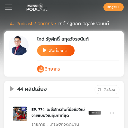
เข้าสู่ระบบ
Podcast /
วิทยากร /
ไกด์ รัฐศักดิ์ สกุลวัชรอนันต์
Podcast
ไกด์ รัฐศักดิ์ สกุลวัชรอนันต์
ฟังทั้งหมด
เพล
ย์
ลิ
วิทยากร
สต์
แนะนำ
44 คลิปเสียง
จัดเรียง
เพล
ย์
EP. 774: จะซื้อโทรศัพท์มือถือใหม่
ลิ
จ่ายแบบไหนคุ้มค่าที่สุด
สต์
ของ
รายการ : เศรษฐกิจติดบ้าน