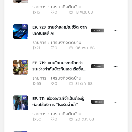
บ้าง
เครือ
รายการ : เศรษฐกิจติดบ้าน
16
0
13 พ.ย. 68
ข่าย
วิทยุ
ไทย
EP. 723: รายจ่ายใหม่ในชีวิต จาก
พี
เทคโนโลยี AI
บี
รายการ : เศรษฐกิจติดบ้าน
เอส
21
0
06 พ.ย. 68
EP. 719: แบบไหนประหยัดกว่า
แผนที่
ระหว่างทำกับข้าวกินเองหรือซื้อ
วิทยุ
จากร้านอาหาร ?
รายการ : เศรษฐกิจติดบ้าน
เครือ
65
0
31 ต.ค. 68
ข่าย
EP. 711: เรื่องอะไรที่จำเป็นต้องรู้
ก่อนใช้บริการ "โรงรับจำนำ"
รายการ : เศรษฐกิจติดบ้าน
50
0
20 ต.ค. 68