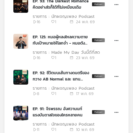
EP. 93: The Darkest Romance
เครือ
คิดอย่างไรก็ได้ที่ไม่เหมือนเดิม
ข่าย
รายการ : นักผจญเพลง Podcast
วิทยุ
16
1
24 พ.ค. 69
ไทย
พี
EP. 125: หมอผู้หลงใหลความตาย
บี
กับเป้าหมายให้โลกจำ - หมอตังค์
เอส
มรรคพร
รายการ : Made My Day วันนี้ดีที่สุด
16
1
23 พ.ค. 69
แผนที่
EP. 92: ชีวิตบนเส้นทางดนตรีของ
วิทยุ
กวาง AB Normal และ แทน
เครือ
Ultra Chuadz
ข่าย
รายการ : นักผจญเพลง Podcast
8
1
17 พ.ค. 69
EP. 91: จิรพรรณ อังศวานนท์
แรงบันดาลใจของใครหลายคน
รายการ : นักผจญเพลง Podcast
11
1
10 พ.ค. 69