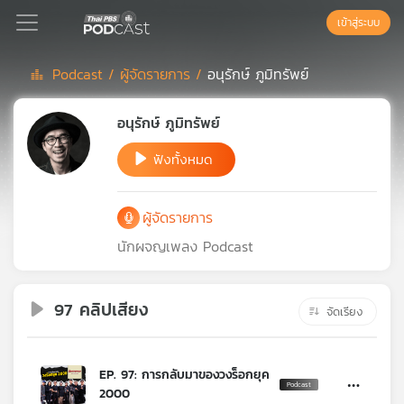
เข้าสู่ระบบ
Podcast /
ผู้จัดรายการ /
อนุรักษ์ ภูมิทรัพย์
Podcast
อนุรักษ์ ภูมิทรัพย์
ฟังทั้งหมด
เพล
ย์
ลิ
ผู้จัดรายการ
สต์
แนะนำ
นักผจญเพลง Podcast
97 คลิปเสียง
เพล
จัดเรียง
ย์
ลิ
สต์
EP. 97: การกลับมาของวงร็อกยุค
ของ
2000