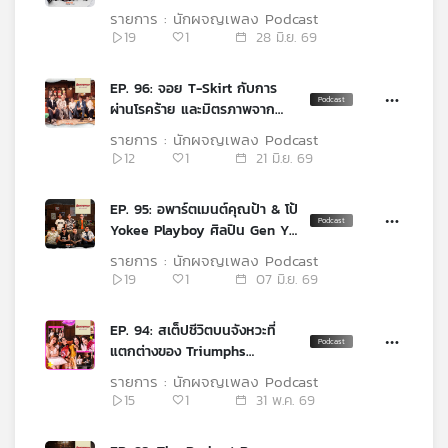
คุณ
รายการ : นักผจญเพลง Podcast
19
1
28 มิ.ย. 69
เพลง
EP. 96: จอย T-Skirt กับการ
ผ่านโรคร้าย และมิตรภาพจาก
KITA 40UP
รายการ : นักผจญเพลง Podcast
บทความ
12
1
21 มิ.ย. 69
EP. 95: อพาร์ตเมนต์คุณป้า & โป้
Yokee Playboy ศิลปิน Gen Y
ข่าว
ทำเพลงยังไงถึงถูกใจ Gen Z
และ
รายการ : นักผจญเพลง Podcast
กิจกรรม
19
1
07 มิ.ย. 69
EP. 94: สเต็ปชีวิตบนจังหวะที่
เกี่ยว
แตกต่างของ Triumphs
กับ
Kingdom & China Dolls
รายการ : นักผจญเพลง Podcast
เรา
15
1
31 พ.ค. 69