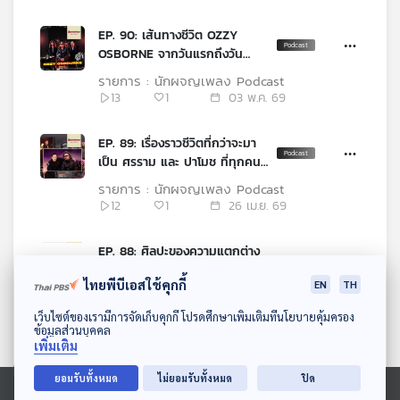
EP. 90: เส้นทางชีวิต OZZY
OSBORNE จากวันแรกถึงวัน
สุดท้าย
รายการ : นักผจญเพลง Podcast
13
1
03 พ.ค. 69
EP. 89: เรื่องราวชีวิตที่กว่าจะมา
เป็น ศรราม และ ปาโมช ที่ทุกคน
รู้จัก
รายการ : นักผจญเพลง Podcast
12
1
26 เม.ย. 69
EP. 88: ศิลปะของความแตกต่าง
ที่สร้างความ ‘แมส’ ผ่านเสียง
ไทยพีบีเอสใช้คุกกี้
EN
TH
เพลง
รายการ : นักผจญเพลง Podcast
6
1
19 เม.ย. 69
ดาวน์โหลด Thai PBS Podcast Application
เว็บไซต์ของเรามีการจัดเก็บคุกกี้ โปรดศึกษาเพิ่มเติมที่นโยบายคุ้มครอง
ข้อมูลส่วนบุคคล
เพิ่มเติม
EP. 87: STORY ในบทเพลงที่
สะท้อนตัวตนของ ตุ้ย ธีรภัทร
ยอมรับทั้งหมด
ไม่ยอมรับทั้งหมด
ปิด