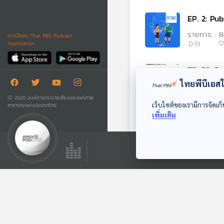
EP. 
รายการ : 
ดาวน์โหลด Thai PBS Podcast
13
Application
EP. 59: Po
ไทยพีบีเอสใช
รายการ : M
12
Ⓒ 2020 องค์การกระจายเสียงและแพร่ภาพ
เว็บไซต์ของเรามีการจัดเก็
สาธารณะแห่งประเทศไทย
เพิ่มเติม
EP. 1: Sur
รายการ : 
324
EP. 58: P
รายการ : M
12