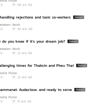
edia Pulse
0
06 ธ.ค. 68
 handling rejections and toxic co-workers
Between Work
0
30 พ.ย. 68
w do you know if it’s your dream job?
Between Work
0
23 พ.ย. 68
hallenging times for Thaksin and Pheu Thai
edia Pulse
0
22 พ.ย. 68
hammanat: Audacious: and ready to serve
edia Pulse
0
15 พ.ย. 68