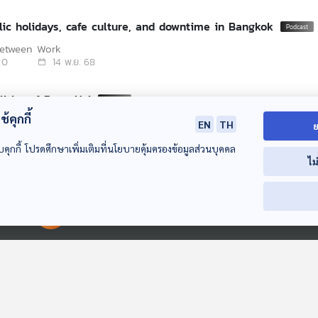
2: Public holidays, cafe culture, and downtime in Bangkok
Between Work
0
14 พ.ย. 68
litics of Baan Yai
้คุกกี้
edia Pulse
EN
TH
ย
0
08 พ.ย. 68
บคุกกี้ โปรดศึกษาเพิ่มเติมที่นโยบายคุ้มครองข้อมูลส่วนบุคคล
ไม
viving in Thailand as foreign journalists
Between Work
0
07 พ.ย. 68
00:00:00
00:00:00
heu Thai under new leadership
edia Pulse
0
01 พ.ย. 68