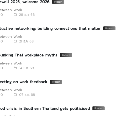
rewell 2025, welcome 2026
Between Work
0
28 ธ.ค. 68
oductive networking: building connections that matter
Between Work
0
21 ธ.ค. 68
bunking Thai workplace myths
Between Work
0
14 ธ.ค. 68
flecting on work feedback
Between Work
0
07 ธ.ค. 68
ood crisis in Southern Thailand gets politicised