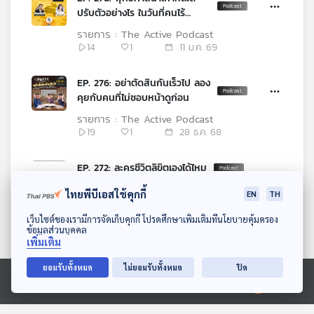
ปรับตัวอย่างไร ในวันที่คนไร้
ศรัทธา
รายการ : The Active Podcast
14
1
11 ม.ค. 69
EP. 276: อย่าตัดสินกันเร็วไป ลอง
คุยกับคนที่ไม่ชอบหน้าดูก่อน
รายการ : The Active Podcast
19
1
28 ธ.ค. 68
EP. 272: ละครชีวิตลิขิตเองได้ไหม
รายการ : The Active Podcast
ไทยพีบีเอสใช้คุกกี้
EN
TH
20
0
29 พ.ย. 68
ดาวน์โหลด Thai PBS Podcast Application
เว็บไซต์ของเรามีการจัดเก็บคุกกี้ โปรดศึกษาเพิ่มเติมที่นโยบายคุ้มครอง
ข้อมูลส่วนบุคคล
EP. 271: เมื่อ ม้านั่งมีหู When
เพิ่มเติม
the Bench Hears (2025)
ยอมรับทั้งหมด
ไม่ยอมรับทั้งหมด
ปิด
รายการ : The Active Podcast
13
0
26 พ.ย. 68
Ⓒ 2020 องค์การกระจายเสียงและแพร่ภาพสาธารณะแห่งประเทศไทย