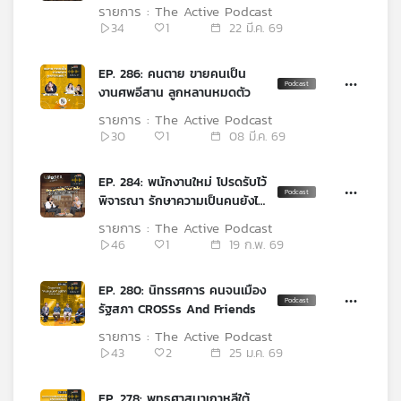
รายการ : The Active Podcast
เครือ
34
1
22 มี.ค. 69
ข่าย
วิทยุ
EP. 286: คนตาย ขายคนเป็น
ไทย
งานศพอีสาน ลูกหลานหมดตัว
พี
บี
รายการ : The Active Podcast
30
1
08 มี.ค. 69
เอส
EP. 284: พนักงานใหม่ โปรดรับไว้
พิจารณา รักษาความเป็นคนยังไง
แผนที่
เมื่อเราเป็นแค่ทรัพยากร
วิทยุ
รายการ : The Active Podcast
เครือ
46
1
19 ก.พ. 69
ข่าย
EP. 280: นิทรรศการ คนจนเมือง
รัฐสภา CROSSs And Friends
รายการ : The Active Podcast
43
2
25 ม.ค. 69
EP. 278: พุทธศาสนาเกาหลีใต้