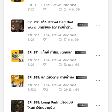
คุณ
รายการ : The Active Podcast
27
1
24 พ.ค. 69
เพลง
EP. 296: เถื่อนTravel Bad Bad
World บทเรียนหลังคราบน้ำตา
จากสมรภูมิทั่วโลก
รายการ : The Active Podcast
บทความ
25
1
17 พ.ค. 69
EP. 291: แท็กซี่ ทำไมมีแต่คนแก่
ข่าว
รายการ : The Active Podcast
และ
23
1
12 เม.ย. 69
กิจกรรม
EP. 289: แก่เดียวดาย ตายลำพัง
รายการ : The Active Podcast
เกี่ยว
130
2
29 มี.ค. 69
กับ
เรา
EP. 288: Longi Park เมืองแบบ
ไหนทำให้คนอายุยืน