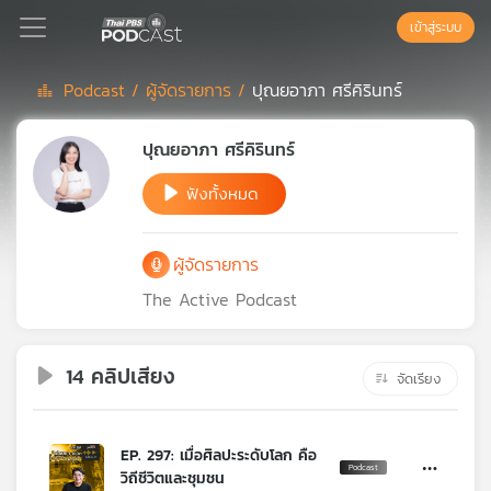
เข้าสู่ระบบ
Podcast /
ผู้จัดรายการ /
ปุณยอาภา ศรีคิรินทร์
Podcast
ปุณยอาภา ศรีคิรินทร์
ฟังทั้งหมด
เพล
ย์
ลิ
ผู้จัดรายการ
สต์
แนะนำ
The Active Podcast
14 คลิปเสียง
เพล
จัดเรียง
ย์
ลิ
สต์
EP. 297: เมื่อศิลปะระดับโลก คือ
ของ
วิถีชีวิตและชุมชน