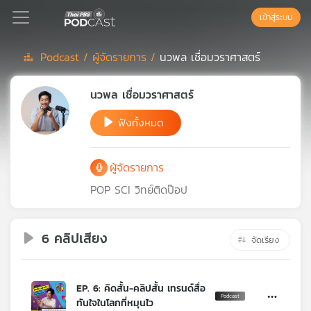
เข้าสู่ระบบ
Podcast /
ผู้จัดรายการ /
นวพล เชื่อมวราศาสตร์
Podcast
นวพล เชื่อมวราศาสตร์
ฟังทั้งหมด
เพล
ย์
ลิ
ผู้จัดรายการ
สต์
แนะนำ
POP SCI วิทย์ติดป๊อป
6 คลิปเสียง
เพล
จัดเรียง
ย์
ลิ
สต์
EP. 6: คิดสั้น-คลิปสั้น เทรนด์สื่อ
ของ
ทันใจในโลกที่หมุนไว