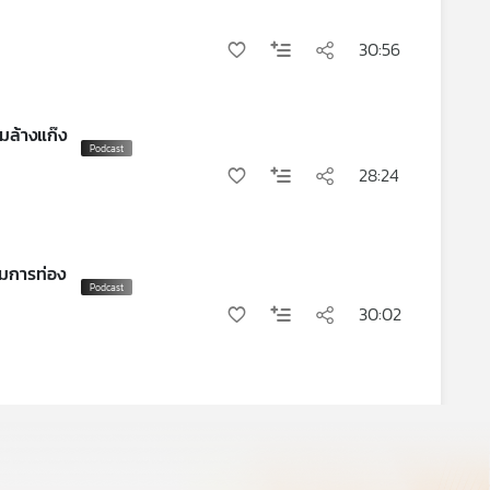
30:56
มล้างแก๊ง
28:24
ิมการท่อง
30:02
28:56