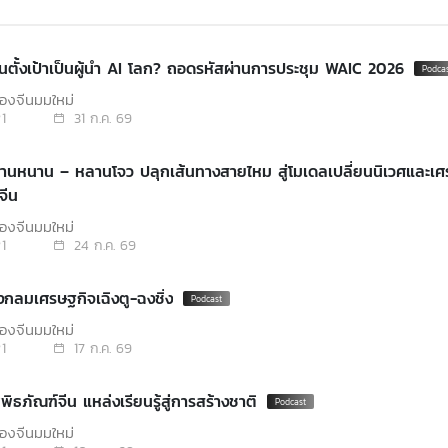
ีนตั้งเป้าเป็นผู้นำ AI โลก? ถอดรหัสผ่านการประชุม WAIC 2026
องจีนมุมใหม่
1
31 ก.ค. 69
กานหนาน – หลานโจว ปลุกเส้นทางสายไหม สู่โมเดลเปลี่ยนนิเวศและเศ
จีน
องจีนมุมใหม่
1
24 ก.ค. 69
งกลมเศรษฐกิจเฉิงตู-ฉงชิ่ง
องจีนมุมใหม่
1
17 ก.ค. 69
พิธภัณฑ์จีน แหล่งเรียนรู้สู่การสร้างชาติ
องจีนมุมใหม่