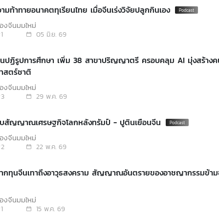
วามท้าทายอนาคตทุเรียนไทย เมื่อจีนเร่งวิจัยปลูกกินเอง
องจีนมุมใหม่
1
05 มิ.ย. 69
ปฏิรูปการศึกษา เพิ่ม 38 สาขาปริญญาตรี ครอบคลุม AI มุ่งสร้างคนตอบ
าสตร์ชาติ
องจีนมุมใหม่
3
29 พ.ค. 69
จับสัญญาณเศรษฐกิจโลกหลังทรัมป์ - ปูตินเยือนจีน
องจีนมุมใหม่
2
22 พ.ค. 69
จากทุนจีนเทาถึงอาวุธสงคราม สัญญาณอันตรายของอาชญากรรมข้าม
องจีนมุมใหม่
1
15 พ.ค. 69