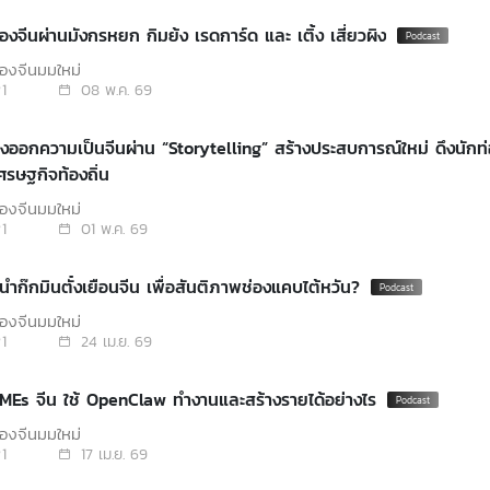
องจีนผ่านมังกรหยก กิมย้ง เรดการ์ด และ เติ้ง เสี่ยวผิง
องจีนมุมใหม่
1
08 พ.ค. 69
่งออกความเป็นจีนผ่าน “Storytelling” สร้างประสบการณ์ใหม่ ดึงนักท่อ
เศรษฐกิจท้องถิ่น
องจีนมุมใหม่
1
01 พ.ค. 69
้นำก๊กมินตั๋งเยือนจีน เพื่อสันติภาพช่องแคบไต้หวัน?
องจีนมุมใหม่
1
24 เม.ย. 69
EP. 264: SMEs จีน ใช้ OpenClaw ทำงานและสร้างรายได้อย่างไร
องจีนมุมใหม่
1
17 เม.ย. 69