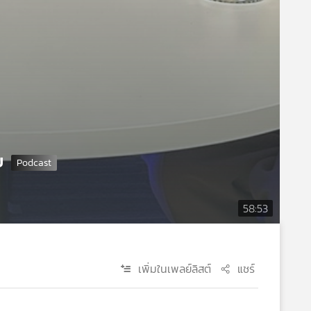
ย
58:53
เพิ่มในเพลย์ลิสต์
แชร์