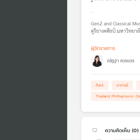
.
GenZ and Classical Mus
ดุริยางคศิลป์ มหาวิทยา
ผู้จัดรายการ
ณัฏฐา ควรขจร
ศิลปะ
อาจารย์
Thailand Philharmonic Orc
ความคิดเห็น (
0
)