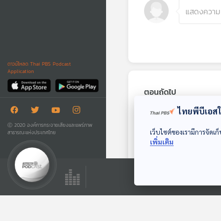
ดาวน์โหลด Thai PBS Podcast
Application
ตอนถัดไป
ไทยพีบีเอสใช
Ⓒ 2020 องค์การกระจายเสียงและแพร่ภาพ
เว็บไซต์ของเรามีการจัดเก็
สาธารณะแห่งประเทศไทย
เพิ่มเติม
58:53
EP. 314: ครบรอบ 6
ปี กับหมายเลข 6 ใน
วงการดนตรีคลาสสิก
Gen Z & Classical
Music