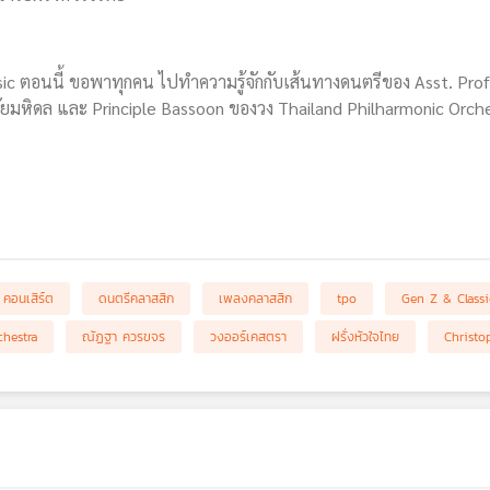
ic ตอนนี้ ขอพาทุกคน ไปทำความรู้จักกับเส้นทางดนตรีของ Asst. Prof.
ลัยมหิดล และ Principle Bassoon ของวง Thailand Philharmonic Orches
คอนเสิร์ต
ดนตรีคลาสสิก
เพลงคลาสสิก
tpo
Gen Z & Classi
hestra
ณัฏฐา ควรขจร
วงออร์เคสตรา
ฝรั่งหัวใจไทย
Christo