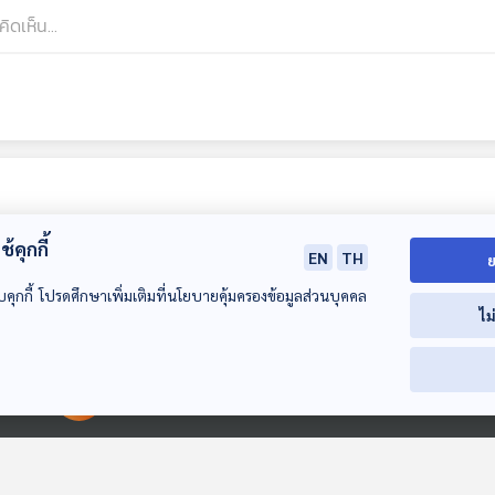
้คุกกี้
EN
TH
ย
บคุกกี้ โปรดศึกษาเพิ่มเติมที่นโยบายคุ้มครองข้อมูลส่วนบุคคล
ไม
58:53
58:53
5
00:00:00
00:00:00
EP. 315: 100 ปี
EP. 317: แนะนำ
EP. 318: แนะนำ
Pierre Boulez
วาทยกร ที่ทุกคนควร
วาทยกรยุคใหม่ ท
ตำนานวาทยกรชาว
รู้จัก พร้อมวิธีดูไม้
คนควรรู้จัก
Gen Z & Classical
Gen Z & Classical
Gen Z & Classic
ฝรั่งเศส
บาตอง
Music
Music
Music