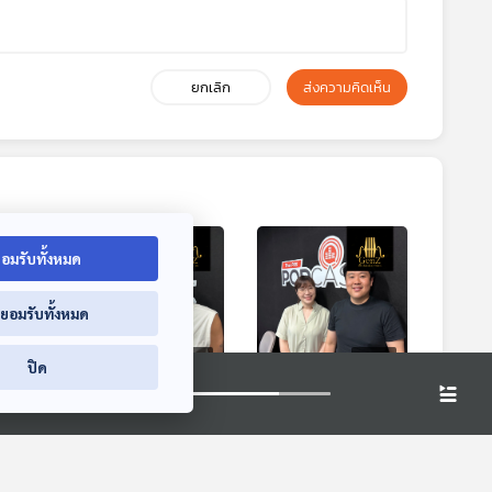
ยกเลิก
ส่งความคิดเห็น
อมรับทั้งหมด
่ยอมรับทั้งหมด
8:53
58:53
58:53
ปิด
EP. 319: เบื้องหลัง
EP. 320: แนะนำนัก
ี่ทุก
คอนเสิร์ต Bodyslam
Euphonium ที่ทุก
Power of The B-
คนควรรู้จัก
al
Gen Z & Classical
Gen Z & Classical
Side Concert
Music
Music