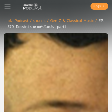
เข้าสู่ระบบ
Podcast /
รายการ /
Gen Z & Classical Music /
EP.
379: Rossini ราชาแห่งโอเปรา part1
Podcast
เพล
ย์
ลิ
สต์
แนะนำ
เพล
ย์
ลิ
สต์
ของ