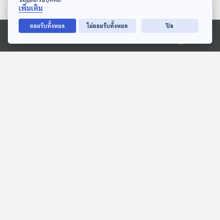
เพิ่มเติม
ตอนที่เกี่ยวข้อง
ยอมรับทั้งหมด
ไม่ยอมรับทั้งหมด
ปิด
Ⓒ 2020 องค์การกระจายเสียงและแพร่ภาพสาธารณะแห่งประเทศไทย
51:30
51:30
EP. 86: เรื่องเล่าย้อนความ
EP. 97: การกลับมาของวงร็
ทรงจำ ถึงพี่ใหญ่แห่งค่าย
อกยุค 2000
RS “อิทธิ พลางกูร”
นักผจญเพลง Podcast
นักผจญเพลง Podcast