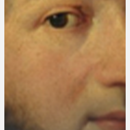
คุณ
เพลง
บทความ
ข่าว
และ
กิจกรรม
เกี่ยว
กับ
เรา