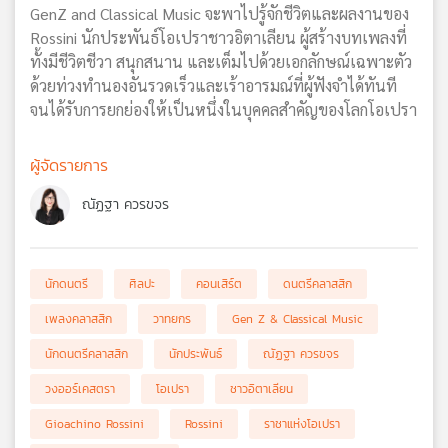
GenZ and Classical Music จะพาไปรู้จักชีวิตและผลงานของ
Rossini นักประพันธ์โอเปราชาวอิตาเลียน ผู้สร้างบทเพลงที่
ทั้งมีชีวิตชีวา สนุกสนาน และเต็มไปด้วยเอกลักษณ์เฉพาะตัว
ด้วยท่วงทำนองอันรวดเร็วและเร้าอารมณ์ที่ผู้ฟังจำได้ทันที
จนได้รับการยกย่องให้เป็นหนึ่งในบุคคลสำคัญของโลกโอเปรา
ผู้จัดรายการ
ณัฏฐา ควรขจร
นักดนตรี
ศิลปะ
คอนเสิร์ต
ดนตรีคลาสสิก
เพลงคลาสสิก
วาทยกร
Gen Z & Classical Music
นักดนตรีคลาสสิก
นักประพันธ์
ณัฏฐา ควรขจร
วงออร์เคสตรา
โอเปรา
ชาวอิตาเลียน
Gioachino Rossini
Rossini
ราชาแห่งโอเปรา