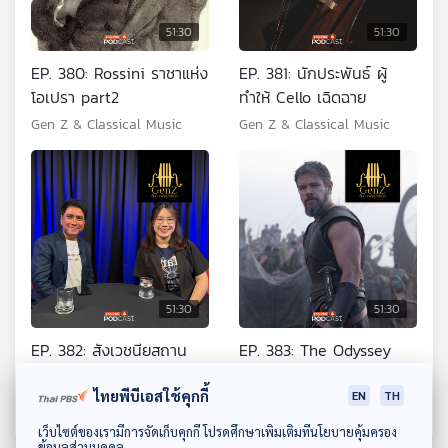
51:30
51:30
EP. 380: Rossini ราชาแห่ง
EP. 381: นักประพันธ์ ผู้
โอเปรา part2
ทำให้ Cello เฉิดฉาย
Gen Z & Classical Music
Gen Z & Classical Music
51:30
51:30
EP. 382: สังเวชนียสถาน
EP. 383: The Odyssey
ซิมโฟนี พุทธประวัติ ฉบับ
จากมหากาพย์สู่บทเพลง
ดนตรีคลาสสิก
ไทยพีบีเอสใช้คุกกี้
EN
TH
Gen Z & Classical Music
Gen Z & Classical Music
ดาวน์โหลด Thai PBS Podcast Application
เว็บไซต์ของเรามีการจัดเก็บคุกกี้ โปรดศึกษาเพิ่มเติมที่นโยบายคุ้มครอง
ข้อมูลส่วนบุคคล