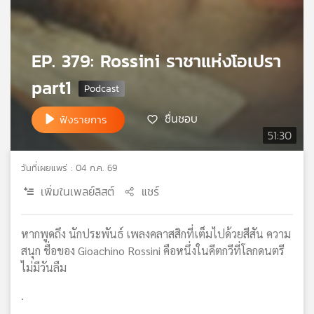
เครือ
ข่าย
วิทยุ
EP. 379: Rossini ราชาแห่งโอเปรา
ไทย
พี
part1
บี
เอส
ชื่นชอบ
ฟังรายการ
51:30
แผนที่
วันที่เผยแพร่ : 04 ก.ค. 69
วิทยุ
เพิ่มในเพลย์ลิสต์
แชร์
เครือ
ข่าย
หากพูดถึง นักประพันธ์ เพลงคลาสสิกที่เต็มไปด้วยสีสัน ความ
สนุก ชื่อของ Gioachino Rossini คือหนึ่งในคีตกวีที่โลกดนตรี
ไม่มีวันลืม
.