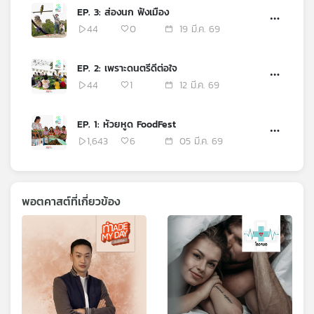
EP. 3: ส่องนก ฟังเมือง
44
0
19 มี.ค. 69
EP. 2: เพราะดนตรีดีต่อใจ
44
1
12 มี.ค. 69
EP. 1: ห้วยหูด FoodFest
1,643
6
05 มี.ค. 69
พอตคาสต์ที่เกี่ยวข้อง