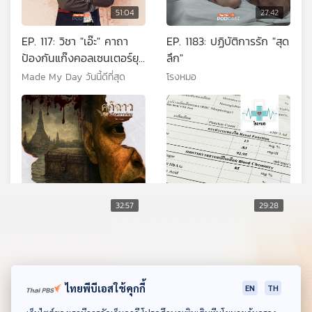
51:04
27:42
EP. 117: วิชา "เอ๊ะ" คาถา
EP. 1183: ปฏิบัติการรัก "สุด
ป้องกันแก๊งคอลเซนเตอร์ยุค
ลึก"
AI - พ.ต.ต.พากฤต กฤตย
Made My Day วันนี้ดีที่สุด
โรงหมอ
พงษ์
32:57
29:28
EP. 3: บุญเพ็ง หีบซ่อนศพ
EP. 1162: ตัวเลขกับความ
หมายที่ซ่อนเร้นจากผลตรวจ
คดีฉาว...เมื่อคราวก่อน
สุขภาพ
โรงหมอ
ไทยพีบีเอสใช้คุกกี้
EN
TH
ดาวน์โหลด Thai PBS Podcast Application