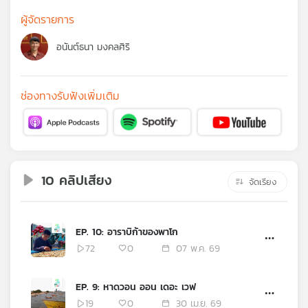
คุณ
ผู้จัดรายการ
อนันต์ธนา มงคลศิริ
เพลง
ช่องทางรับฟังเพิ่มเติม
บทความ
ข่าว
และ
10 คลิปเสียง
จัดเรียง
กิจกรรม
EP. 10: อาราบิก้าของพาโก
เกี่ยว
72
0
07 พ.ค. 69
กับ
เรา
EP. 9: หาดวอน ออน เดอะ เวฟ
19
0
30 เม.ย. 69