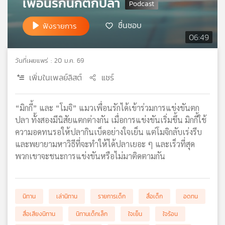
เพื่อนรักนักตกปลา
เครือ
ข่าย
ชื่นชอบ
ฟังรายการ
วิทยุ
06:49
ไทย
พี
วันที่เผยแพร่ : 20 ม.ค. 69
บี
เพิ่มในเพลย์ลิสต์
แชร์
เอส
“มิกกี้” และ “โมจิ” แมวเพื่อนรักได้เข้าร่วมการแข่งขันตก
แผนที่
ปลา ทั้งสองมีนิสัยแตกต่างกัน เมื่อการแข่งขันเริ่มขึ้น มิกกี้ใช้
วิทยุ
ความอดทนรอให้ปลากินเบ็ดอย่างใจเย็น แต่โมจิกลับเร่งรีบ
เครือ
และพยายามหาวิธีที่จะทำให้ได้ปลาเยอะ ๆ และเร็วที่สุด
ข่าย
พวกเขาจะชนะการแข่งขันหรือไม่มาติดตามกัน
นิทาน
เล่านิทาน
รายการเด็ก
สื่อเด็ก
อดทน
สื่อเสียงนิทาน
นิทานเด็กเล็ก
ใจเย็น
ใจร้อน