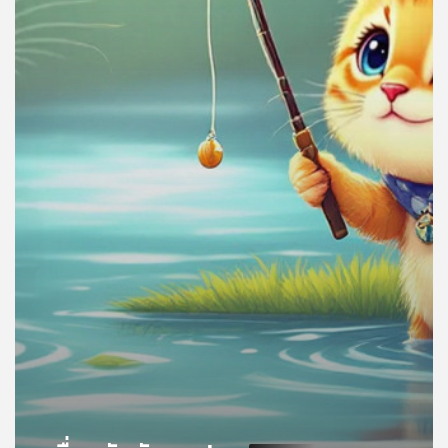
คุณ
เพลง
บทความ
ข่าว
และ
กิจกรรม
เกี่ยว
กับ
เรา