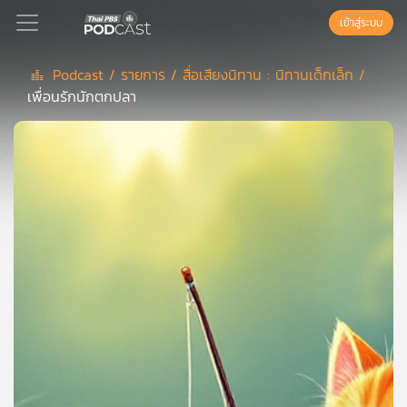
เข้าสู่ระบบ
Podcast /
รายการ /
สื่อเสียงนิทาน : นิทานเด็กเล็ก /
เพื่อนรักนักตกปลา
Podcast
เพล
ย์
ลิ
สต์
แนะนำ
เพล
ย์
ลิ
สต์
ของ