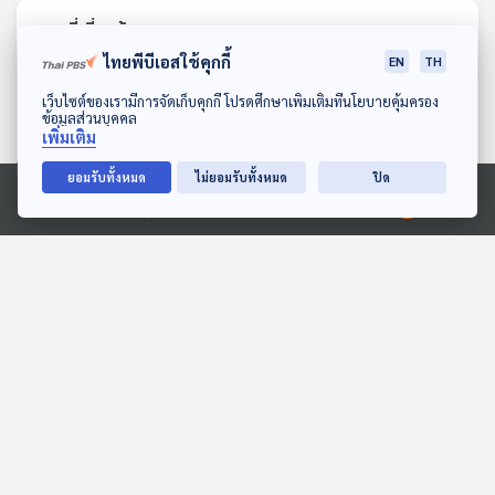
ตอนที่เกี่ยวข้อง
ไทยพีบีเอสใช้คุกกี้
EN
TH
ดาวน์โหลด Thai PBS Podcast Application
เว็บไซต์ของเรามีการจัดเก็บคุกกี้ โปรดศึกษาเพิ่มเติมที่นโยบายคุ้มครอง
ข้อมูลส่วนบุคคล
เพิ่มเติม
ยอมรับทั้งหมด
ไม่ยอมรับทั้งหมด
ปิด
Ⓒ 2020 องค์การกระจายเสียงและแพร่ภาพสาธารณะแห่งประเทศไทย
06:49
06:49
EP. 5: ล่องไพร พราย
EP. 1990: นมอูฐรสชาติยัง
ตะเคียน
ไงนะ
ห้องสมุดหลังไมค์
พระอาทิตย์ยิ้มแฉ่ง