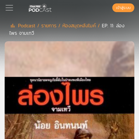
เข้าสู่ระบบ
Podcast /
รายการ /
ห้องสมุดหลังไมค์ /
EP. 11: ล่อง
ไพร จามเทวี
Podcast
เพล
ย์
ลิ
สต์
แนะนำ
เพล
ย์
ลิ
สต์
ของ