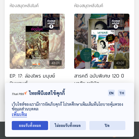
ห้องสมุดหลังไมค์
ห้องสมุดหลังไมค์
43:01
43:01
EP. 17: ล่องไพร มนุษย์
สารคดี ฉบับพิเศษ 120 ปี
หิมพานต์
มาลัย ชูพินิจ
ห้องสมุดหลังไมค์
ห้องสมุดหลังไมค์
ไทยพีบีเอสใช้คุกกี้
EN
TH
ดาวน์โหลด Thai PBS Podcast Application
เว็บไซต์ของเรามีการจัดเก็บคุกกี้ โปรดศึกษาเพิ่มเติมที่นโยบายคุ้มครอง
ข้อมูลส่วนบุคคล
เพิ่มเติม
ตอนที่เกี่ยวข้อง
ยอมรับทั้งหมด
ไม่ยอมรับทั้งหมด
ปิด
Ⓒ 2020 องค์การกระจายเสียงและแพร่ภาพสาธารณะแห่งประเทศไทย