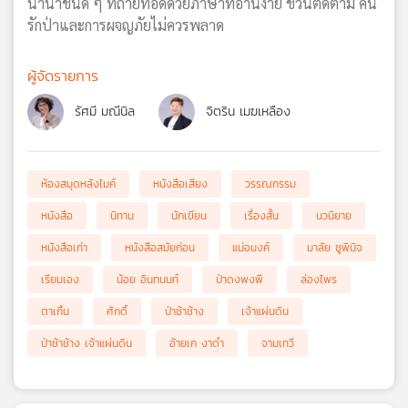
นานาชนิด ๆ ที่ถ่ายทอดด้วยภาษาที่อ่านง่าย ชวนติดตาม คน
รักป่าและการผจญภัยไม่ควรพลาด
ผู้จัดรายการ
รัศมี มณีนิล
จิตริน เมฆเหลือง
ห้องสมุดหลังไมค์
หนังสือเสียง
วรรณกรรม
หนังสือ
นิทาน
นักเขียน
เรื่องสั้น
นวนิยาย
หนังสือเก่า
หนังสือสมัยก่อน
แม่อนงค์
มาลัย ชูพินิจ
เรียมเอง
น้อย อินทนนท์
ป่าดงพงพี
ล่องไพร
ตาเกิ้น
ศักดิ์
ป่าช้าช้าง
เจ้าแผ่นดิน
ป่าช้าช้าง เจ้าแผ่นดิน
อ้ายเก งาดำ
จามเทวี