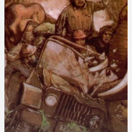
คุณ
เพลง
บทความ
ข่าว
และ
กิจกรรม
เกี่ยว
กับ
เรา