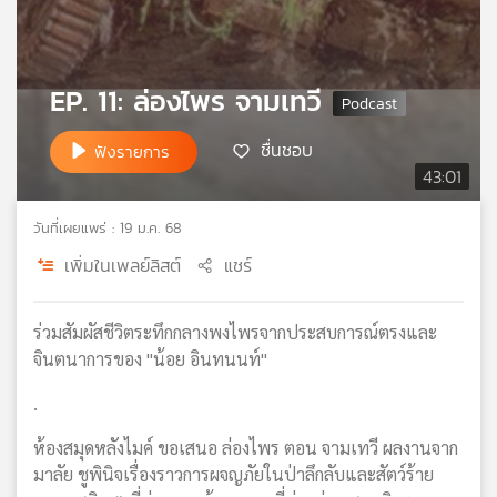
เครือ
ข่าย
วิทยุ
EP. 11: ล่องไพร จามเทวี
ไทย
พี
บี
ชื่นชอบ
ฟังรายการ
เอส
43:01
วันที่เผยแพร่ : 19 ม.ค. 68
แผนที่
เพิ่มในเพลย์ลิสต์
แชร์
วิทยุ
เครือ
ข่าย
ร่วมสัมผัสชีวิตระทึกกลางพงไพรจากประสบการณ์ตรงและ
จินตนาการของ "น้อย อินทนนท์"
.
ห้องสมุดหลังไมค์ ขอเสนอ ล่องไพร ตอน จามเทวี ผลงานจาก
มาลัย ชูพินิจเรื่องราวการผจญภัยในป่าลึกลับและสัตว์ร้าย