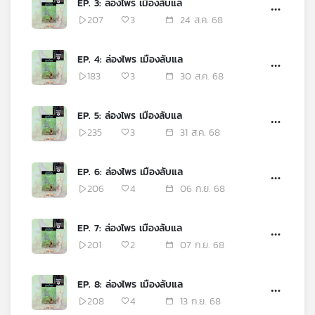
EP. 3: ล่องไพร เมืองลับแล
เครือ
207
3
24 ส.ค. 68
ข่าย
วิทยุ
EP. 4: ล่องไพร เมืองลับแล
ไทย
183
3
30 ส.ค. 68
พี
บี
เอส
EP. 5: ล่องไพร เมืองลับแล
235
3
31 ส.ค. 68
แผนที่
EP. 6: ล่องไพร เมืองลับแล
วิทยุ
206
4
06 ก.ย. 68
เครือ
ข่าย
EP. 7: ล่องไพร เมืองลับแล
201
2
07 ก.ย. 68
EP. 8: ล่องไพร เมืองลับแล
208
4
13 ก.ย. 68