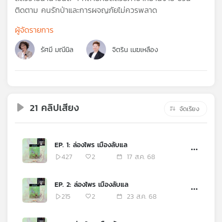
คุณ
ติดตาม คนรักป่าและการผจญภัยไม่ควรพลาด
ผู้จัดรายการ
เพลง
รัศมี มณีนิล
จิตริน เมฆเหลือง
บทความ
21 คลิปเสียง
จัดเรียง
ข่าว
และ
กิจกรรม
EP. 1: ล่องไพร เมืองลับแล
427
2
17 ส.ค. 68
เกี่ยว
EP. 2: ล่องไพร เมืองลับแล
กับ
เรา
215
2
23 ส.ค. 68