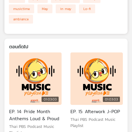
musictime
May
in may
Lo-fi
ambiance
ตอนถัดไป
01:03:03
01:03:03
EP. 14: Pride Month
EP. 15: Afterwork J-POP
Anthems Loud & Proud
Thai PBS Podcast Music
Playlist
Thai PBS Podcast Music