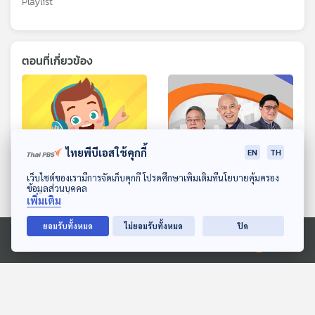
Playlist
ตอนที่เกี่ยวข้อง
ไทยพีบีเอสใช้คุกกี้
EN
TH
ดาวน์โหลด Thai PBS Podcast Application
เว็บไซต์ของเรามีการจัดเก็บคุกกี้ โปรดศึกษาเพิ่มเติมที่นโยบายคุ้มครอง
01:03:03
01:03:03
ข้อมูลส่วนบุคคล
เพิ่มเติม
EP. 190: ลัลน์รดา ศิริวรรณ
EP. 286: ทรัมป์ขึ้นภาษีไทย
ยอมรับทั้งหมด
ไม่ยอมรับทั้งหมด
ปิด
| รอบ 14.00 | วันเด็ก 2569
โดนด้วย | ไต้หวันประท้วง
ไทยสนับสนุนจีนเดียว |
Podcaster ตัวน้อย
คุยให้คิด
Ⓒ 2020 องค์การกระจายเสียงและแพร่ภาพสาธารณะแห่งประเทศไทย
อนุทินเดินหน้าฟ้องยิ่งชีพ