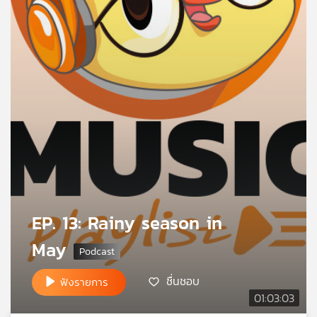
คุณ
เพลง
บทความ
ข่าว
และ
กิจกรรม
EP. 13: Rainy season in
May
เกี่ยว
กับ
เรา
ชื่นชอบ
ฟังรายการ
01:03:03