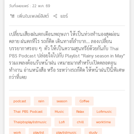
วันที่เผยแพร่ : 22 พ.ค. 69
เครือ
ข่าย
เพิ่มในเพลย์ลิสต์
แชร์
วิทยุ
ไทย
พี
เปลี่ยนเสียงฝนตกเดือนพฤษภา ให้เป็นท่วงทำนองสุดผ่อน
บี
คลาย ฝนตกทีไร รถก็ติด เดินทางก็ลำบาก... ลองเปลี่ยน
เอส
บรรยากาศรอบ ๆ ตัว ให้เป็นความสุนทรีย์ด้วยกันกับ Thai
PBS Podcast ปล่อยใจไปกับ Playlist "Rainy season in May"
รวมเพลงต้อนรับหน้าฝน เหมาะมากสำหรับเปิดคลอตอน
แผนที่
ทำงาน อ่านหนังสือ หรือ ระหว่างรถก็ติด ให้หน้าฝนปีนี้พิเศษ
วิทยุ
กว่าที่เคย
เครือ
ข่าย
podcast
rain
season
Coffee
Thai PBS Podcast
Music
Relax
Lofimusic
Thaipbsplaylistmusic
Lofi
chill
worktime
work
playlist
playlistmusic
study