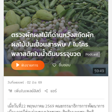
เครือ
ข่าย
วิทยุ
ไทย
พี
ตรวจผักผลไม้ที่ด่านหวังสกัดผัก
บี
เอส
ผลไม้ปนเปื้อนสารพิษ / ไมโคร
พลาสติกในน้ำดื่มบรรจุขวด
แผนที่
วิทยุ
ชื่นชอบ
ฟังรายการ
เครือ
59:49
ข่าย
วันที่เผยแพร่ : 02 มิ.ย. 69
เพิ่มในเพลย์ลิสต์
แชร์
เมื่อวันที่22 พฤษภาคม 2569 คณะกรรมาธิการการพัฒนาการ
เมือง การมีส่วนร่วมของประชาชน สิทธิมนุษยชน สิทธิ