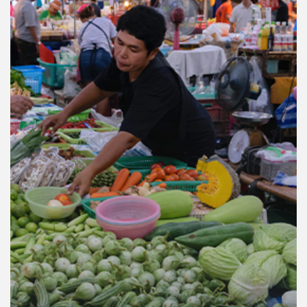
คุณ
เพลง
บทความ
ข่าว
และ
กิจกรรม
เกี่ยว
กับ
เรา