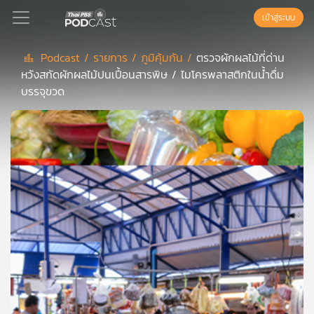
เข้าสู่ระบบ
Podcast /
รายการ /
ภูมิคุ้มกัน /
ตรวจผักผลไม้ที่ด่าน
หวังสกัดผักผลไม้ปนเปื้อนสารพิษ / ไมโครพลาสติกในน้ำดื่ม
Podcast
บรรจุขวด
เพล
ย์
ลิ
สต์
แนะนำ
เพล
ย์
ลิ
สต์
ของ