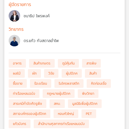
ผู้จัดรายการ
ชนาธิป ไพรพงค์
วิทยากร
ดร.แก้ว กังสดาลอำไพ
อาหาร
สินค้าเกษตร
ภูมิคุ้มกัน
สารพิษ
ผลไม้
ผัก
วิจัย
ผู้บริโภค
สินค้า
ซื้อขาย
ร้องเรียน
ไมโครพลาสติก
คิดก่อนเชื่อ
ท่าเรือแหลมฉบัง
กฎหมายผู้บริโภค
พิษวิทยา
สารเคมีกำจัดศัตรูพืช
สคบ.
มูลนิธิเพื่อผู้บริโภค
สภาองค์กรของผู้บริโภค
หอมหัวใหญ่
PET
แก้วมังกร
สำนักงานศุลกากรท่าเรือแหลมฉบัง