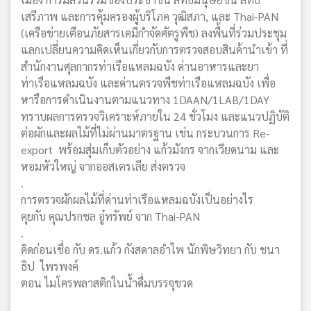
เสรีภาพ และการคุ้มครองผู้บริโภค วุฒิสภา, และ Thai-PAN
(เครือข่ายเตือนภัยสารเคมีกำจัดศัตรูพืช) ลงพื้นที่ร่วมประชุม
แลกเปลี่ยนความคิดเห็นเกี่ยวกับการตรวจสอบสินค้านำเข้า ที่
สำนักงานศุลกากรท่าเรือแหลมฉบัง ด่านอาหารและยา
ท่าเรือแหลมฉบัง และด่านตรวจพืชท่าเรือแหลมฉบัง เพื่อ
หารือการดำเนินงานตามแนวทาง 1DAAN/1LAB/1DAY
ทราบผลการตรวจวิเคราะห์ภายใน 24 ชั่วโมง และแนวปฏิบัติ
ต่อผักและผลไม้ที่ไม่ผ่านมาตรฐาน เช่น กระบวนการ Re-
export พร้อมสุ่มเก็บตัวอย่าง แก้วมังกร จากเวียดนาม และ
หอมหัวใหญ่ จากออสเตรเลีย ส่งตรวจ
.
การตรวจผักผลไม้ที่ด่านท่าเรือแหลมฉบังเป็นอย่างไร
คุยกับ คุณปรกชล อู๋ทรัพย์ จาก Thai-PAN
.
คิดก่อนเชื่อ กับ ดร.แก้ว กังสดาลอำไพ นักพิษวิทยา กับ ชนา
ธิป ไพรพงค์
ตอน ไมโครพลาสติกในน้ำดื่มบรรจุขวด