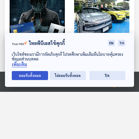
59:49
59:49
ไทยพีบีเอสใช้คุกกี้
EN
TH
เล่นเกม Roblox แค่คุยกับ
คืบหน้า แก้ปัญหารถยนต์
ดาวน์โหลด Thai PBS Podcast Application
เว็บไซต์ของเรามีการจัดเก็บคุกกี้ โปรดศึกษาเพิ่มเติมที่นโยบายคุ้มครอง
แอดมินเกมจะถูกขโมยข้อมูล
ไฟฟ้า Volvo EX30 เสี่ยงไฟ
ข้อมูลส่วนบุคคล
บัตรเครดิตได้จริงเหรอ /
ไหม้หลังชาร์จ / ผักชี
เพิ่มเติม
ภูมิคุ้มกัน
ภูมิคุ้มกัน
ค่าไตสูงในนักกีฬาที่ยังหนุ่ม
ยอมรับทั้งหมด
ไม่ยอมรับทั้งหมด
ปิด
เป็นไปได้อย่างไร
Ⓒ 2020 องค์การกระจายเสียงและแพร่ภาพสาธารณะแห่งประเทศไทย
ตอนที่เกี่ยวข้อง