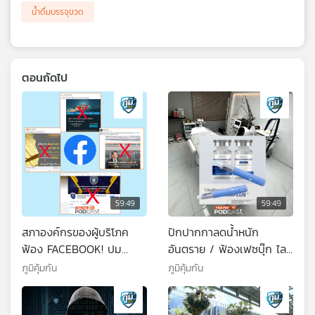
น้ำดื่มบรรจุขวด
ตอนถัดไป
59:49
59:49
สภาองค์กรของผู้บริโภค
ปักปากกาลดน้ำหนัก
ฟ้อง FACEBOOK! ปม
อันตราย / ฟ้องเฟซบุ๊ก ไลน์
โฆษณาหลอกลวงซ้ำซาก /
App และ 9 ธนาคาร ฐาน
ภูมิคุ้มกัน
ภูมิคุ้มกัน
สารสกัดเมล็ดมะรุมช่วย
ปล่อยให้มีการหลอกลวง
กรองไมโครพลาสติกได้
ออนไลน์