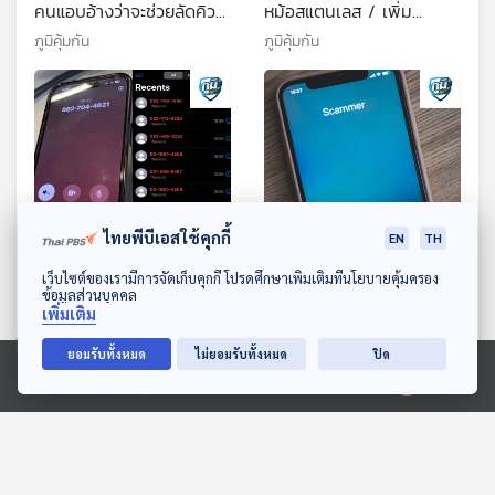
คนแอบอ้างว่าจะช่วยลัดคิว
หม้อสแตนเลส / เพิ่ม
จ่ายเงินประกันภัยโควิด –
คอเลสเตอรอลในเลือดจริง
ภูมิคุ้มกัน
ภูมิคุ้มกัน
19 / ไข่เพิ่มคอเลสเตอรอล
หรือ ตอนที่ 2
ในเลือดจริงหรือ ตอนที่ 1
ไทยพีบีเอสใช้คุกกี้
EN
TH
58:29
58:29
ดาวน์โหลด Thai PBS Podcast Application
เว็บไซต์ของเรามีการจัดเก็บคุกกี้ โปรดศึกษาเพิ่มเติมที่นโยบายคุ้มครอง
เตือนภัย หลอกทำภารกิจใน
ค่ายมือถือขายประกัน
ข้อมูลส่วนบุคคล
เพิ่มเติม
เฟซบุ๊ก / สภาผู้บริโภค ยื่น
ป้องกันมิจฉาชีพสมควรหรือ
หนังสือร้องเรียนไปที่อนุ
ไม่ / อาหารเพื่อสุขภาพคือ
ภูมิคุ้มกัน
ภูมิคุ้มกัน
ยอมรับทั้งหมด
ไม่ยอมรับทั้งหมด
ปิด
กมธ.คุ้มครองผู้บริโภค /
อะไร ตอนที่ 2
อาหารเพื่อสุขภาพคือ อะไร
Ⓒ 2020 องค์การกระจายเสียงและแพร่ภาพสาธารณะแห่งประเทศไทย
ตอนที่ 1
ตอนที่เกี่ยวข้อง