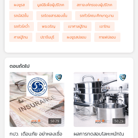
ผงชูรส
มูลนิธิเพื่อผู้บริโภค
สภาองค์กรของผู้บริโภค
รถบัส2ชั้น
รถโดยสารสองชั้น
รถทัวร์คณะศึกษาดูงาน
รถทัวร์คว่ำ
พรเจริญ
เขาศาลปู่โทน
เขาโทน
ศาลปู่โทน
ปราจีนบุรี
ผงชูรสปลอม
กาแฟปลอม
ตอนถัดไป
58:29
58:29
กปว. เตือนภัย อย่าหลงเชื่อ
ผลการทดสอบโลหะหนักใน