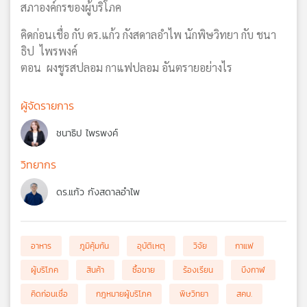
สภาองค์กรของผู้บริโภค
คิดก่อนเชื่อ กับ ดร.แก้ว กังสดาลอำไพ นักพิษวิทยา กับ ชนา
ธิป ไพรพงค์
ตอน ผงชูรสปลอม กาแฟปลอม อันตรายอย่างไร
ผู้จัดรายการ
ชนาธิป ไพรพงค์
วิทยากร
ดร.แก้ว กังสดาลอำไพ
อาหาร
ภูมิคุ้มกัน
อุบัติเหตุ
วิจัย
กาแฟ
ผู้บริโภค
สินค้า
ซื้อขาย
ร้องเรียน
บึงกาฬ
คิดก่อนเชื่อ
กฎหมายผู้บริโภค
พิษวิทยา
สคบ.