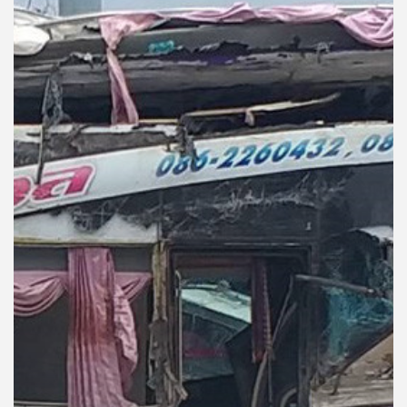
คุณ
เพลง
บทความ
ข่าว
และ
กิจกรรม
เกี่ยว
กับ
เรา