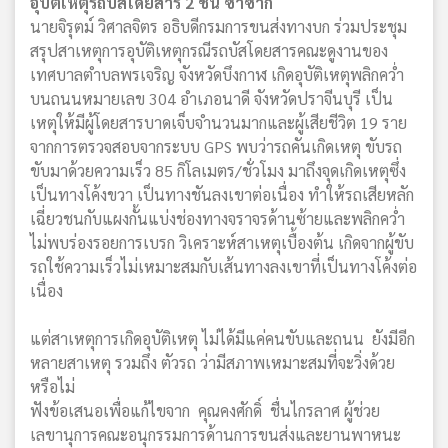
อุบัติเหตุรถบัสโดยสาร 2 ชั้น ซ้ำซาก
นายจิรุตม์ วิศาลจิตร อธิบดีกรมการขนส่งทางบก ร่วมประชุม
สรุปสาเหตุการอุบัติเหตุกรณีรถบัสโดยสารคณะดูงานของ
เทศบาลตำบลพรเจริญ จังหวัดบึงกาฬ เกิดอุบัติเหตุพลิกคว่ำ
บนถนนหมายเลข 304 อำเภอนาดี จังหวัดปราจีนบุรี เป็น
เหตุให้มีผู้โดยสารบาดเจ็บจำนวนมากและผู้เสียชีวิต 19 ราย
จากการตรวจสอบจากระบบ GPS พบว่ารถคันเกิดเหตุ ขับรถ
ขับมาด้วยความเร็ว 85 กิโลเมตร/ชั่วโมง มาถึงจุดเกิดเหตุซึ่ง
เป็นทางโค้งขวา เป็นทางชันลงเขาต่อเนื่อง ทำให้รถเสียหลัก
เฉี่ยวชนกับแผงกั้นแบ่งช่องทางจราจรด้านซ้ายและพลิกคว่ำ
ไม่พบร่องรอยการเบรก วิเคราะห์สาเหตุเบื้องต้น เกิดจากผู้ขับ
รถใช้ความเร็วไม่เหมาะสมกับเส้นทางลงเขาที่เป็นทางโค้งต่อ
เนื่อง
แต่สาเหตุการเกิดอุบัติเหตุ ไม่ได้มีแค่คนขับและถนน ยังมีอีก
หลายสาเหตุ รวมถึง ตัวรถ ว่ามีสภาพเหมาะสมที่จะวิ่งด้วย
หรือไม่
ฟังข้อเสนอเพื่อแก้ไขจาก คุณคงศักดิ์ ชื่นไกรลาศ ผู้ช่วย
เลขานุการคณะอนุกรรมการด้านการขนส่งและยานพาหนะ