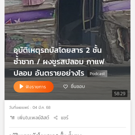
เครือ
ข่าย
วิทยุ
ไทย
พี
บี
เอส
อุบัติเหตุรถบัสโดยสาร 2 ชั้น
ซ้ำซาก / ผงชูรสปลอม กาแฟ
แผนที่
ปลอม อันตรายอย่างไร
วิทยุ
เครือ
ชื่นชอบ
ฟังรายการ
ข่าย
58:29
วันที่เผยแพร่ : 04 มี.ค. 68
เพิ่มในเพลย์ลิสต์
แชร์