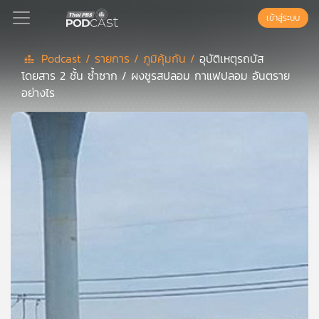
เข้าสู่ระบบ
Podcast /
รายการ /
ภูมิคุ้มกัน /
อุบัติเหตุรถบัส
โดยสาร 2 ชั้น ซ้ำซาก / ผงชูรสปลอม กาแฟปลอม อันตราย
Podcast
อย่างไร
เพล
ย์
ลิ
สต์
แนะนำ
เพล
ย์
ลิ
สต์
ของ