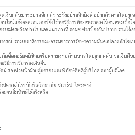
ดเงินกลับมาระบาดอีกแล้ว ระวังอย่าคลิกลิงค์ อย่ากลัวหากโดนขู่ อ
ไลน์แก๊งคอลเซนเตอร์ยังใช้ทุกวิธีการที่จะหลอกลวงให้คนหลงเชื่อโอน
งระมัดระวังอย่างไร และแนวทางที่ สกมช.ช่วยป้องกันปราบปรามได้อย
วิทยากรณ์ รองเลขาธิการคณะกรรมการการรักษาความมั่นคงปลอดภัยไซเ
ภัยซื้อคอร์สคลินิกเสริมความงามล้านบาทโดยถูกกดดัน ขอเงินคืนแ
ะวิธีการเรียกร้องเงินคืน
น์ รองหัวหน้าฝ่ายคุ้มครองและพิทักษ์สิทธิผู้บริโภค สภาผู้บริโภค
 กังสดาลอำไพ นักพิษวิทยา กับ ชนาธิป ไพรพงค์
อยจนอิ่มทิพย์ได้จริงหรือ
ว