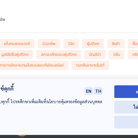
ำไพ
แก๊งคอลเซนเตอร์
มิจฉาชีพ
วิจัย
ผู้บริโภค
สินค้า
ซื้
มูลนิธิเพื่อผู้บริโภค
สภาองค์กรของผู้บริโภค
บัญชีม้า
กลิ่น
คลิ
ารการรักษาความมั่นคงปลอดภัยไซเบอร์แห่
ดมกลิ่นอาหารอิ่มได้
้คุกกี้
EN
TH
ย
บคุกกี้ โปรดศึกษาเพิ่มเติมที่นโยบายคุ้มครองข้อมูลส่วนบุคคล
ไม
00:00:00
00:00:00