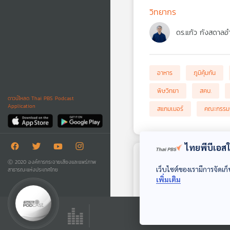
วิทยากร
ดร.แก้ว กังสดาลอ
อาหาร
ภูมิคุ้มกัน
พิษวิทยา
สคบ.
ดาวน์โหลด Thai PBS Podcast
Application
สแกมเมอร์
คณะกรรมก
ไทยพีบีเอสใช
Ⓒ 2020 องค์การกระจายเสียงและแพร่ภาพ
ตอนถัดไป
เว็บไซต์ของเรามีการจัดเก็
สาธารณะแห่งประเทศไทย
เพิ่มเติม