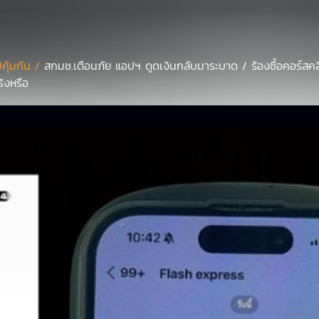
มิคุ้มกัน /
สกมช.เตือนภัย แอปฯ ดูดเงินกลับมาระบาด / ร้องซื้อคอร์สค
ริงหรือ