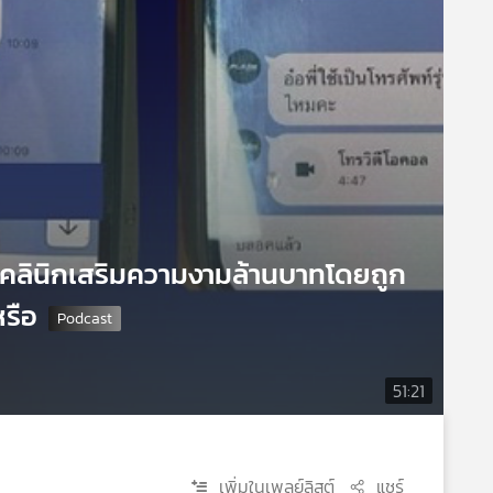
สคลินิกเสริมความงามล้านบาทโดยถูก
หรือ
51:21
เพิ่มในเพลย์ลิสต์
แชร์