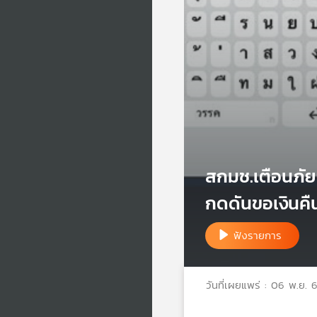
สกมช.เตือนภัย
กดดันขอเงินคืน
ฟังรายการ
วันที่เผยแพร่ : 06 พ.ย. 