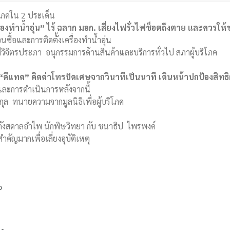
ริโภคใน 2 ประเด็น
ครื่องทำน้ำอุ่น” ไร้ ฉลาก มอก. เสี่ยงไฟรั่วไฟช็อตถึงตาย และควรให้
ื้อและการติดตั้งเครื่องทำน้ำอุ่น
สีวิจิตรประภา อนุกรรมการด้านสินค้าและบริการทั่วไป สภาผู้บริโภค
ดีแทค” คิดค่าโทรปัดเศษจากวินาทีเป็นนาที เดินหน้าปกป้องสิทธิผ
และการดำเนินการหลังจากนี้
ชกุล ทนายความจากมูลนิธิเพื่อผู้บริโภค
 กังสดาลอำไพ นักพิษวิทยา กับ ชนาธิป ไพรพงค์
ัญมากเพื่อเลี่ยงอุบัติเหตุ
ว