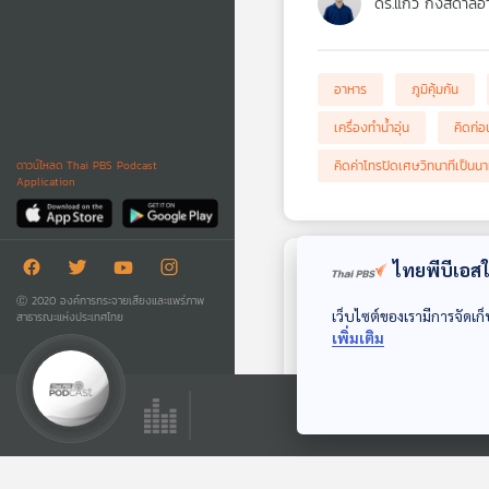
ดร.แก้ว กังสดาลอ
อาหาร
ภูมิคุ้มกัน
เครื่องทำน้ำอุ่น
คิดก่อน
คิดค่าโทรปัดเศษวิทนาทีเป็นนา
ดาวน์โหลด Thai PBS Podcast
Application
ไทยพีบีเอสใช
ตอนถัดไป
Ⓒ 2020 องค์การกระจายเสียงและแพร่ภาพ
เว็บไซต์ของเรามีการจัดเก็
สาธารณะแห่งประเทศไทย
เพิ่มเติม
47:50
DSI รับทำคดีสแกน