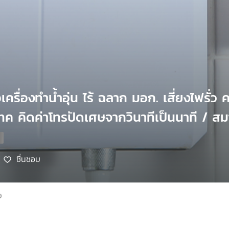
อเครื่องทำน้ำอุ่น ไร้ ฉลาก มอก. เสี่ยงไฟรั่ว
ค คิดค่าโทรปัดเศษจากวินาทีเป็นนาที / สม
ชื่นชอบ
9