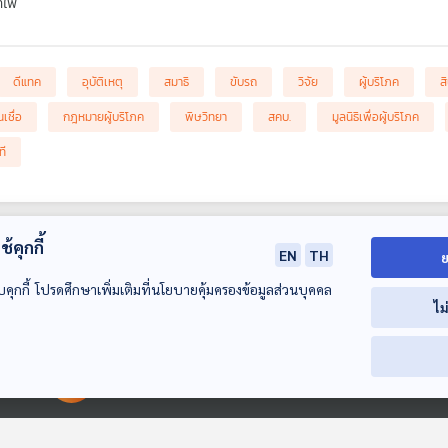
ำไพ
ดีแทค
อุบัติเหตุ
สมาธิ
ขับรถ
วิจัย
ผู้บริโภค
ส
เชื่อ
กฎหมายผู้บริโภค
พิษวิทยา
สคบ.
มูลนิธิเพื่อผู้บริโภค
ที
้คุกกี้
EN
TH
ย
บคุกกี้ โปรดศึกษาเพิ่มเติมที่นโยบายคุ้มครองข้อมูลส่วนบุคคล
ไม
00:00:00
00:00:00
47:50
47:50
4
วิกฤตความเชื่อมั่น
หาทางออกช่วย
หลอกนักเรียนแ