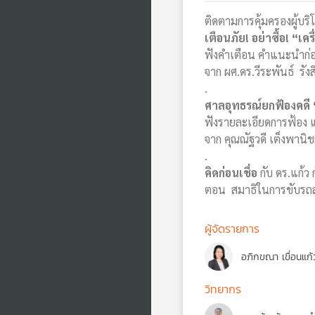
ติดตามการคุ้มครองผู้บ
เตือนภัย! อย่าซื้อ! “เ
ฟังคำเตือน คำแนะนำก่อนซ
จาก ผศ.ดร.วีระพันธ์ รัง
.
ศาลอุทธรณ์ยกฟ้องคดี “
ฟังรายละเอียดการฟ้อง 
จาก คุณณัฐวดี เต็งพานิ
.
คิดก่อนเชื่อ
กับ ดร.แก้ว
ตอน สมาธิในการขับรถสำค
ผู้จัดรายการ
อภิกขณา เขื่อนแก้
วิทยากร