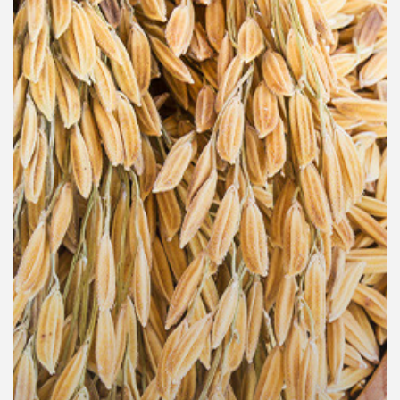
คุณ
เพลง
บทความ
ข่าว
และ
กิจกรรม
เกี่ยว
กับ
เรา