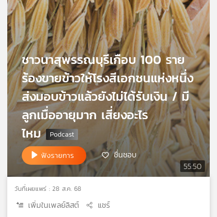
เครือ
ข่าย
วิทยุ
ไทย
พี
ชาวนาสุพรรณบุรีเกือบ 100 ราย
บี
ร้องขายข้าวให้โรงสีเอกชนแห่งหนึ่ง
เอส
ส่งมอบข้าวแล้วยังไม่ได้รับเงิน / มี
ลูกเมื่ออายุมาก เสี่ยงอะไร
แผนที่
วิทยุ
ไหม
เครือ
ข่าย
ชื่นชอบ
ฟังรายการ
55:50
วันที่เผยแพร่ : 28 ส.ค. 68
เพิ่มในเพลย์ลิสต์
แชร์