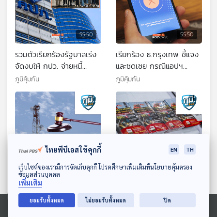
55:50
55:50
รวมตัวเรียกร้องรัฐบาลเร่ง
เรียกร้อง ธ.กรุงเทพ ชี้แจง
จัดงบให้ กปว. จ่ายหนี้
และชดเชย กรณีแอปฯ
ประกันภัย / เชื่อ AI มากไป
ขัดข้อง เงินหาย ขอ ธปท.
ภูมิคุ้มกัน
ภูมิคุ้มกัน
อาจตายได้
ตรวจสอบและดำเนินการ
ตามกฎหมาย / ดื่มนมวัว
เพิ่มความเสี่ยงเป็นโรค
มะเร็งจริงหรือ ตอนที่ 1
ไทยพีบีเอสใช้คุกกี้
EN
TH
ดาวน์โหลด Thai PBS Podcast Application
เว็บไซต์ของเรามีการจัดเก็บคุกกี้ โปรดศึกษาเพิ่มเติมที่นโยบายคุ้มครอง
55:50
55:50
ข้อมูลส่วนบุคคล
เพิ่มเติม
ร้องเรียนค่าโทร เน็ต แพง
เปิดปฏิบัติการ ปิดสวิตซ์
สัญญาณไม่ดี มากขึ้น สภา
บริษัทประกันเถื่อนรับเคลม
ยอมรับทั้งหมด
ไม่ยอมรับทั้งหมด
ปิด
ผู้บริโภคขอศาลปกครองยึด
รถมือสอง / น้ำตาลเทียม
ภูมิคุ้มกัน
ภูมิคุ้มกัน