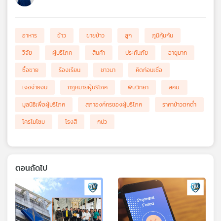
อาหาร
ข้าว
ขายข้าว
ลูก
ภูมิคุ้มกัน
วิจัย
ผู้บริโภค
สินค้า
ประกันภัย
อายุมาก
ซื้อขาย
ร้องเรียน
ชาวนา
คิดก่อนเชื่อ
เจอจ่ายจบ
กฎหมายผู้บริโภค
พิษวิทยา
สคบ.
มูลนิธิเพื่อผู้บริโภค
สภาองค์กรของผู้บริโภค
ราคาข้าวตกต่ำ
โครโมโซม
โรงสี
กปว
ตอนถัดไป