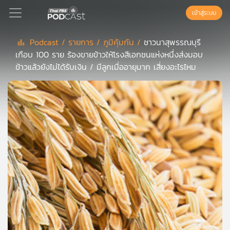
เข้าสู่ระบบ
Podcast /
รายการ /
ภูมิคุ้มกัน /
ชาวนาสุพรรณบุรี
เกือบ 100 ราย ร้องขายข้าวให้โรงสีเอกชนแห่งหนึ่งส่งมอบ
Podcast
ข้าวแล้วยังไม่ได้รับเงิน / มีลูกเมื่ออายุมาก เสี่ยงอะไรไหม
เพล
ย์
ลิ
สต์
แนะนำ
เพล
ย์
ลิ
สต์
ของ