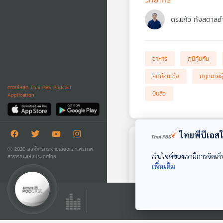
ดร.แก้ว กังสดาลอ
อาหาร
ภูมิคุ้มกัน
คิดก่อนเชื่อ
กฎหมายผู
ดาวน์โหลด Thai PBS Podcast
บีบสิว
Application
ไทยพีบีเอสใช
ตอนถัดไป
Ⓒ 2020 องค์การกระจายเสียงและแพร่ภาพ
เว็บไซต์ของเรามีการจัดเก็
สาธารณะแห่งประเทศไทย
เพิ่มเติม
55:15