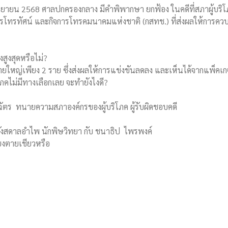
กันยายน 2568 ศาลปกครองกลาง มีคำพิพากษา ยกฟ้อง ในคดีที่สภาผู้บร
การโทรทัศน์ และกิจการโทรคมนาคมแห่งชาติ (กสทช.) ที่ส่งผลให้การคว
สูงสุดหรือไม่?
รรายใหญ่เพียง 2 ราย ซึ่งส่งผลให้การแข่งขันลดลง และเห็นได้จากแพ็คเก
โภคไม่มีทางเลือกเลย จะทำยังไงดี?
ฉัตร ทนายความสภาองค์กรของผู้บริโภค ผู้รับผิดชอบคดี
ว กังสดาลอำไพ นักพิษวิทยา กับ ชนาธิป ไพรพงค์
ยงตายเชียวหรือ