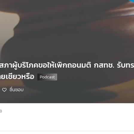
ภาผู้บริโภคขอให้เพิกถอนมติ กสทช. รับท
ายเชียวหรือ
ชื่นชอบ
68