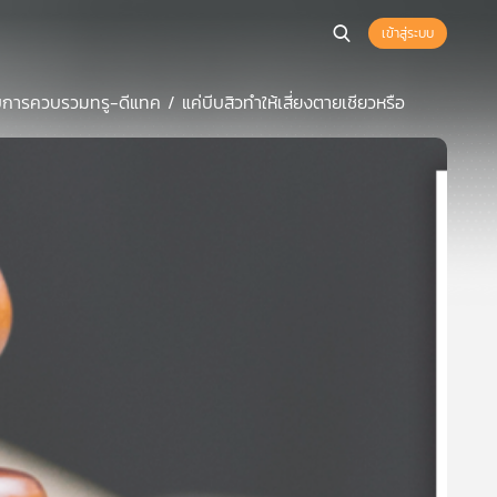
เข้าสู่ระบบ
ารควบรวมทรู-ดีแทค / แค่บีบสิวทำให้เสี่ยงตายเชียวหรือ