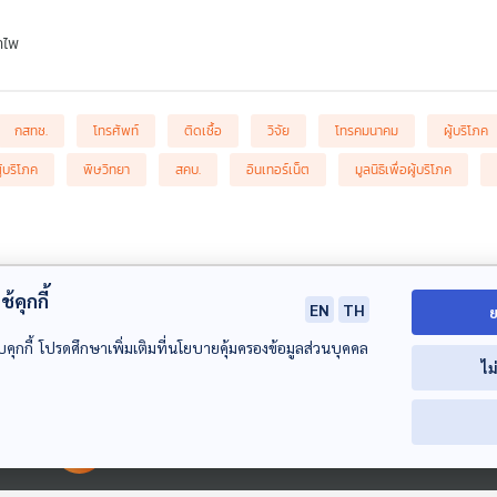
ำไพ
กสทช.
โทรศัพท์
ติดเชื้อ
วิจัย
โทรคมนาคม
ผู้บริโภค
้บริโภค
พิษวิทยา
สคบ.
อินเทอร์เน็ต
มูลนิธิเพื่อผู้บริโภค
้คุกกี้
EN
TH
ย
บคุกกี้ โปรดศึกษาเพิ่มเติมที่นโยบายคุ้มครองข้อมูลส่วนบุคคล
ไม
00:00:00
00:00:00
55:15
55:15
5