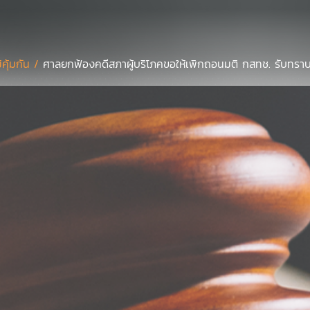
มิคุ้มกัน /
ศาลยกฟ้องคดีสภาผู้บริโภคขอให้เพิกถอนมติ กสทช. รับทราบก