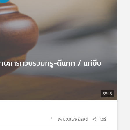
ราบการควบรวมทรู-ดีแทค / แค่บีบ
55:15
เพิ่มในเพลย์ลิสต์
แชร์