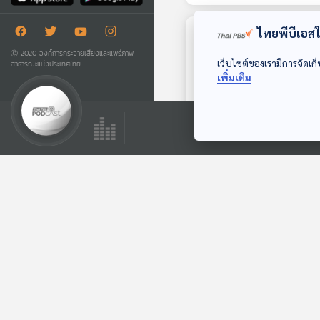
ไทยพีบีเอสใช
ตอนที่เกี่ยวข้อง
Ⓒ 2020 องค์การกระจายเสียงและแพร่ภาพ
เว็บไซต์ของเรามีการจัดเก็
สาธารณะแห่งประเทศไทย
เพิ่มเติม
01:25
EP. 176: วุฒิภัทร สุ
ธรรมจินดากุล | รอบ
13.00 | วันเด็ก 2569
Podcaster ตัวน้อย