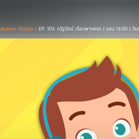
dcaster ตัวน้อย /
EP. 103: ณัฐวัตน์ เรืองพาเพชร | รอบ 13.00 | วัน