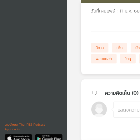
วันที่เผยแพร่ : 11 ม.ค. 68
นิทาน
เด็ก
นัก
พอดแคสต์
วิทยุ
ความคิดเห็น (
0
)
ดาวน์โหลด Thai PBS Podcast
Application