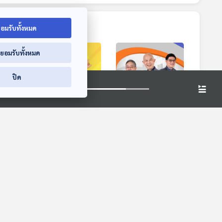
อมรับทั้งหมด
่ยอมรับทั้งหมด
ปิด
1:25
01:25
01:25
ญาพัช
EP. 167: ปัณณพร​
EP. 247: จุลพันธ์
ย์ |
ปันนาผล | รอบ
หน. เพื่อไทยคนใหม่ |
นเด็ก
13.00 | วันเด็ก 2569
ธรรมนัสท้าตรวจสอบ
ย
Podcaster ตัวน้อย
คุยให้คิด
400 ชีวิตในสภา |
อนุทินบนเวทีระดับ
โลก