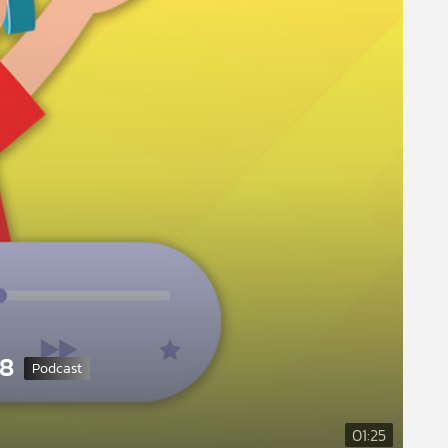
68
01:25