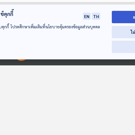
้คุกกี้
EN
TH
ย
บคุกกี้ โปรดศึกษาเพิ่มเติมที่นโยบายคุ้มครองข้อมูลส่วนบุคคล
ไม
00:00:00
00:00:00
01:25
01:25
0
EP. 118: สมมุติว่า! |
EP. 1205: เช็กด่วน !!
EP. 137: อภิญ
10 สส. พรรคส้ม ได้
เสพติดโซเชียลหรือ
ญ์ ตระการตาทิพ
ไปต่อ !!
เปล่า เสี่ยงสมาธิสั้น
รอบ 10.00 | วั
สมมุติว่า
โรงหมอ
Podcaster ตัวน้อ
อารมณ์เปลี่ยน
2569
คุณภาพสมอง
ถดถอย