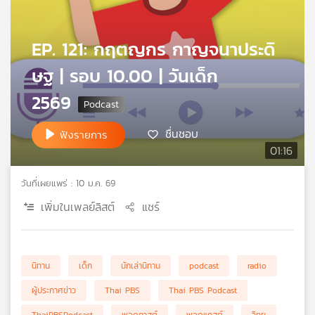
คุณ
EP. 121: กฤตญกร กาญจนาประดิ
เพลง
ษฐ | รอบ 10.00 | วันเด็ก
2569
บทความ
ชื่นชอบ
ฟังรายการ
01:16
ข่าว
และ
วันที่เผยแพร่ : 10 ม.ค. 69
กิจกรรม
เพิ่มในเพลย์ลิสต์
แชร์
เกี่ยว
กับ
นิทาน
เด็ก
นักเล่านิทาน
podcast
radio
เรา
ผู้ประกาศข่าว
Thai PBS
Thai PBS Podcast