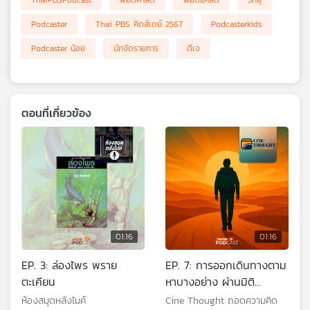
ThaiPBSPodcast
พอดคาสต์
พอดแคสต์
วิทยุ
เครือ
Podcaster
Thai PBS คิดส์เดย์ 2567
Podcasterkids
ข่าย
วิทยุ
Podcaster น้อย
นักจัดรายการ
ดีเจ
ไทย
พี
บี
เอส
ตอนที่เกี่ยวข้อง
แผนที่
วิทยุ
เครือ
ข่าย
01:16
01:16
EP. 3: ล่องไพร พราย
EP. 7: การออกเดินทางตาม
ตะเคียน
หาบางอย่าง ผ่านมิติ
ภาพยนตร์
ห้องสมุดหลังไมค์
Cine Thought ถอดความคิด