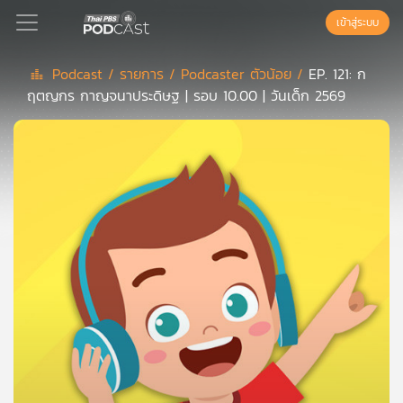
เข้าสู่ระบบ
Podcast /
รายการ /
Podcaster ตัวน้อย /
EP. 121: ก
ฤตญกร กาญจนาประดิษฐ | รอบ 10.00 | วันเด็ก 2569
Podcast
เพล
ย์
ลิ
สต์
แนะนำ
เพล
ย์
ลิ
สต์
ของ