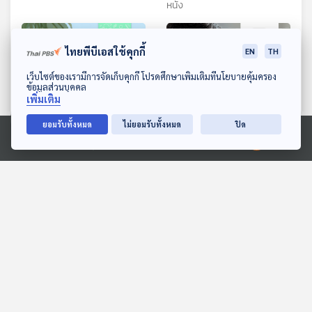
หนัง
ไทยพีบีเอสใช้คุกกี้
EN
TH
ดาวน์โหลด Thai PBS Podcast Application
เว็บไซต์ของเรามีการจัดเก็บคุกกี้ โปรดศึกษาเพิ่มเติมที่นโยบายคุ้มครอง
ข้อมูลส่วนบุคคล
เพิ่มเติม
ยอมรับทั้งหมด
ไม่ยอมรับทั้งหมด
ปิด
01:16
01:16
Ⓒ 2020 องค์การกระจายเสียงและแพร่ภาพสาธารณะแห่งประเทศไทย
พบกับละองและละมั่ง
EP. 1232: แร่ธาตุ กินน้อย
ร่างกายไม่พอใช้ ระวังภาวะ
สื่อเสียงนิทาน : นิทานเด็กเล็ก
พร่องสุขภาพ
โรงหมอ