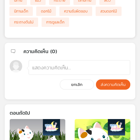
นิทาน
แมว
กระต่าย
เล่านิทาน
สัตว์
นิทานเด็ก
ดอกไม้
ความรับผิดชอบ
สวนดอกไม้
กระถางต้นไม่
การดูแลเด็ก
ความคิดเห็น (
0
)
ยกเลิก
ส่งความคิดเห็น
ตอนถัดไป