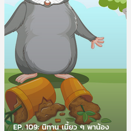
คุณ
เพลง
บทความ
ข่าว
และ
กิจกรรม
เกี่ยว
กับ
เรา
EP. 109: นิทาน เมี้ยว ๆ พาน้อง