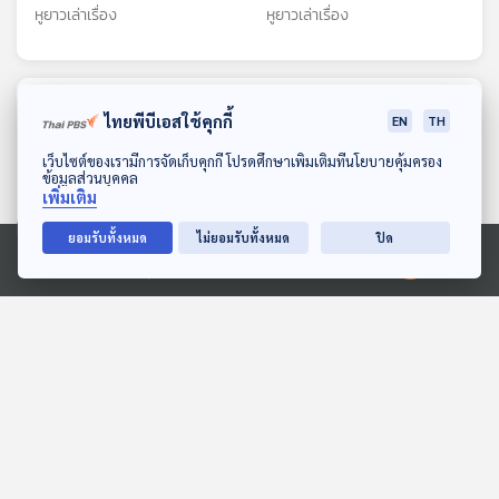
หูยาวเล่าเรื่อง
หูยาวเล่าเรื่อง
ตอนที่เกี่ยวข้อง
ไทยพีบีเอสใช้คุกกี้
EN
TH
ดาวน์โหลด Thai PBS Podcast Application
เว็บไซต์ของเรามีการจัดเก็บคุกกี้ โปรดศึกษาเพิ่มเติมที่นโยบายคุ้มครอง
ข้อมูลส่วนบุคคล
เพิ่มเติม
ยอมรับทั้งหมด
ไม่ยอมรับทั้งหมด
ปิด
Ⓒ 2020 องค์การกระจายเสียงและแพร่ภาพสาธารณะแห่งประเทศไทย
05:13
05:13
EP. 2025: เพลงลับในพุง
EP. 221: นกปากห่าง ผู้
เรา
พิทักษ์นาข้าว
พระอาทิตย์ยิ้มแฉ่ง
นานาสัตว์สารพัดเสียง