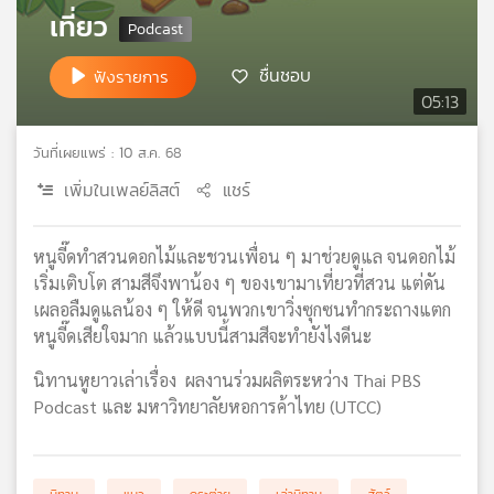
เที่ยว
เครือ
ข่าย
วิทยุ
ชื่นชอบ
ฟังรายการ
ไทย
05:13
พี
บี
วันที่เผยแพร่ : 10 ส.ค. 68
เอส
เพิ่มในเพลย์ลิสต์
แชร์
แผนที่
หนูจี๊ดทำสวนดอกไม้และชวนเพื่อน ๆ มาช่วยดูแล จนดอกไม้
วิทยุ
เริ่มเติบโต สามสีจึงพาน้อง ๆ ของเขามาเที่ยวที่สวน แต่ดัน
เครือ
เผลอลืมดูแลน้อง ๆ ให้ดี จนพวกเขาวิ่งซุกซนทำกระถางแตก
ข่าย
หนูจี๊ดเสียใจมาก แล้วแบบนี้สามสีจะทำยังไงดีนะ
นิทานหูยาวเล่าเรื่อง ผลงานร่วมผลิตระหว่าง Thai PBS
Podcast และ มหาวิทยาลัยหอการค้าไทย (UTCC)