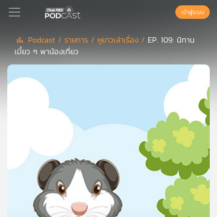
เข้าสู่ระบบ
Podcast /
รายการ /
หูยาวเล่าเรื่อง /
EP. 109: นิทาน
เมี้ยว ๆ พาน้องเที่ยว
Podcast
เพล
ย์
ลิ
สต์
แนะนำ
เพล
ย์
ลิ
สต์
ของ