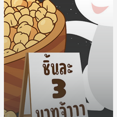
คุณ
เพลง
บทความ
ข่าว
และ
กิจกรรม
เกี่ยว
กับ
เรา