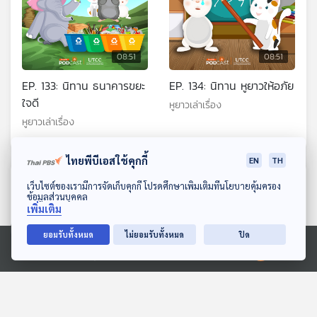
08:51
08:51
EP. 133: นิทาน ธนาคารขยะ
EP. 134: นิทาน หูยาวให้อภัย
ใจดี
หูยาวเล่าเรื่อง
หูยาวเล่าเรื่อง
ไทยพีบีเอสใช้คุกกี้
EN
TH
ตอนที่เกี่ยวข้อง
ดาวน์โหลด Thai PBS Podcast Application
เว็บไซต์ของเรามีการจัดเก็บคุกกี้ โปรดศึกษาเพิ่มเติมที่นโยบายคุ้มครอง
ข้อมูลส่วนบุคคล
เพิ่มเติม
ยอมรับทั้งหมด
ไม่ยอมรับทั้งหมด
ปิด
Ⓒ 2020 องค์การกระจายเสียงและแพร่ภาพสาธารณะแห่งประเทศไทย
08:51
08:51