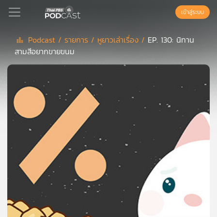
เข้าสู่ระบบ
Podcast /
รายการ /
หูยาวเล่าเรื่อง /
EP. 130: นิทาน
สามสีอยากขายขนม
Podcast
เพล
ย์
ลิ
สต์
แนะนำ
เพล
ย์
ลิ
สต์
ของ