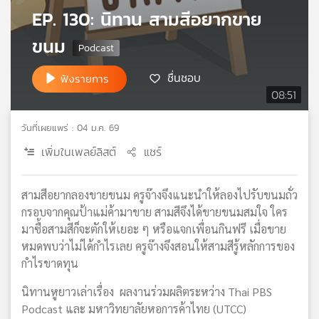
EP. 130: นิทาน สามสีอยากขาย
เครือ
ข่าย
ขนม
วิทยุ
ไทย
ชื่นชอบ
พี
ฟังรายการ
บี
08:51
เอส
วันที่เผยแพร่ : 04 ม.ค. 69
เพิ่มในเพลย์ลิสต์
แชร์
แผนที่
วิทยุ
เครือ
สามสีอยากลองขายขนม ครูจ๊างจึงแนะนำให้ลองไปรับขนมถั่ว
ข่าย
กรอบจากคุณป้าแม่ค้ามาขาย สามสีจึงได้ขายขนมสมใจ ใคร
มาซื้อสามสีก็จะตักให้เยอะ ๆ หรือแจกเพื่อนกินฟรี เมื่อขาย
หมดพบว่าไม่ได้กำไรเลย ครูจ๊างจึงสอนให้สามสีรู้หลักการของ
กำไรขาดทุน
นิทานหูยาวเล่าเรื่อง ผลงานร่วมผลิตระหว่าง Thai PBS
Podcast และ มหาวิทยาลัยหอการค้าไทย (UTCC)