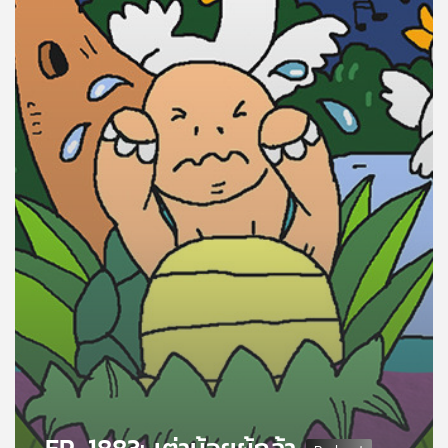
คุณ
เพลง
บทความ
ข่าว
และ
กิจกรรม
เกี่ยว
กับ
เรา
EP. 1883: เต่าน้อยผู้กล้า