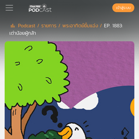
เข้าสู่ระบบ
Podcast /
รายการ /
พระอาทิตย์ยิ้มแฉ่ง /
EP. 1883:
เต่าน้อยผู้กล้า
Podcast
เพล
ย์
ลิ
สต์
แนะนำ
เพล
ย์
ลิ
สต์
ของ