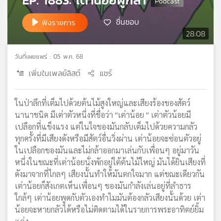
เครือ
ชื่นชอบ
ข่าย
ฟังรายการ
วิทยุ
28:08
ไทย
พี
วันที่เผยแพร่ : 05 พ.ค. 68
บี
เพิ่มในเพลย์ลิสต์
แชร์
เอส
ในป่าลึกที่เต็มไปด้วยต้นไม้สูงใหญ่และเสียงร้องของสัตว์
แผนที่
นานาชนิด มีเต่าตัวหนึ่งที่ชื่อว่า "เต่าน้อย " เต่าตัวน้อยมี
วิทยุ
เปลือกที่แข็งแรง แต่ในใจของมันกลับเต็มไปด้วยความกลัว
เครือ
ทุกครั้งที่มีเสียงดังหรือมีสัตว์อื่นวิ่งผ่าน เต่าน้อยจะซ่อนตัวอยู่
ข่าย
ในเปลือกของมันและไม่กล้าออกมาเล่นกับเพื่อนๆ อยู่มาวัน
หนึ่งในขณะที่เต่าน้อยนั่งพักอยู่ใต้ต้นไม้ใหญ่ มันได้ยินเสียงที่
ดังมาจากที่ไกลๆ เสียงนั้นทำให้มันตกใจมาก แต่ขณะเดียวกัน
เต่าน้อยก็สังเกตเห็นเพื่อนๆ ของมันกำลังเล่นอยู่ที่ลำธาร
ใกล้ๆ เต่าน้อยพูดกับตัวเองทำไมมันต้องกลัวเสียงนั้นด้วย เต่า
น้อยจะหายกลัวได้หรือไม่ติดตามได้ในรายการพระอาทิตย์ยิ้ม