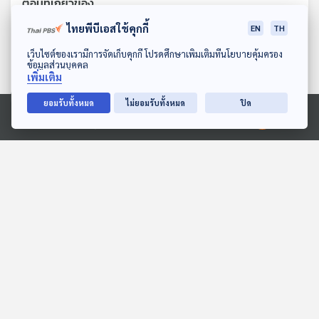
ตอนที่เกี่ยวข้อง
ไทยพีบีเอสใช้คุกกี้
EN
TH
ดาวน์โหลด Thai PBS Podcast Application
เว็บไซต์ของเรามีการจัดเก็บคุกกี้ โปรดศึกษาเพิ่มเติมที่นโยบายคุ้มครอง
ข้อมูลส่วนบุคคล
เพิ่มเติม
ยอมรับทั้งหมด
ไม่ยอมรับทั้งหมด
ปิด
Ⓒ 2020 องค์การกระจายเสียงและแพร่ภาพสาธารณะแห่งประเทศไทย
28:08
28:08
EP. 1993: ทำไมฮิปโปชอบ
ปราสาททรายของแซนดี้
หาว?
สื่อเสียงนิทาน : นิทานเด็กเล็ก
พระอาทิตย์ยิ้มแฉ่ง