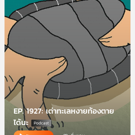
คุณ
เพลง
บทความ
ข่าว
และ
กิจกรรม
เกี่ยว
EP. 1927: เต่าทะเลหงายท้องตาย
กับ
เรา
ได้นะ