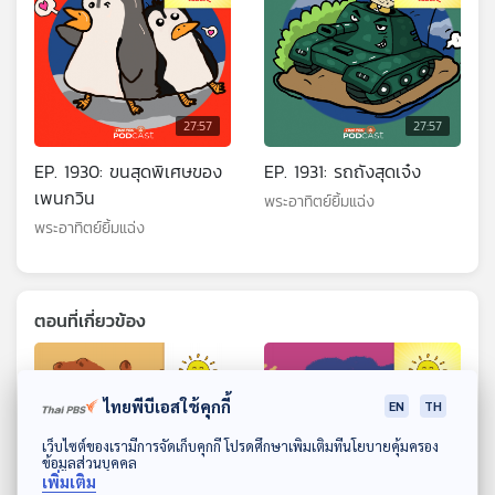
27:57
27:57
EP. 1930: ขนสุดพิเศษของ
EP. 1931: รถถังสุดเจ๋ง
เพนกวิน
พระอาทิตย์ยิ้มแฉ่ง
พระอาทิตย์ยิ้มแฉ่ง
ตอนที่เกี่ยวข้อง
ไทยพีบีเอสใช้คุกกี้
EN
TH
ดาวน์โหลด Thai PBS Podcast Application
เว็บไซต์ของเรามีการจัดเก็บคุกกี้ โปรดศึกษาเพิ่มเติมที่นโยบายคุ้มครอง
ข้อมูลส่วนบุคคล
เพิ่มเติม