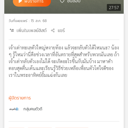
ชื่นชอบ
ฟังรายการ
เครือ
27:57
ข่าย
วิทยุ
วันที่เผยแพร่ : 15 ส.ค. 68
ไทย
เพิ่มในเพลย์ลิสต์
แชร์
พี
บี
เอส
เจ้าเต่าทะเลตัวใหญ่หงายท้อง แล้วจะกลับตัวได้ไหมนะ? น้อง
ๆ รู้ไหมว่านี่คือช่วงเวลาที่อันตรายที่สุดสำหรับพวกมันเลย ถ้า
เจ้าเต่ากลับตัวเองไม่ได้ จะเกิดอะไรขึ้นกับมันบ้าง มาหาคำ
แผนที่
ตอบสุดตื่นเต้นและเรียนรู้วิธีช่วยเหลือเพื่อนตัวโตใจดีของ
วิทยุ
เราในพระอาทิตย์ยิ้มแฉ่งกันเลย
เครือ
ข่าย
ผู้จัดรายการ
กลุ่มคนตัวดี