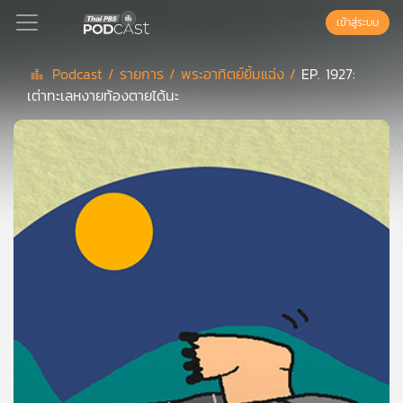
เข้าสู่ระบบ
Podcast /
รายการ /
พระอาทิตย์ยิ้มแฉ่ง /
EP. 1927:
เต่าทะเลหงายท้องตายได้นะ
Podcast
เพล
ย์
ลิ
สต์
แนะนำ
เพล
ย์
ลิ
สต์
ของ