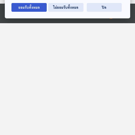
27:57
27:57
ยอมรับทั้งหมด
ไม่ยอมรับทั้งหมด
ปิด
EP. 1993: ทำไมฮิปโปชอบ
EP. 1986: แครอท
Ⓒ 2020 องค์การกระจายเสียงและแพร่ภาพสาธารณะแห่งประเทศไทย
หาว?
แปรงสีฟันจิ๋ว
พระอาทิตย์ยิ้มแฉ่ง
พระอาทิตย์ยิ้มแฉ่ง
27:57
27:57
EP. 2020: สลอธ (Sloth)
EP. 2058: ทำไมต้องนอน
นักว่ายน้ำ
หนุนหมอน?
พระอาทิตย์ยิ้มแฉ่ง
พระอาทิตย์ยิ้มแฉ่ง