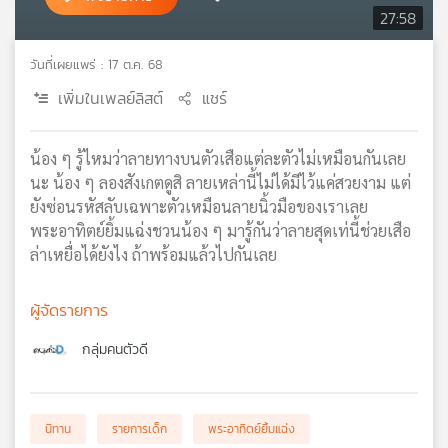
27:58
เครือ
ข่าย
วันที่เผยแพร่ : 17 ต.ค. 68
วิทยุ
ไทย
เพิ่มในเพลย์ลิสต์
แชร์
พี
บี
เอส
น้อง ๆ รู้ไหมว่าลายทางบนตัวเสือแต่ละตัวไม่เหมือนกันเลย
นะ น้อง ๆ ลองสังเกตดูสิ ลายเหล่านี้ไม่ได้มีไว้แค่สวยงาม แต่
ยังซ่อนรหัสลับเฉพาะตัวเหมือนลายนิ้วมือของเราเลย
แผนที่
พระอาทิตย์ยิ้มแฉ่งชวนน้อง ๆ มารู้กันว่าลายสุดเท่นี้ช่วยเสือ
วิทยุ
ล่าเหยื่อได้ยังไง ถ้าพร้อมแล้วไปกันเลย
เครือ
ข่าย
ผู้จัดรายการ
กลุ่มคนตัวดี
นิทาน
รายการเด็ก
พระอาทิตย์ยิ้มแฉ่ง