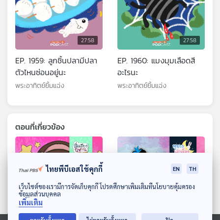
27:58
27:58
EP. 1959: ลูกชิ้นปลามีปลา
EP. 1960: แมงมุมเลือดสี
ตัวไหนซ่อนอยู่นะ
อะไรนะ
พระอาทิตย์ยิ้มแฉ่ง
พระอาทิตย์ยิ้มแฉ่ง
ตอนที่เกี่ยวข้อง
ไทยพีบีเอสใช้คุกกี้
EN
TH
ดาวน์โหลด Thai PBS Podcast Application
เว็บไซต์ของเรามีการจัดเก็บคุกกี้ โปรดศึกษาเพิ่มเติมที่นโยบายคุ้มครอง
ข้อมูลส่วนบุคคล
เพิ่มเติม
27:58
27:58