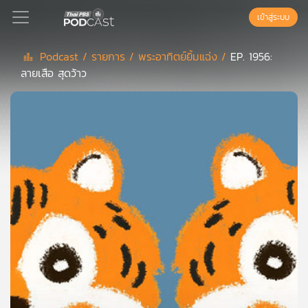
เข้าสู่ระบบ
Podcast /
รายการ /
พระอาทิตย์ยิ้มแฉ่ง /
EP. 1956:
ลายเสือ สุดว้าว
Podcast
เพล
ย์
ลิ
สต์
แนะนำ
เพล
ย์
ลิ
สต์
ของ