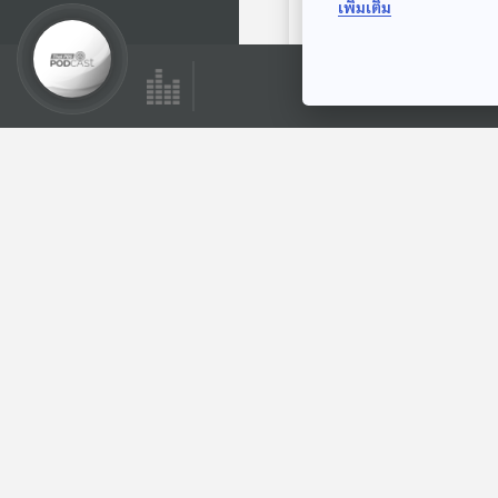
เพิ่มเติม
กระต่าย
พระอาทิตย์ยิ้มแฉ่ง
ตอนที่เกี่ยวข้อง
28:34
EP. 19: ล่องไพร ผีต
องเหลืองคนสุดท้าย
ห้องสมุดหลังไมค์