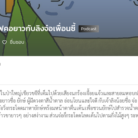
ฟคอยาวกับลิงจ๋อเพื่อนซี้
ชื่นชอบ
8
ในป่าใหญ่เขียวขจีที่เต็มไปด้วยเสียงนกร้องเจื้อยแจ้วและสายลมหอบกลิ่น
คอยาวชื่อ ยักษ์ ผู้มีดวงตาสีน้ำตาล อ่อนโยนและใจดี กับเจ้าลิงน้อยชื่อ 
๋อวิ่งกระโดดมาหายักษ์พร้อมหน้าตาตื่นเต้นเพื่อชวนยักษ์ไปสำรวจน้ำตก
ก้าวขายาวๆ อย่างสง่างาม ส่วนจ๋อก็กระโดดโลดเต้นไปตามกิ่งไม้สูงๆ ร