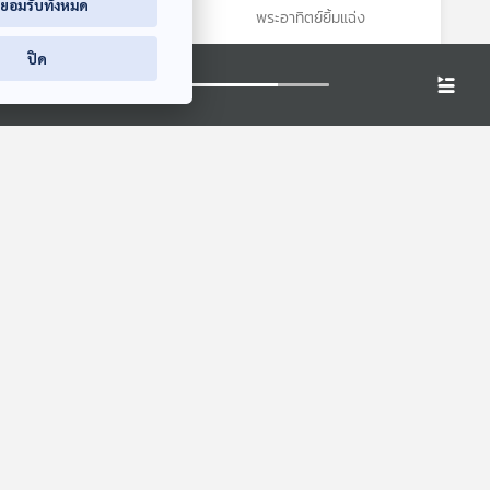
่ยอมรับทั้งหมด
พระอาทิตย์ยิ้มแฉ่ง
พระอาทิตย์ยิ้มแฉ่ง
ปิด
8:34
28:34
28:34
นาม
EP. 1942: งูหัวขาด
EP. 1937: ทำไมจามที
อันตรายไหม
ไรต้องหลับตาทุกที
ทาน
พระอาทิตย์ยิ้มแฉ่ง
พระอาทิตย์ยิ้มแฉ่ง