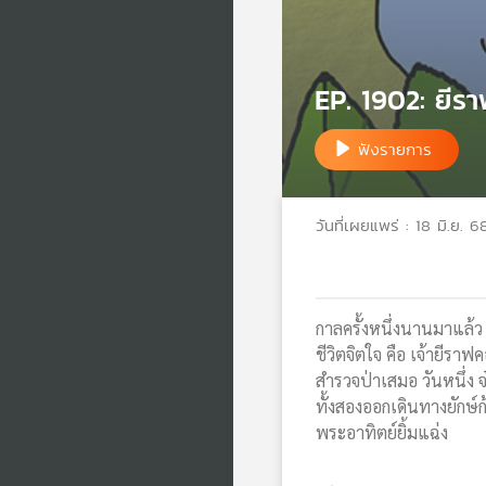
EP. 1902: ยีรา
ฟังรายการ
วันที่เผยแพร่ : 18 มิ.ย. 6
กาลครั้งหนึ่งนานมาแล้ว 
ชีวิตจิตใจ คือ เจ้ายีราฟ
สำรวจป่าเสมอ วันหนึ่ง จ
ทั้งสองออกเดินทางยักษ์
พระอาทิตย์ยิ้มแฉ่ง