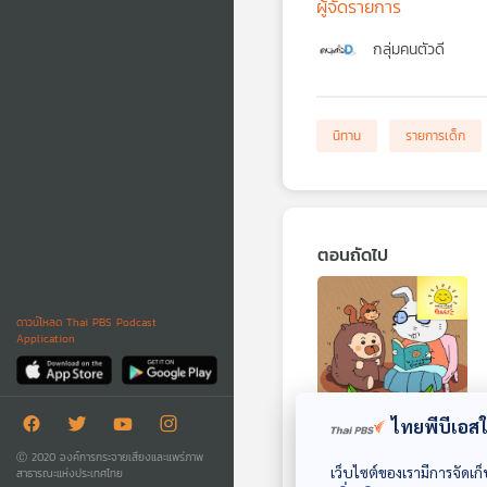
ผู้จัดรายการ
กลุ่มคนตัวดี
นิทาน
รายการเด็ก
ตอนถัดไป
ดาวน์โหลด Thai PBS Podcast
Application
28:34
ไทยพีบีเอสใช
EP. 1903: บ้าน
Ⓒ 2020 องค์การกระจายเสียงและแพร่ภาพ
แสนสุขของคุณยาย
เว็บไซต์ของเรามีการจัดเก็
สาธารณะแห่งประเทศไทย