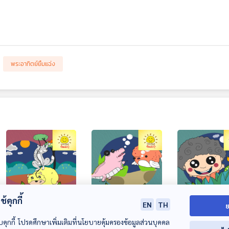
พระอาทิตย์ยิ้มแฉ่ง
28:34
28:34
2
้คุกกี้
EN
TH
ย
EP. 1904: หมีปุยเมฆ
EP. 1905: จระเข้จอม
EP. 1906: ภารก
กับหมาป่าใจดี
พลัง กับ ปลาทองพุง
ตามหาสมบัติ
บคุกกี้ โปรดศึกษาเพิ่มเติมที่นโยบายคุ้มครองข้อมูลส่วนบุคคล