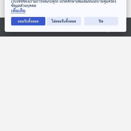
เว็บไซต์ของเรามีการจัดเก็บคุกกี้ โปรดศึกษาเพิ่มเติมที่นโยบายคุ้มครอง
ข้อมูลส่วนบุคคล
เพิ่มเติม
ยอมรับทั้งหมด
ไม่ยอมรับทั้งหมด
ปิด
27:23
27:23
Ⓒ 2020 องค์การกระจายเสียงและแพร่ภาพสาธารณะแห่งประเทศไทย
EP. 152: พีร์ เหมลินี | รอบ
EP. 215: ไข่มุก อัญมณีแห่ง
11.00 | วันเด็ก 2569
ท้องทะเล
Podcaster ตัวน้อย
นานาสัตว์สารพัดเสียง
27:23
27:23
EP. 133: นิทาน ธนาคารขยะ
EP. 2011: ดินแดนตัวเบา
ใจดี
หวิว...ที่ไหนนะ