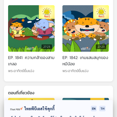
27:23
27:23
EP. 1841: ความกล้าของสาม
EP. 1842: เกมแสนสนุกของ
เกลอ
หมีน้อย
พระอาทิตย์ยิ้มแฉ่ง
พระอาทิตย์ยิ้มแฉ่ง
ตอนที่เกี่ยวข้อง
ไทยพีบีเอสใช้คุกกี้
EN
TH
ดาวน์โหลด Thai PBS Podcast Application