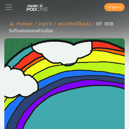
เข้าสู่ระบบ
Podcast /
รายการ /
พระอาทิตย์ยิ้มแฉ่ง /
EP. 1838:
วันที่รอคอยของห่านน้อย
Podcast
เพล
ย์
ลิ
สต์
แนะนำ
เพล
ย์
ลิ
สต์
ของ