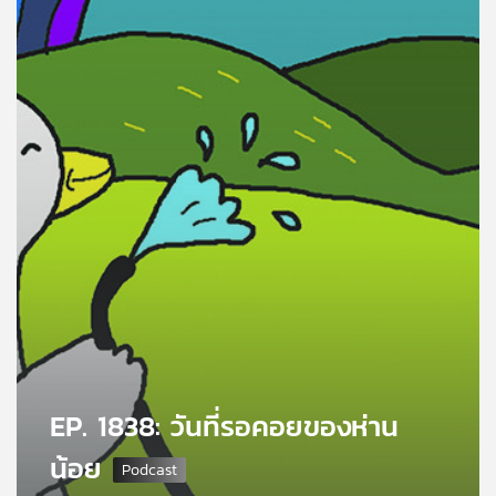
คุณ
เพลง
บทความ
ข่าว
และ
กิจกรรม
เกี่ยว
กับ
EP. 1838: วันที่รอคอยของห่าน
เรา
น้อย