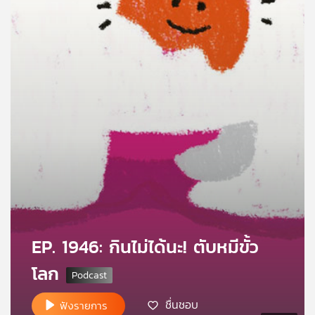
คุณ
เพลง
บทความ
ข่าว
และ
กิจกรรม
EP. 1946: กินไม่ได้นะ! ตับหมีขั้ว
เกี่ยว
กับ
โลก
เรา
ชื่นชอบ
ฟังรายการ