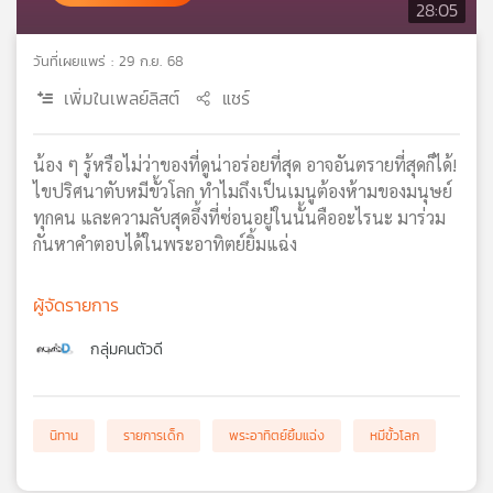
28:05
เครือ
ข่าย
วันที่เผยแพร่ : 29 ก.ย. 68
วิทยุ
ไทย
เพิ่มในเพลย์ลิสต์
แชร์
พี
บี
น้อง ๆ รู้หรือไม่ว่าของที่ดูน่าอร่อยที่สุด อาจอันตรายที่สุดก็ได้!
เอส
ไขปริศนาตับหมีขั้วโลก ทำไมถึงเป็นเมนูต้องห้ามของมนุษย์
ทุกคน และความลับสุดอึ้งที่ซ่อนอยู่ในนั้นคืออะไรนะ มาร่วม
กันหาคำตอบได้ในพระอาทิตย์ยิ้มแฉ่ง
แผนที่
วิทยุ
เครือ
ผู้จัดรายการ
ข่าย
กลุ่มคนตัวดี
นิทาน
รายการเด็ก
พระอาทิตย์ยิ้มแฉ่ง
หมีขั้วโลก