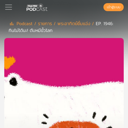
เข้าสู่ระบบ
Podcast /
รายการ /
พระอาทิตย์ยิ้มแฉ่ง /
EP. 1946:
กินไม่ได้นะ! ตับหมีขั้วโลก
Podcast
เพล
ย์
ลิ
สต์
แนะนำ
เพล
ย์
ลิ
สต์
ของ