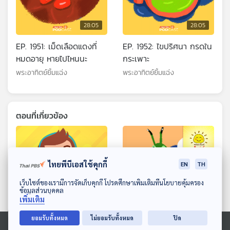
28:05
28:05
EP. 1951: เม็ดเลือดแดงที่
EP. 1952: ไขปริศนา กรดใน
หมดอายุ หายไปไหนนะ
กระเพาะ
พระอาทิตย์ยิ้มแฉ่ง
พระอาทิตย์ยิ้มแฉ่ง
ตอนที่เกี่ยวข้อง
ไทยพีบีเอสใช้คุกกี้
EN
TH
ดาวน์โหลด Thai PBS Podcast Application
เว็บไซต์ของเรามีการจัดเก็บคุกกี้ โปรดศึกษาเพิ่มเติมที่นโยบายคุ้มครอง
ข้อมูลส่วนบุคคล
เพิ่มเติม
28:05
28:05
ยอมรับทั้งหมด
ไม่ยอมรับทั้งหมด
ปิด
EP. 196: อาภาภร หอมพวง
EP. 1963: หูตั๊กแตน อยู่ตรง