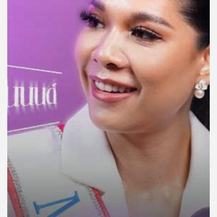
คุณ
เพลง
บทความ
ข่าว
และ
กิจกรรม
เกี่ยว
กับ
เรา