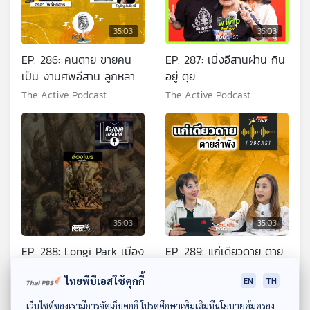
35:03
35:03
EP. 286: คนตาย ขายคน
EP. 287: เบิ่งอีสานผ่าน กิน
เป็น งานศพอีสาน ลูกหลาน
อยู่ ตุย
หมดตัว
The Active Podcast
The Active Podcast
35:03
35:03
EP. 288: Longi Park เมือง
EP. 289: แก่เดียวดาย ตาย
แบบไหนทำให้คนอายุยืน
ลำพัง
ไทยพีบีเอสใช้คุกกี้
EN
TH
The Active Podcast
The Active Podcast
ดาวน์โหลด Thai PBS Podcast Application
เว็บไซต์ของเรามีการจัดเก็บคุกกี้ โปรดศึกษาเพิ่มเติมที่นโยบายคุ้มครอง