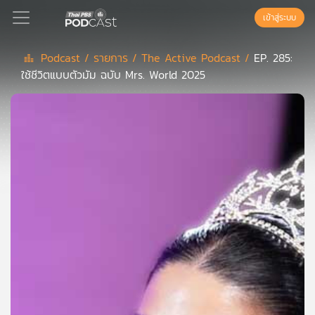
เข้าสู่ระบบ
Podcast /
รายการ /
The Active Podcast /
EP. 285:
ใช้ชีวิตแบบตัวมัม ฉบับ Mrs. World 2025
Podcast
เพล
ย์
ลิ
สต์
แนะนำ
เพล
ย์
ลิ
สต์
ของ