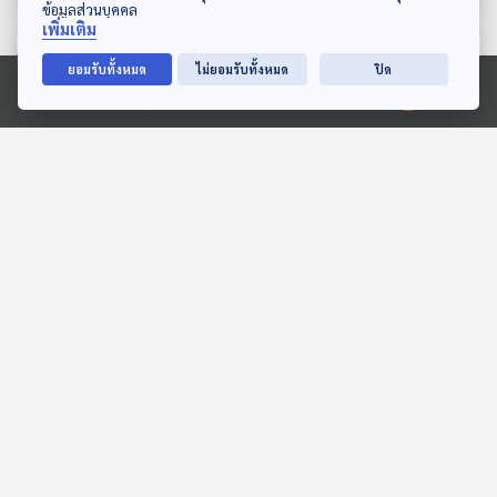
ข้อมูลส่วนบุคคล
เพิ่มเติม
ตอนที่เกี่ยวข้อง
ยอมรับทั้งหมด
ไม่ยอมรับทั้งหมด
ปิด
Ⓒ 2020 องค์การกระจายเสียงและแพร่ภาพสาธารณะแห่งประเทศไทย
35:03
35:03
EP. 264: Green Active
EP. 60: ไขปริศนา ทำไม
โลกร้อง เรารีแอก
ตัวเลขผู้ใช้สิทธิเลือก สส.เขต
กับ บัญชีรายชื่อ ไม่ตรงกัน
The Active Podcast
ตอบโจทย์
?