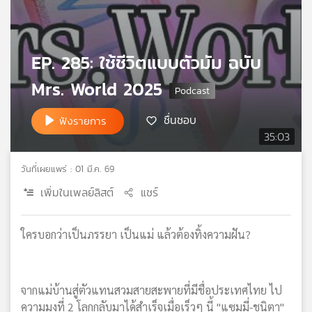
เครือ
ข่าย
วิทยุ
EP. 285: ใช้ชีวิตแบบตัวมัม ฉบับ
ไทย
พี
Mrs. World 2025
บี
เอส
ชื่นชอบ
ฟังรายการ
35:03
แผนที่
วันที่เผยแพร่ : 01 มี.ค. 69
วิทยุ
เครือ
เพิ่มในเพลย์ลิสต์
แชร์
ข่าย
ใครบอกว่าเป็นภรรยา เป็นแม่ แล้วต้องทิ้งความฝัน?
จากแม่บ้านสู่ตัวแทนสวมสายสะพายที่มีชื่อประเทศไทย ไป
ความมงที่ 2 โลกกลับมาได้สำเร็จเมื่อเร็วๆ นี้ "แซมมี่-ชนิตา"