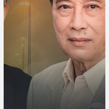
คุณ
เพลง
บทความ
ข่าว
และ
กิจกรรม
เกี่ยว
กับ
เรา