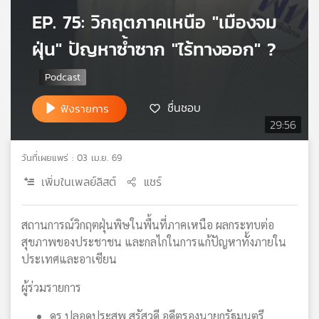
เครือ
EP. 75: วิกฤตภาคเหนือ "เมืองจม
ข่าย
ฝุ่น" ปัญหาซ้ำซาก "ไร้ทางออก" ?
วิทยุ
ไทย
พี
บี
ชื่นชอบ
ฟังรายการ
เอส
29:56
วันที่เผยแพร่ : 03 เม.ย. 69
แผนที่
วิทยุ
เพิ่มในเพลย์ลิสต์
แชร์
เครือ
ข่าย
สถานการณ์วิกฤตฝุ่นพิษในพื้นที่ภาคเหนือ ผลกระทบต่อ
สุขภาพของประชาชน และกลไกในการแก้ปัญหาทั้งภายใน
ประเทศและอาเซียน
ผู้ร่วมรายการ
ดร.ปลอดประสพ สุรัสวดี อดีตรองนายกรัฐมนตรี