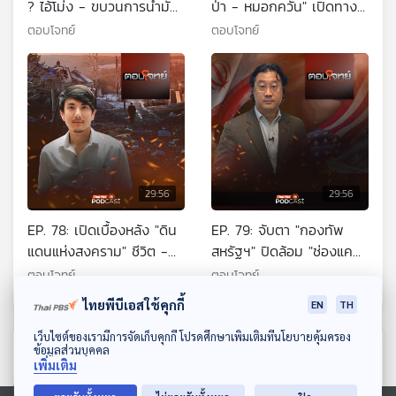
? ไอ้โม่ง - ขบวนการน้ำมัน
ป่า - หมอกควัน" เปิดทาง
เถื่อน "มีอยู่จริง"
แก้ "มหันตภัยฝุ่นพิษ"
ตอบโจทย์
ตอบโจทย์
29:56
29:56
EP. 78: เปิดเบื้องหลัง "ดิน
EP. 79: จับตา "กองทัพ
แดนแห่งสงคราม" ชีวิต -
สหรัฐฯ" ปิดล้อม "ช่องแคบ
ความหวัง - มิตรภาพ ?
ฮอร์มุซ" บานปลาย ?
ตอบโจทย์
ตอบโจทย์
ไทยพีบีเอสใช้คุกกี้
EN
TH
ดาวน์โหลด Thai PBS Podcast Application
เว็บไซต์ของเรามีการจัดเก็บคุกกี้ โปรดศึกษาเพิ่มเติมที่นโยบายคุ้มครอง
ตอนที่เกี่ยวข้อง
ข้อมูลส่วนบุคคล
เพิ่มเติม