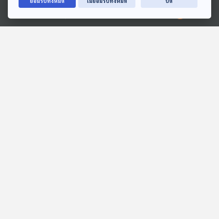
ยอมรับทั้งหมด
ไม่ยอมรับทั้งหมด
ปิด
Ⓒ 2020 องค์การกระจายเสียงและแพร่ภาพสาธารณะแห่งประเทศไทย
29:56
29:56
EP. 150: แกะรอย "ตัวละคร"
EP. 8: รือเสาะในความทรง
ปมร้อน "ข้อกล่าวหา" คดีฮั้ว
จำ
เลือก สว. ?
ตอบโจทย์
ฟังเอา Vibe
29:56
29:56
EP. 5: วิศวกรรมอุตสาหการ
Cine-thought ถอดความ