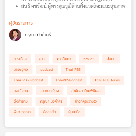
สนธิ คชวัฒน์ ผู้ทรงคุณวุฒิด้านสิ่งแวดล้อมและสุขภาพ
ผู้จัดรายการ
กรุณา บัวคำศรี
การเมือง
ข่าว
การศึกษา
pm 2.5
สังคม
เศรษฐกิจ
podcast
Thai PBS
Thai PBS Podcast
ThaiPBSPodcast
Thai PBS News
ตอบโจทย์
ข่าวการเมือง
สำนักข่าวไทยพีบีเอส
ตั้งคำถาม
กรุณา บัวคำศรี
ข่าวที่คุณวางใจ
พี่นา กรุณา
ข้อสงสัย
ฝุ่นเหนือ