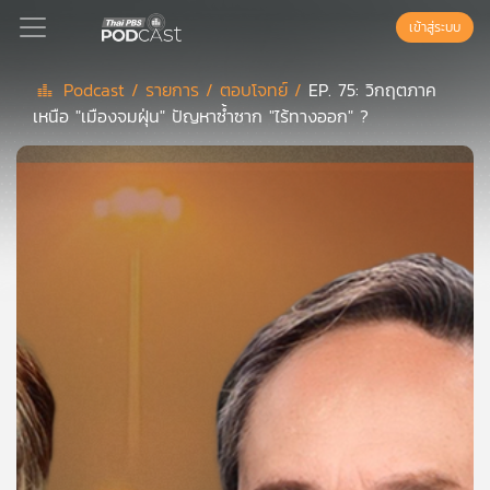
เข้าสู่ระบบ
Podcast /
รายการ /
ตอบโจทย์ /
EP. 75: วิกฤตภาค
เหนือ "เมืองจมฝุ่น" ปัญหาซ้ำซาก "ไร้ทางออก" ?
Podcast
เพล
ย์
ลิ
สต์
แนะนำ
เพล
ย์
ลิ
สต์
ของ