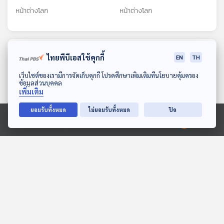
ผิด
แต่ยังได้รับค่าจ้าง
หน้าต่างโลก
หน้าต่างโลก
ตอนที่เกี่ยวข้อง
ไทยพีบีเอสใช้คุกกี้
EN
TH
ดาวน์โหลด Thai PBS Podcast Application
เว็บไซต์ของเรามีการจัดเก็บคุกกี้ โปรดศึกษาเพิ่มเติมที่นโยบายคุ้มครอง
ข้อมูลส่วนบุคคล
เพิ่มเติม
ยอมรับทั้งหมด
ไม่ยอมรับทั้งหมด
ปิด
Ⓒ 2020 องค์การกระจายเสียงและแพร่ภาพสาธารณะแห่งประเทศไทย
25:24
25:24
จีนล้มเหลวจัดการวิกฤตแอบ
EP. 84: ประวัติศาสตร์
ถ่ายผู้หญิง-เด็กผู้หญิง
ตึงเครียดไทย-กัมพูชา กล
ลวงเล่ห์เหลี่ยม ฮุน เซน
หน้าต่างโลก
คุยนอกกรอบ