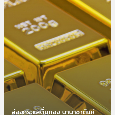
คุณ
เพลง
บทความ
ข่าว
และ
กิจกรรม
เกี่ยว
กับ
เรา
ส่องกระแสตื่นทอง นานาชาติแห่