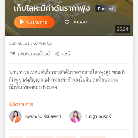
เก็บโลหะมีค่าดันราคาพุ่ง
เครือ
ข่าย
วิทยุ
ชื่นชอบ
ฟังรายการ
ไทย
25:24
พี
บี
วันที่เผยแพร่ : 07 พ.ย. 68
เอส
เพิ่มในเพลย์ลิสต์
แชร์
แผนที่
นานาประเทศแห่เก็บทองคำดันราคาตลาดโลกพุ่งสูง ขณะที่
วิทยุ
กัมพูชาส่งสัญญาณฝากทองคำสำรองในจีน สะท้อนความ
เครือ
สัมพันธ์ของสองประเทศ
ข่าย
ผู้จัดรายการ
ทิพย์ตะวัน ธีรนัยพงศ์
วินิจฐา จิตร์กรี