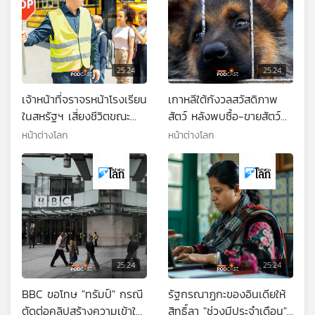
25:24
25:24
เจ้าหน้าที่จราจรหน้าโรงเรียน
เกาหลีใต้กังวลสวัสดิภาพ
ในสหรัฐฯ เสี่ยงชีวิตขณะ
สัตว์ หลังพบซื้อ-ขายสัตว์
ปฏิบัติงาน
เลี้ยงออนไลน์เพิ่มขึ้น
หน้าต่างโลก
หน้าต่างโลก
25:24
25:24
BBC ขอโทษ "ทรัมป์" กรณี
รัฐกรณาฏกะของอินเดียให้
ตัดต่อคลิปสร้างความเข้าใจ
สิทธิ์ลา "ช่วงมีประจำเดือน"