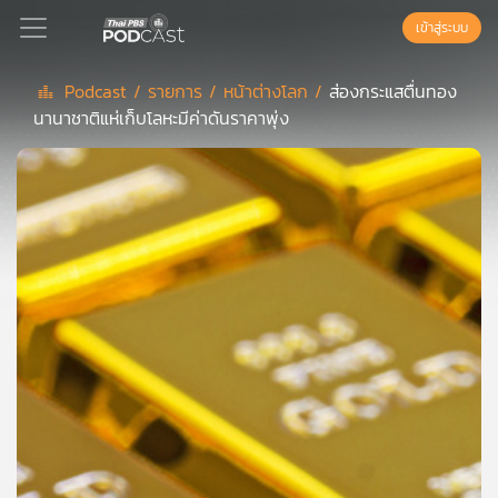
เข้าสู่ระบบ
Podcast /
รายการ /
หน้าต่างโลก /
ส่องกระแสตื่นทอง
นานาชาติแห่เก็บโลหะมีค่าดันราคาพุ่ง
Podcast
เพล
ย์
ลิ
สต์
แนะนำ
เพล
ย์
ลิ
สต์
ของ