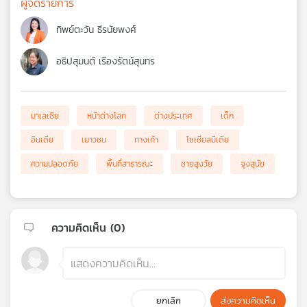
ผู้จัดรายการ
ทิพย์ตะวัน ธีรนัยพงศ์
อธิปสุมนต์ เรืองรัตน์สุนทร
มาเลเซีย
หน้าต่างโลก
ต่างประเทศ
เด็ก
อินเดีย
เยาวชน
ทางเท้า
โซเชียลมีเดีย
ความปลอดภัย
พื้นที่สาธารณะ
ชายสูงวัย
จูงสุนัข
ความคิดเห็น (
0
)
ยกเลิก
ส่งความคิดเห็น