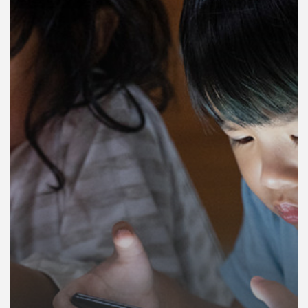
คุณ
เพลง
บทความ
ข่าว
และ
กิจกรรม
เกี่ยว
กับ
เรา