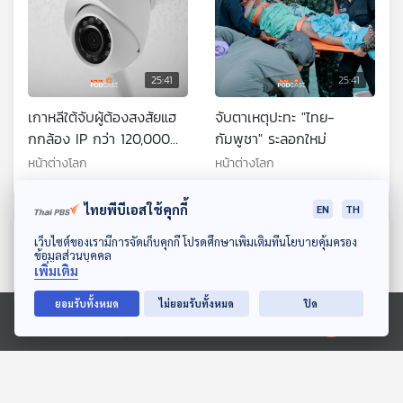
25:41
25:41
เกาหลีใต้จับผู้ต้องสงสัยแฮ
จับตาเหตุปะทะ "ไทย-
กกล้อง IP กว่า 120,000
กัมพูชา" ระลอกใหม่
ตัว
หน้าต่างโลก
หน้าต่างโลก
ไทยพีบีเอสใช้คุกกี้
EN
TH
ตอนที่เกี่ยวข้อง
ดาวน์โหลด Thai PBS Podcast Application
เว็บไซต์ของเรามีการจัดเก็บคุกกี้ โปรดศึกษาเพิ่มเติมที่นโยบายคุ้มครอง
ข้อมูลส่วนบุคคล
เพิ่มเติม
ยอมรับทั้งหมด
ไม่ยอมรับทั้งหมด
ปิด
Ⓒ 2020 องค์การกระจายเสียงและแพร่ภาพสาธารณะแห่งประเทศไทย
25:41
25:41