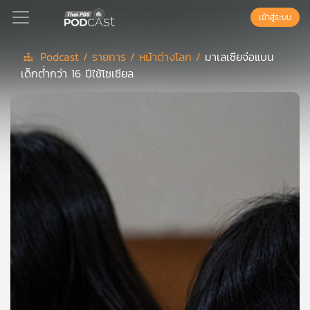
เข้าสู่ระบบ
Podcast /
รายการ /
หน้าต่างโลก /
มาเลเซียจ่อแบน
เด็กต่ำกว่า 16 ปีใช้โซเชียล
Podcast
เพล
ย์
ลิ
สต์
แนะนำ
เพล
ย์
ลิ
สต์
ของ