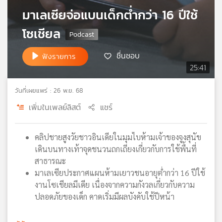
มาเลเซียจ่อแบนเด็กต่ำกว่า 16 ปีใช้
เครือ
ข่าย
โซเชียล
วิทยุ
ไทย
พี
ชื่นชอบ
ฟังรายการ
บี
25:41
เอส
วันที่เผยแพร่ : 26 พ.ย. 68
เพิ่มในเพลย์ลิสต์
แชร์
แผนที่
วิทยุ
เครือ
คลิปชายสูงวัยชาวอินเดียในมุมไบห้ามเจ้าของจูงสุนัข
ข่าย
เดินบนทางเท้าจุดชนวนถกเถียงเกี่ยวกับการใช้พื้นที่
สาธารณะ
มาเลเซียประกาศแผนห้ามเยาวชนอายุต่ำกว่า 16 ปีใช้
งานโซเชียลมีเดีย เนื่องจากความกังวลเกี่ยวกับความ
ปลอดภัยของเด็ก คาดเริ่มมีผลบังคับใช้ปีหน้า