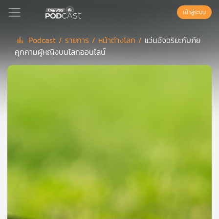
เข้าสู่ระบบ
Podcast /
รายการ /
หน้าต่างโลก /
แว่นอัจฉริยะกับภัย
คุกคามผู้หญิงบนโลกออนไลน์
Podcast
เพล
ย์
ลิ
สต์
แนะนำ
เพล
ย์
ลิ
สต์
ของ