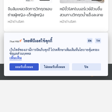
จีนล้มเหลวจัดการวิกฤตแอบ
หมีขั้วโลกในนอร์เวย์อ้วนขึ้น
ถ่ายผู้หญิง-เด็กผู้หญิง
สวนทางวิกฤตน้ำแข็งละลาย
หน้าต่างโลก
หน้าต่างโลก
ไทยพีบีเอสใช้คุกกี้
EN
TH
ตอนที่เกี่ยวข้อง
ดาวน์โหลด Thai PBS Podcast Application
เว็บไซต์ของเรามีการจัดเก็บคุกกี้ โปรดศึกษาเพิ่มเติมที่นโยบายคุ้มครอง
ข้อมูลส่วนบุคคล
เพิ่มเติม
ยอมรับทั้งหมด
ไม่ยอมรับทั้งหมด
ปิด
Ⓒ 2020 องค์การกระจายเสียงและแพร่ภาพสาธารณะแห่งประเทศไทย
25:36
25:36
นักเรียนม.ปลายเกาหลีใต้
สมาคมแพทย์ออสเตรเลียดัน
เกือบครึ่งนอนน้อยกว่า 6
ห้ามเด็กต่ำกว่า 16 ปีใช้
ชม.
จักรยานไฟฟ้า
หน้าต่างโลก
หน้าต่างโลก