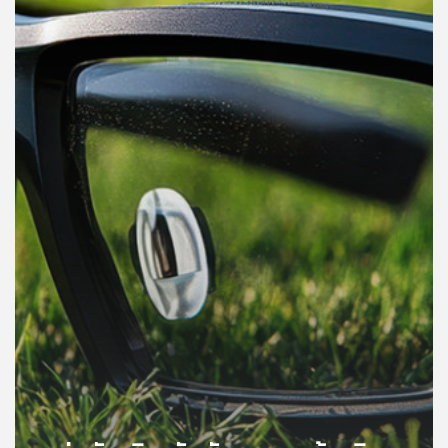
คุณ
เพลง
บทความ
ข่าว
และ
กิจกรรม
เกี่ยว
กับ
เรา