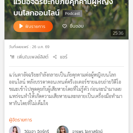
แว่นอัจฉริยะกับภัยคุกคามผู้หญิง
เครือ
บนโลกออนไลน์
ข่าย
วิทยุ
ชื่นชอบ
ไทย
ฟังรายการ
พี
25:36
บี
เอส
วันที่เผยแพร่ : 26 ม.ค. 69
เพิ่มในเพลย์ลิสต์
แชร์
แผนที่
วิทยุ
แว่นตาอัจฉริยะกำลังกลายเป็นภัยคุกคามต่อผู้หญิงบนโลก
เครือ
ออนไลน์ หลังบรรดาคอนเทนต์ครีเอเตอร์ชายแอบถ่ายวิดีโอ
ข่าย
ขณะเข้าไปพูดคุยกับผู้เสียหายโดยที่ไม่รู้ตัว ก่อนจะนำมาเผย
แพร่จนทำให้เกิดความเสียหายและกลายเป็นเครื่องมือทำมา
หากินโดยที่ไม่เต็มใจ
ผู้จัดรายการ
วินิจฐา จิตร์กรี
จารุพร โอภาสรัตน์